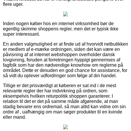
flere uger.
Inden nogen køber hos en internet virksomhed bør de
egentlig skimme shoppens regler, men det er typisk ikke
super interessant.
En anden valgmulighed er at finde ud af hvorvidt netbutikken
er medlem af e-mærke ordningen, siden det kan være en
påvisning af at internet webshoppen overholder dansk
lovgivning, foruden at forretningen hyppigt gennemses af
fagfolk som har den nødvendige knowhow om reglerne på
området. Dette er desuden en god chance for assistance, for
så vidt du oplever udfordringer som følge af din handel.
Tillige er det prisværdigt at køberen er sat ind i de mest
relevante regler der har indvirkning på ordren, som
eksempelvis hvilken returpolitik shoppen garanterer. I
relation til det er det på samme måde afgørende, at man
stadig bevarer ens ordremail, så man altid kan vidne om sin
ordre af , uafhængig om man søger produkter til en kvinde
eller mand.