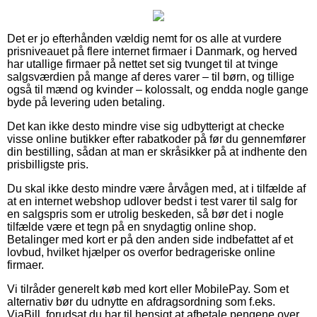
Det er jo efterhånden vældig nemt for os alle at vurdere
prisniveauet på flere internet firmaer i Danmark, og herved
har utallige firmaer på nettet set sig tvunget til at tvinge
salgsværdien på mange af deres varer – til børn, og tillige
også til mænd og kvinder – kolossalt, og endda nogle gange
byde på levering uden betaling.
Det kan ikke desto mindre vise sig udbytterigt at checke
visse online butikker efter rabatkoder på før du gennemfører
din bestilling, sådan at man er skråsikker på at indhente den
prisbilligste pris.
Du skal ikke desto mindre være årvågen med, at i tilfælde af
at en internet webshop udlover bedst i test varer til salg for
en salgspris som er utrolig beskeden, så bør det i nogle
tilfælde være et tegn på en snydagtig online shop.
Betalinger med kort er på den anden side indbefattet af et
lovbud, hvilket hjælper os overfor bedrageriske online
firmaer.
Vi tilråder generelt køb med kort eller MobilePay. Som et
alternativ bør du udnytte en afdragsordning som f.eks.
ViaBill, forudsat du har til hensigt at afbetale pengene over