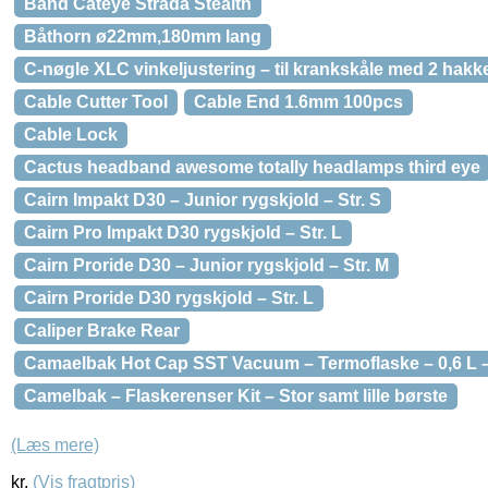
Bånd Cateye Strada Stealth
Båthorn ø22mm,180mm lang
C-nøgle XLC vinkeljustering – til krankskåle med 2 hakk
Cable Cutter Tool
Cable End 1.6mm 100pcs
Cable Lock
Cactus headband awesome totally headlamps third eye
Cairn Impakt D30 – Junior rygskjold – Str. S
Cairn Pro Impakt D30 rygskjold – Str. L
Cairn Proride D30 – Junior rygskjold – Str. M
Cairn Proride D30 rygskjold – Str. L
Caliper Brake Rear
Camaelbak Hot Cap SST Vacuum – Termoflaske – 0,6 L 
Camelbak – Flaskerenser Kit – Stor samt lille børste
(Læs mere)
kr.
(Vis fragtpris)