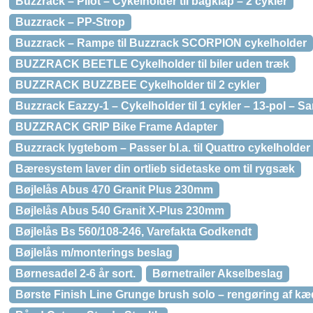
Buzzrack – Pilot – Cykelholder til bagklap – 2 cykler
Buzzrack – PP-Strop
Buzzrack – Rampe til Buzzrack SCORPION cykelholder
BUZZRACK BEETLE Cykelholder til biler uden træk
BUZZRACK BUZZBEE Cykelholder til 2 cykler
Buzzrack Eazzy-1 – Cykelholder til 1 cykler – 13-pol – 
BUZZRACK GRIP Bike Frame Adapter
Buzzrack lygtebom – Passer bl.a. til Quattro cykelholder
Bæresystem laver din ortlieb sidetaske om til rygsæk
Bøjlelås Abus 470 Granit Plus 230mm
Bøjlelås Abus 540 Granit X-Plus 230mm
Bøjlelås Bs 560/108-246, Varefakta Godkendt
Bøjlelås m/monterings beslag
Børnesadel 2-6 år sort.
Børnetrailer Akselbeslag
Børste Finish Line Grunge brush solo – rengøring af k