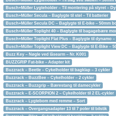
Busch+Müller Lygteholder – Til montering på styret – D
Busch+Müller Secula – Baglygte til stel – Til batterier
Busch+Müller Secula DC – Baglygte til E-bike – 50mm bo
Busch+Müller Toplight 40 – Baglygte til bagagebære mon
Busch+Müller Toplight Flat Plus – Baglygte til dynamo 
Busch+Müller Toplight View DC – Baglygte til E-Bike – 50
Buzz Key – Nøgle ved låsearm – Nr. K001
BUZZGRIP Fat-bike – Adapter kit
Buzzrack – Beetle – Cykelholder til bagklap – 3 cykler
Buzzrack – BuzzBee – Cykelholder – 2 cykler
Buzzrack – Buzzgrip – Bærestang til damecykler
Buzzrack – E-SCORPION 2 – Cykelholder til 2 EL-cykler
Buzzrack – Lygtebom med remme – Sort
Buzzrack – Overgangsadapter 13 til 7 poler til bilstik