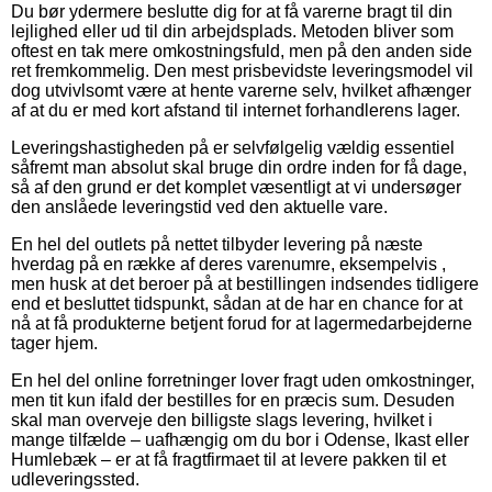
Du bør ydermere beslutte dig for at få varerne bragt til din
lejlighed eller ud til din arbejdsplads. Metoden bliver som
oftest en tak mere omkostningsfuld, men på den anden side
ret fremkommelig. Den mest prisbevidste leveringsmodel vil
dog utvivlsomt være at hente varerne selv, hvilket afhænger
af at du er med kort afstand til internet forhandlerens lager.
Leveringshastigheden på er selvfølgelig vældig essentiel
såfremt man absolut skal bruge din ordre inden for få dage,
så af den grund er det komplet væsentligt at vi undersøger
den anslåede leveringstid ved den aktuelle vare.
En hel del outlets på nettet tilbyder levering på næste
hverdag på en række af deres varenumre, eksempelvis ,
men husk at det beroer på at bestillingen indsendes tidligere
end et besluttet tidspunkt, sådan at de har en chance for at
nå at få produkterne betjent forud for at lagermedarbejderne
tager hjem.
En hel del online forretninger lover fragt uden omkostninger,
men tit kun ifald der bestilles for en præcis sum. Desuden
skal man overveje den billigste slags levering, hvilket i
mange tilfælde – uafhængig om du bor i Odense, Ikast eller
Humlebæk – er at få fragtfirmaet til at levere pakken til et
udleveringssted.