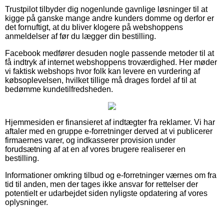
Trustpilot tilbyder dig nogenlunde gavnlige løsninger til at
kigge på ganske mange andre kunders domme og derfor er
det fornuftigt, at du bliver klogere på webshoppens
anmeldelser af før du lægger din bestilling.
Facebook medfører desuden nogle passende metoder til at
få indtryk af internet webshoppens troværdighed. Her møder
vi faktisk webshops hvor folk kan levere en vurdering af
købsoplevelsen, hvilket tillige må drages fordel af til at
bedømme kundetilfredsheden.
Hjemmesiden er finansieret af indtægter fra reklamer. Vi har
aftaler med en gruppe e-forretninger derved at vi publicerer
firmaernes varer, og indkasserer provision under
forudsætning af at en af vores brugere realiserer en
bestilling.
Informationer omkring tilbud og e-forretninger værnes om fra
tid til anden, men der tages ikke ansvar for rettelser der
potentielt er udarbejdet siden nyligste opdatering af vores
oplysninger.