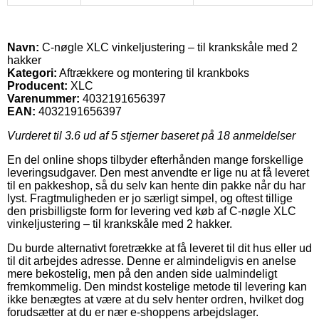
Navn:
C-nøgle XLC vinkeljustering – til krankskåle med 2
hakker
Kategori:
Aftrækkere og montering til krankboks
Producent:
XLC
Varenummer:
4032191656397
EAN:
4032191656397
Vurderet til
3.6
ud af 5 stjerner baseret på
18
anmeldelser
En del online shops tilbyder efterhånden mange forskellige
leveringsudgaver. Den mest anvendte er lige nu at få leveret
til en pakkeshop, så du selv kan hente din pakke når du har
lyst. Fragtmuligheden er jo særligt simpel, og oftest tillige
den prisbilligste form for levering ved køb af C-nøgle XLC
vinkeljustering – til krankskåle med 2 hakker.
Du burde alternativt foretrække at få leveret til dit hus eller ud
til dit arbejdes adresse. Denne er almindeligvis en anelse
mere bekostelig, men på den anden side ualmindeligt
fremkommelig. Den mindst kostelige metode til levering kan
ikke benægtes at være at du selv henter ordren, hvilket dog
forudsætter at du er nær e-shoppens arbejdslager.