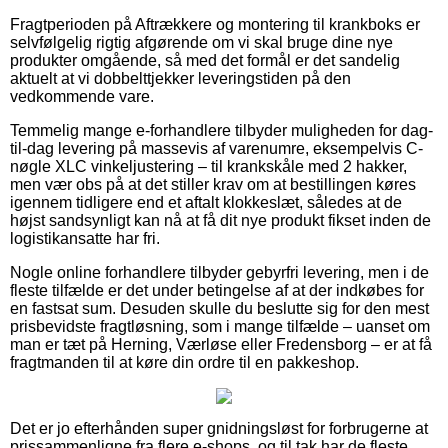
Fragtperioden på Aftrækkere og montering til krankboks er
selvfølgelig rigtig afgørende om vi skal bruge dine nye
produkter omgående, så med det formål er det sandelig
aktuelt at vi dobbelttjekker leveringstiden på den
vedkommende vare.
Temmelig mange e-forhandlere tilbyder muligheden for dag-
til-dag levering på massevis af varenumre, eksempelvis C-
nøgle XLC vinkeljustering – til krankskåle med 2 hakker,
men vær obs på at det stiller krav om at bestillingen køres
igennem tidligere end et aftalt klokkeslæt, således at de
højst sandsynligt kan nå at få dit nye produkt fikset inden de
logistikansatte har fri.
Nogle online forhandlere tilbyder gebyrfri levering, men i de
fleste tilfælde er det under betingelse af at der indkøbes for
en fastsat sum. Desuden skulle du beslutte sig for den mest
prisbevidste fragtløsning, som i mange tilfælde – uanset om
man er tæt på Herning, Værløse eller Fredensborg – er at få
fragtmanden til at køre din ordre til en pakkeshop.
Det er jo efterhånden super gnidningsløst for forbrugerne at
prissammenligne fra flere e-shops, og til tak har de fleste