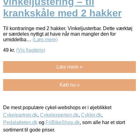
vinkeljustering – til
krankskåle med 2 hakker
Til kontraringe med 2 hakker. Vinkeljusterbar. Dette værktøj
er særdeles nyttigt at have når man mangler den for
umiddelba…
(Læs mere)
49
kr.
(Vis fragtpris)
Læs mere »
Køb nu »
De mest populære cykel-webshops er i øjeblikket
Cykelpartner.dk
,
Cykelexperten.dk
,
Cykler.dk
,
Pedalatleten.dk
og
FriBikeShop.dk
, som alle har et stort
sortiment til gode priser.