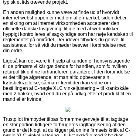
typisk et tidskrævende projekt.
En anden mulighed kunne være at finde ud af hvorvidt
internet webshoppen er medlem af e-mærket, siden det er
en sikring om at internet virksomheden accepterer den
officielle danske lovgivning, tillige med at webbutikken
hyppigt kontrolleres af sagkyndige som har nøje kendskab til
reglementet på området. Derudover tilbydes du genvej til
assistance, for så vidt du møder besvær i forbindelse med
din ordre.
Ligeså kan det være til hjælp at kunden er hensynstagende
til de primære vilkår gældende for handlen, som fx hvilken
returpolitik online forhandleren garanterer. I den forbindelse
er det tillige afgørende, at man altid opbevarer sin
købsbekræftelse, så man i fremtiden kan vidne om
bestillingen af C-nøgle XLC vinkeljustering – til krankskåle
med 2 hakker, hvad end du er på udkig efter et produkt til en
mand eller kvinde.
Trustpilot frembyder tilpas fornemme genveje til at iagttage
en stor portion tidligere forbrugeres iagttagelser og af den
grund er det klogt, at du kigger på online firmaets kritik af C-
nøgle XLC vinkeljustering – til krankskåle med 2 hakker