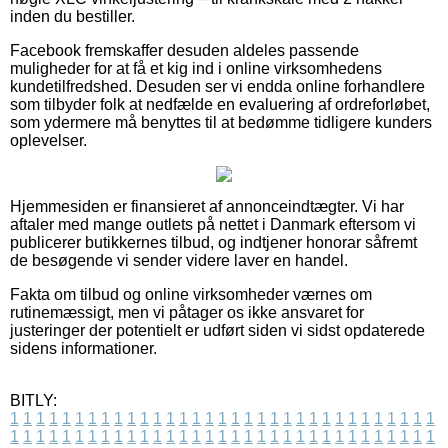
inden du bestiller.
Facebook fremskaffer desuden aldeles passende
muligheder for at få et kig ind i online virksomhedens
kundetilfredshed. Desuden ser vi endda online forhandlere
som tilbyder folk at nedfælde en evaluering af ordreforløbet,
som ydermere må benyttes til at bedømme tidligere kunders
oplevelser.
Hjemmesiden er finansieret af annonceindtægter. Vi har
aftaler med mange outlets på nettet i Danmark eftersom vi
publicerer butikkernes tilbud, og indtjener honorar såfremt
de besøgende vi sender videre laver en handel.
Fakta om tilbud og online virksomheder værnes om
rutinemæssigt, men vi påtager os ikke ansvaret for
justeringer der potentielt er udført siden vi sidst opdaterede
sidens informationer.
BITLY:
1
1
1
1
1
1
1
1
1
1
1
1
1
1
1
1
1
1
1
1
1
1
1
1
1
1
1
1
1
1
1
1
1
1
1
1
1
1
1
1
1
1
1
1
1
1
1
1
1
1
1
1
1
1
1
1
1
1
1
1
1
1
1
1
1
1