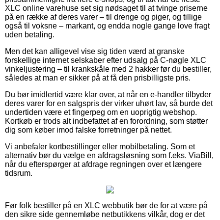
XLC online varehuse set sig nødsaget til at tvinge priserne
på en række af deres varer – til drenge og piger, og tillige
også til voksne – markant, og endda nogle gange love fragt
uden betaling.
Men det kan alligevel vise sig tiden værd at granske
forskellige internet selskaber efter udsalg på C-nøgle XLC
vinkeljustering – til krankskåle med 2 hakker før du bestiller,
således at man er sikker på at få den prisbilligste pris.
Du bør imidlertid være klar over, at når en e-handler tilbyder
deres varer for en salgspris der virker uhørt lav, så burde det
undertiden være et fingerpeg om en uoprigtig webshop.
Kortkøb er trods alt indbefattet af en forordning, som støtter
dig som køber imod falske forretninger på nettet.
Vi anbefaler kortbestillinger eller mobilbetaling. Som et
alternativ bør du vælge en afdragsløsning som f.eks. ViaBill,
når du efterspørger at afdrage regningen over et længere
tidsrum.
Før folk bestiller på en XLC webbutik bør de for at være på
den sikre side gennemløbe netbutikkens vilkår, dog er det