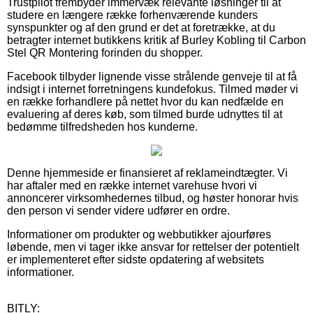
Trustpilot frembyder immervæk relevante løsninger til at
studere en længere række forhenværende kunders
synspunkter og af den grund er det at foretrække, at du
betragter internet butikkens kritik af Burley Kobling til Carbon
Stel QR Montering forinden du shopper.
Facebook tilbyder lignende visse strålende genveje til at få
indsigt i internet forretningens kundefokus. Tilmed møder vi
en række forhandlere på nettet hvor du kan nedfælde en
evaluering af deres køb, som tilmed burde udnyttes til at
bedømme tilfredsheden hos kunderne.
Denne hjemmeside er finansieret af reklameindtægter. Vi
har aftaler med en række internet varehuse hvori vi
annoncerer virksomhedernes tilbud, og høster honorar hvis
den person vi sender videre udfører en ordre.
Informationer om produkter og webbutikker ajourføres
løbende, men vi tager ikke ansvar for rettelser der potentielt
er implementeret efter sidste opdatering af websitets
informationer.
BITLY: