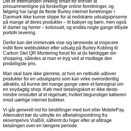
Det er efterhånden virkelig smart for enhver at
prissammenligne på forskellige online forretninger, og
følgelig har langt de fleste Burley internet forretninger i
Danmark ikke kunne slippe for at nedskære udsalgspriserne
på mange af deres produkter – til babyer og børn, men også
til damer og herrer – kolossalt, og endda nogle gange tilbyde
portofri levering.
Derfor kan det immervæk vise sig lønnende at inspicere
indtil flere webbutikker efter udsalg på Burley Kobling til
Carbon Stel QR Montering forud for at du færdiggør din
shopping, således at man er tryg ved at modtage den
prisbilligste pris.
Man skal bare ikke glemme, at hvis en netbutik udlover
produkter for en udsalgspris som kan virke overordentlig
attraktiv, så kunne det mange gange være et faresignal om
en snydagtig shop. Køb med betalingskort er ikke desto
mindre omsluttet af et regelsæt, hvilket begunstiger køberen
imod uærlige internet butikker.
Vi går generelt ind for bestillinger med kort eller MobilePay.
Alternativt bør du udnytte en afbetalingsordning fra
eksempelvis ViaBill, såfremt du higer efter at afdrage
betalingen over en længere periode.