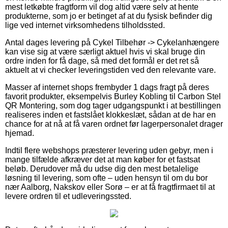
mest letkøbte fragtform vil dog altid være selv at hente
produkterne, som jo er betinget af at du fysisk befinder dig
lige ved internet virksomhedens tilholdssted.
Antal dages levering på Cykel Tilbehør -> Cykelanhængere
kan vise sig at være særligt aktuel hvis vi skal bruge din
ordre inden for få dage, så med det formål er det ret så
aktuelt at vi checker leveringstiden ved den relevante vare.
Masser af internet shops frembyder 1 dags fragt på deres
favorit produkter, eksempelvis Burley Kobling til Carbon Stel
QR Montering, som dog tager udgangspunkt i at bestillingen
realiseres inden et fastslået klokkeslæt, sådan at de har en
chance for at nå at få varen ordnet før lagerpersonalet drager
hjemad.
Indtil flere webshops præsterer levering uden gebyr, men i
mange tilfælde afkræver det at man køber for et fastsat
beløb. Derudover må du udse dig den mest betalelige
løsning til levering, som ofte – uden hensyn til om du bor
nær Aalborg, Nakskov eller Sorø – er at få fragtfirmaet til at
levere ordren til et udleveringssted.