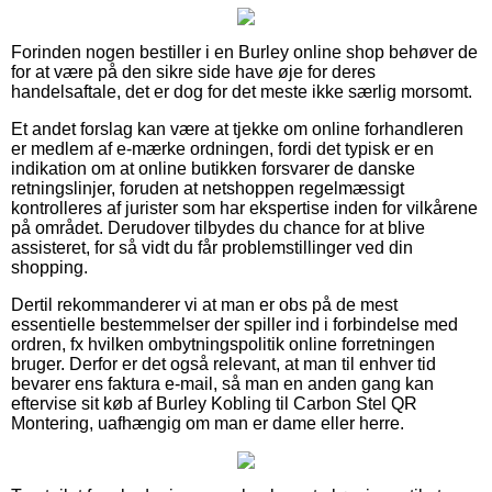
Forinden nogen bestiller i en Burley online shop behøver de
for at være på den sikre side have øje for deres
handelsaftale, det er dog for det meste ikke særlig morsomt.
Et andet forslag kan være at tjekke om online forhandleren
er medlem af e-mærke ordningen, fordi det typisk er en
indikation om at online butikken forsvarer de danske
retningslinjer, foruden at netshoppen regelmæssigt
kontrolleres af jurister som har ekspertise inden for vilkårene
på området. Derudover tilbydes du chance for at blive
assisteret, for så vidt du får problemstillinger ved din
shopping.
Dertil rekommanderer vi at man er obs på de mest
essentielle bestemmelser der spiller ind i forbindelse med
ordren, fx hvilken ombytningspolitik online forretningen
bruger. Derfor er det også relevant, at man til enhver tid
bevarer ens faktura e-mail, så man en anden gang kan
eftervise sit køb af Burley Kobling til Carbon Stel QR
Montering, uafhængig om man er dame eller herre.