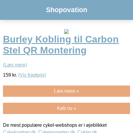
Shopovation
Burley Kobling til Carbon
Stel QR Montering
(Læs mere)
159
kr.
(Vis fragtpris)
Læs mere »
Køb nu »
De mest populære cykel-webshops er i øjeblikket
Cykelpartner.dk
,
Cykelexperten.dk
,
Cykler.dk
,