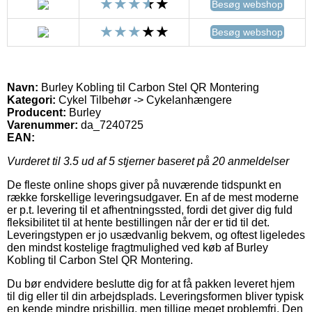
Besøg webshop
Besøg webshop
Navn:
Burley Kobling til Carbon Stel QR Montering
Kategori:
Cykel Tilbehør -> Cykelanhængere
Producent:
Burley
Varenummer:
da_7240725
EAN:
Vurderet til
3.5
ud af 5 stjerner baseret på
20
anmeldelser
De fleste online shops giver på nuværende tidspunkt en
række forskellige leveringsudgaver. En af de mest moderne
er p.t. levering til et afhentningssted, fordi det giver dig fuld
fleksibilitet til at hente bestillingen når der er tid til det.
Leveringstypen er jo usædvanlig bekvem, og oftest ligeledes
den mindst kostelige fragtmulighed ved køb af Burley
Kobling til Carbon Stel QR Montering.
Du bør endvidere beslutte dig for at få pakken leveret hjem
til dig eller til din arbejdsplads. Leveringsformen bliver typisk
en kende mindre prisbillig, men tillige meget problemfri. Den