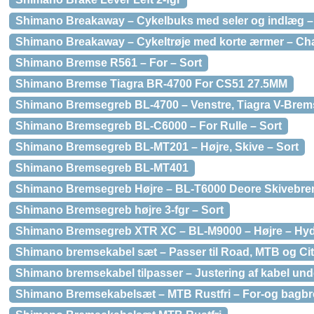
Shimano Breakaway – Cykelbuks med seler og indlæg – N
Shimano Breakaway – Cykeltrøje med korte ærmer – Char
Shimano Bremse R561 – For – Sort
Shimano Bremse Tiagra BR-4700 For CS51 27.5MM
Shimano Bremsegreb BL-4700 – Venstre, Tiagra V-Brem
Shimano Bremsegreb BL-C6000 – For Rulle – Sort
Shimano Bremsegreb BL-MT201 – Højre, Skive – Sort
Shimano Bremsegreb BL-MT401
Shimano Bremsegreb Højre – BL-T6000 Deore Skivebre
Shimano Bremsegreb højre 3-fgr – Sort
Shimano Bremsegreb XTR XC – BL-M9000 – Højre – Hydr
Shimano bremsekabel sæt – Passer til Road, MTB og Cit
Shimano bremsekabel tilpasser – Justering af kabel und
Shimano Bremsekabelsæt – MTB Rustfri – For-og bagbr