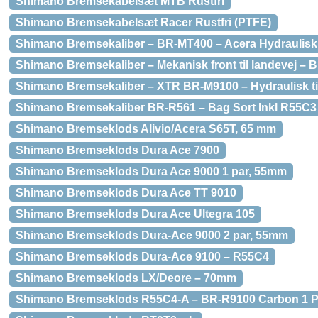
Shimano Bremsekabelsæt MTB Rustfri
Shimano Bremsekabelsæt Racer Rustfri (PTFE)
Shimano Bremsekaliber – BR-MT400 – Acera Hydraulisk
Shimano Bremsekaliber – Mekanisk front til landevej – 
Shimano Bremsekaliber – XTR BR-M9100 – Hydraulisk til 
Shimano Bremsekaliber BR-R561 – Bag Sort Inkl R55C3
Shimano Bremseklods Alivio/Acera S65T, 65 mm
Shimano Bremseklods Dura Ace 7900
Shimano Bremseklods Dura Ace 9000 1 par, 55mm
Shimano Bremseklods Dura Ace TT 9010
Shimano Bremseklods Dura Ace Ultegra 105
Shimano Bremseklods Dura-Ace 9000 2 par, 55mm
Shimano Bremseklods Dura-Ace 9100 – R55C4
Shimano Bremseklods LX/Deore – 70mm
Shimano Bremseklods R55C4-A – BR-R9100 Carbon 1 P