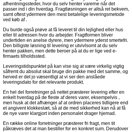
afhentningssteder, hvor du selv henter varerne når det
passer ind i din hverdag. Fragtløsningen er altså ret bekvem,
samt oftest ydermere den mest betalelige leveringsmetode
ved køb af .
Du burde også prøve at få leveret til din lejlighed eller hus
eller til adressen hvor du arbejder. Fragtformen bliver
undertiden en anelse dyrere, men ydermere yderst smertefri.
Den billigste løsning til levering er utvivlsomt at du selv
henter pakken, men dette beroer på at du er lige ved e-
firmaets tilholdssted.
Leveringstidspunktet på kan vise sig at være virkelig vigtig
såfremt du absolut skal bruge din pakke med det samme, og
herved er det jo væsentligt at vi ser den anslåede
leveringsdato for det relevante produkt.
En hel del forretninger på nettet præsterer levering efter en
enkelt hverdag på de fleste af deres varer, eksempelvis ,
men husk at det afhænger af at ordren placeres tidligere end
et angivent klokkeslæt, så at de med sikkerhed kan nå at få
de nye varer klargjort inden personalet drager hjemad.
En række online forretninger præsterer fri fragt, men tit
påkræves det at man bestiller for en konkret sum. Derudover