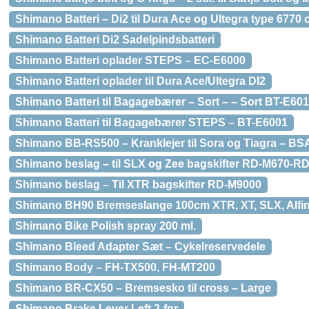
Shimano Batteri – Di2 til Dura Ace og Ultegra type 6770 
Shimano Batteri Di2 Sadelpindsbatteri
Shimano Batteri oplader STEPS – EC-E6000
Shimano Batteri oplader til Dura Ace/Ultegra DI2
Shimano Batteri til Bagagebærer – Sort – – Sort BT-E6
Shimano Batteri til Bagagebærer STEPS – BT-E6001
Shimano BB-RS500 – Kranklejer til Sora og Tiagra – BSA
Shimano beslag – til SLX og Zee bagskifter RD-M670-R
Shimano beslag – Til XTR bagskifter RD-M9000
Shimano BH90 Bremseslange 100cm XTR, XT, SLX, Alfi
Shimano Bike Polish spray 200 ml.
Shimano Bleed Adapter Sæt – Cykelreservedele
Shimano Body – FH-TX500, FH-MT200
Shimano BR-CX50 – Bremsesko til cross – Large
Shimano Brake Lever Left 2-fgr