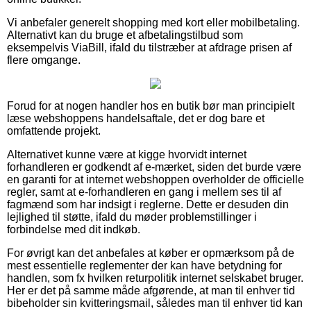
Vi anbefaler generelt shopping med kort eller mobilbetaling.
Alternativt kan du bruge et afbetalingstilbud som
eksempelvis ViaBill, ifald du tilstræber at afdrage prisen af
flere omgange.
Forud for at nogen handler hos en butik bør man principielt
læse webshoppens handelsaftale, det er dog bare et
omfattende projekt.
Alternativet kunne være at kigge hvorvidt internet
forhandleren er godkendt af e-mærket, siden det burde være
en garanti for at internet webshoppen overholder de officielle
regler, samt at e-forhandleren en gang i mellem ses til af
fagmænd som har indsigt i reglerne. Dette er desuden din
lejlighed til støtte, ifald du møder problemstillinger i
forbindelse med dit indkøb.
For øvrigt kan det anbefales at køber er opmærksom på de
mest essentielle reglementer der kan have betydning for
handlen, som fx hvilken returpolitik internet selskabet bruger.
Her er det på samme måde afgørende, at man til enhver tid
bibeholder sin kvitteringsmail, således man til enhver tid kan