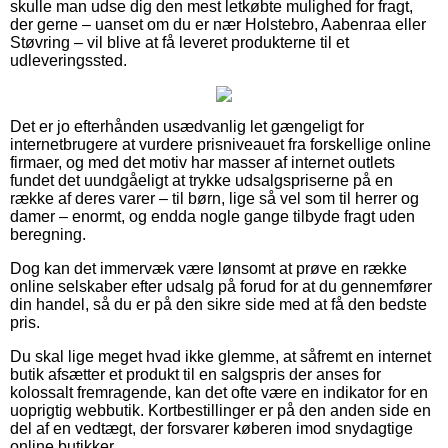
skulle man udse dig den mest letkøbte mulighed for fragt,
der gerne – uanset om du er nær Holstebro, Aabenraa eller
Støvring – vil blive at få leveret produkterne til et
udleveringssted.
Det er jo efterhånden usædvanlig let gængeligt for
internetbrugere at vurdere prisniveauet fra forskellige online
firmaer, og med det motiv har masser af internet outlets
fundet det uundgåeligt at trykke udsalgspriserne på en
række af deres varer – til børn, lige så vel som til herrer og
damer – enormt, og endda nogle gange tilbyde fragt uden
beregning.
Dog kan det immervæk være lønsomt at prøve en række
online selskaber efter udsalg på forud for at du gennemfører
din handel, så du er på den sikre side med at få den bedste
pris.
Du skal lige meget hvad ikke glemme, at såfremt en internet
butik afsætter et produkt til en salgspris der anses for
kolossalt fremragende, kan det ofte være en indikator for en
uoprigtig webbutik. Kortbestillinger er på den anden side en
del af en vedtægt, der forsvarer køberen imod snydagtige
online butikker.