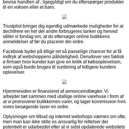
bevise handlen af , ligegyldigt om du efterspørger produkter
til en voksen eller et barn.
Trustpilot bringer dig egentlig udmærkede muligheder for at
dechifrere en hel del andre forbrugeres tanker og herved
stiller vi forslag om, at du eftersøger online butikkens
anmeldelser af før du placerer din ordre.
Facebook byder på tillige ret så passelige chancer for at få
indtryk af webshoppens pålidelighed. Derudover ses faktisk
e-firmaer hvor kunder kan give en kritik af købsoplevelsen,
som også burde bruges til vurdering af tidligere kunders
oplevelser.
Hjemmesiden er finansieret af annonceindtægter. Vi
arbejder tæt sammen med utallige online varehuse i form af
at vi promoverer butikkernes varer, og tager kommission hvis
vores besøgende laver en ordre.
Oplysninger om tilbud og internet webshops værnes om ofte,
men man kan ikke stille os ansvarlig for rettelser der
potentielt er udarbejdet efter at vi sidst opdaterede websitets