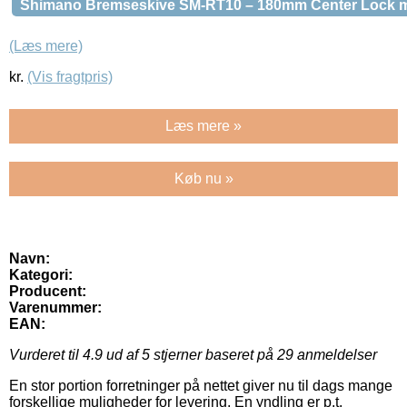
Shimano Bremseskive SM-RT10 – 180mm Center Lock m
(Læs mere)
kr.
(Vis fragtpris)
Læs mere »
Køb nu »
Navn:
Kategori:
Producent:
Varenummer:
EAN:
Vurderet til
4.9
ud af 5 stjerner baseret på
29
anmeldelser
En stor portion forretninger på nettet giver nu til dags mange
forskellige muligheder for levering. En yndling er p.t.