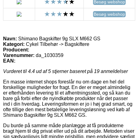
Besøg webshop
Besøg webshop
Navn:
Shimano Bagskifter 9g SLX M662 GS
Kategori:
Cykel Tilbehør -> Bagskiftere
Producent:
Varenummer:
da_1030359
EAN:
Vurderet til
4.4
ud af 5 stjerner baseret på
19
anmeldelser
En masse internet shops foreslår nu om dage en hel del
forskellige muligheder for fragt. En der er meget almindelig
er efterhånden levering til et afhentningssted, og så kan du
bare gå forbi efter de nyindkøbte produkter når det passer
ind i din hverdag. Leveringsformen er jo i høj grad smart, og
ofte tillige den mest betalelige leveringsløsning ved køb af
Shimano Bagskifter 9g SLX M662 GS.
Du burde på samme måde planlægge at få produkterne
bragt hjem til dig privat eller ud på dit arbejde. Metoden viser
sig sædvanligvis lidt mindre prisbillig, men endvidere særligt