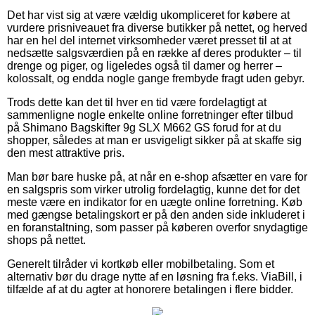
Det har vist sig at være vældig ukompliceret for købere at
vurdere prisniveauet fra diverse butikker på nettet, og herved
har en hel del internet virksomheder været presset til at at
nedsætte salgsværdien på en række af deres produkter – til
drenge og piger, og ligeledes også til damer og herrer –
kolossalt, og endda nogle gange frembyde fragt uden gebyr.
Trods dette kan det til hver en tid være fordelagtigt at
sammenligne nogle enkelte online forretninger efter tilbud
på Shimano Bagskifter 9g SLX M662 GS forud for at du
shopper, således at man er usvigeligt sikker på at skaffe sig
den mest attraktive pris.
Man bør bare huske på, at når en e-shop afsætter en vare for
en salgspris som virker utrolig fordelagtig, kunne det for det
meste være en indikator for en uægte online forretning. Køb
med gængse betalingskort er på den anden side inkluderet i
en foranstaltning, som passer på køberen overfor snydagtige
shops på nettet.
Generelt tilråder vi kortkøb eller mobilbetaling. Som et
alternativ bør du drage nytte af en løsning fra f.eks. ViaBill, i
tilfælde af at du agter at honorere betalingen i flere bidder.