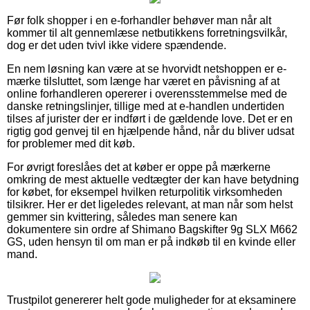
Før folk shopper i en e-forhandler behøver man når alt
kommer til alt gennemlæse netbutikkens forretningsvilkår,
dog er det uden tvivl ikke videre spændende.
En nem løsning kan være at se hvorvidt netshoppen er e-
mærke tilsluttet, som længe har været en påvisning af at
online forhandleren opererer i overensstemmelse med de
danske retningslinjer, tillige med at e-handlen undertiden
tilses af jurister der er indført i de gældende love. Det er en
rigtig god genvej til en hjælpende hånd, når du bliver udsat
for problemer med dit køb.
For øvrigt foreslåes det at køber er oppe på mærkerne
omkring de mest aktuelle vedtægter der kan have betydning
for købet, for eksempel hvilken returpolitik virksomheden
tilsikrer. Her er det ligeledes relevant, at man når som helst
gemmer sin kvittering, således man senere kan
dokumentere sin ordre af Shimano Bagskifter 9g SLX M662
GS, uden hensyn til om man er på indkøb til en kvinde eller
mand.
Trustpilot genererer helt gode muligheder for at eksaminere