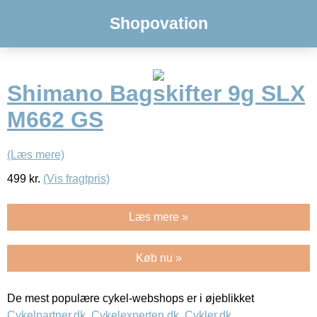
Shopovation
Shimano Bagskifter 9g SLX
M662 GS
(Læs mere)
499
kr.
(Vis fragtpris)
Læs mere »
Køb nu »
De mest populære cykel-webshops er i øjeblikket
Cykelpartner.dk
,
Cykelexperten.dk
,
Cykler.dk
,