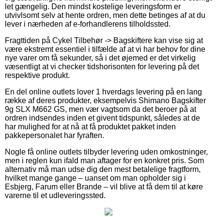
let gængelig. Den mindst kostelige leveringsform er
utvivlsomt selv at hente ordren, men dette betinges af at du
lever i nærheden af e-forhandlerens tilholdssted.
Fragttiden på Cykel Tilbehør -> Bagskiftere kan vise sig at
være ekstremt essentiel i tilfælde af at vi har behov for dine
nye varer om få sekunder, så i det øjemed er det virkelig
væsentligt at vi checker tidshorisonten for levering på det
respektive produkt.
En del online outlets lover 1 hverdags levering på en lang
række af deres produkter, eksempelvis Shimano Bagskifter
9g SLX M662 GS, men vær vagtsom da det beroer på at
ordren indsendes inden et givent tidspunkt, således at de
har mulighed for at nå at få produktet pakket inden
pakkepersonalet har fyraften.
Nogle få online outlets tilbyder levering uden omkostninger,
men i reglen kun ifald man aftager for en konkret pris. Som
alternativ må man udse dig den mest betalelige fragtform,
hvilket mange gange – uanset om man opholder sig i
Esbjerg, Farum eller Brande – vil blive at få dem til at køre
varerne til et udleveringssted.