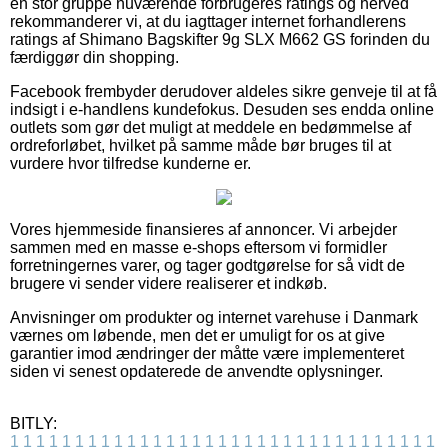
en stor gruppe nuværende forbrugeres ratings og herved
rekommanderer vi, at du iagttager internet forhandlerens
ratings af Shimano Bagskifter 9g SLX M662 GS forinden du
færdiggør din shopping.
Facebook frembyder derudover aldeles sikre genveje til at få
indsigt i e-handlens kundefokus. Desuden ses endda online
outlets som gør det muligt at meddele en bedømmelse af
ordreforløbet, hvilket på samme måde bør bruges til at
vurdere hvor tilfredse kunderne er.
Vores hjemmeside finansieres af annoncer. Vi arbejder
sammen med en masse e-shops eftersom vi formidler
forretningernes varer, og tager godtgørelse for så vidt de
brugere vi sender videre realiserer et indkøb.
Anvisninger om produkter og internet varehuse i Danmark
værnes om løbende, men det er umuligt for os at give
garantier imod ændringer der måtte være implementeret
siden vi senest opdaterede de anvendte oplysninger.
BITLY:
1
1
1
1
1
1
1
1
1
1
1
1
1
1
1
1
1
1
1
1
1
1
1
1
1
1
1
1
1
1
1
1
1