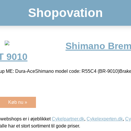
Shopovation
Shimano Brem
T 9010
up ME: Dura-AceShimano model code: R55C4 (BR-9010)Brake t
Køb nu »
webshops er i øjeblikket
Cykelpartner.dk
,
Cykelexperten.dk
,
Cy
alle har et stort sortiment til gode priser.