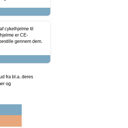
f cykelhjelme til
lhjelme er CE-
 bestille gennem dem.
 fra bl.a. deres
mer og