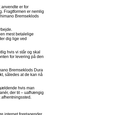
 anvendte er for
ig. Fragtformen er nemlig
f Shimano Bremseklods
rbejde.
en mest betalelige
er dig lige ved
g hvis vi står og skal
onten for levering på den
Shimano Bremseklods Dura
kt, således at de kan nå
n gældende hvis man
anér, der tit – uafhængig
t afhentningssted.
re internet foretagender,