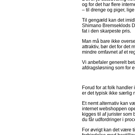
og for det har flere inte
– til drenge og piger, lig
Til gengæld kan det imidl
Shimano Bremseklods Dura
fat i den skarpeste pris.
Man må bare ikke overse,
attraktiv, bør det for det
mindre omfavnet af et reg
Vi anbefaler generelt bet
afdragsløsning som for ek
Forud for at folk handle
er det typisk ikke særlig
Et nemt alternativ kan v
internet webshoppen oper
kigges til af jurister so
du får udfordringer i pr
For øvrigt kan det være t