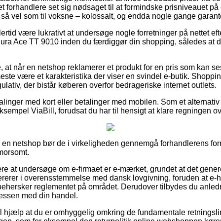
rnet forhandlere set sig nødsaget til at formindske prisniveauet p
e så vel som til voksne – kolossalt, og endda nogle gange garanter
ertid være lukrativt at undersøge nogle forretninger på nettet ef
 Ace TT 9010 inden du færdiggør din shopping, således at du i
 at når en netshop reklamerer et produkt for en pris som kan s
 meste være et karakteristika der viser en svindel e-butik. Shoppi
ulativ, der bistår køberen overfor bedrageriske internet outlets.
alinger med kort eller betalinger med mobilen. Som et alternati
sempel ViaBill, forudsat du har til hensigt at klare regningen o
r i en netshop bør de i virkeligheden gennemgå forhandlerens for
 morsomt.
ære at undersøge om e-firmaet er e-mærket, grundet at det genere
erer i overensstemmelse med dansk lovgivning, foruden at e-han
m behersker reglementet på området. Derudover tilbydes du anledn
ocessen med din handel.
il hjælp at du er omhyggelig omkring de fundamentale retningslinj