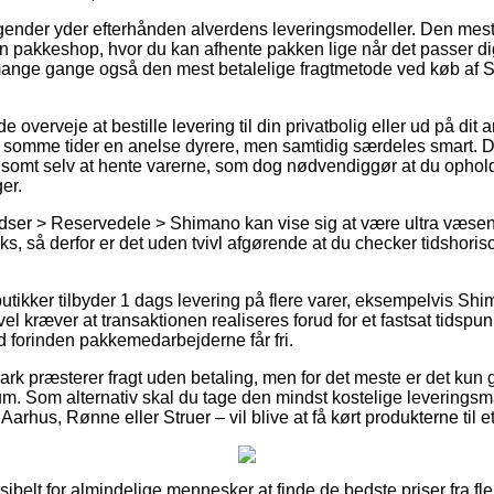
tagender yder efterhånden alverdens leveringsmodeller. Den mest
l en pakkeshop, hvor du kan afhente pakken lige når det passer d
 mange gange også den mest betalelige fragtmetode ved køb a
erveje at bestille levering til din privatbolig eller ud på dit a
 somme tider en anelse dyrere, men samtidig særdeles smart. D
lsomt selv at hente varerne, som dog nødvendiggør at du ophold
er.
ser > Reservedele > Shimano kan vise sig at være ultra væsentli
ks, så derfor er det uden tvivl afgørende at du checker tidshoris
 butikker tilbyder 1 dags levering på flere varer, eksempelvis 
l kræver at transaktionen realiseres forud for et fastsat tidspun
ed forinden pakkemedarbejderne får fri.
rk præsterer fragt uden betaling, men for det meste er det ku
um. Som alternativ skal du tage den mindst kostelige leveringsm
arhus, Rønne eller Struer – vil blive at få kørt produkterne til e
sibelt for almindelige mennesker at finde de bedste priser fra fle