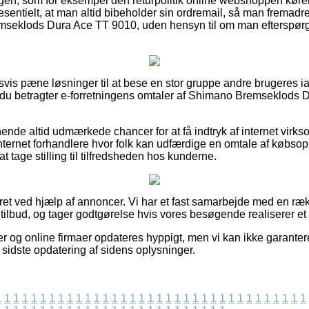
ngen, som for eksempel den returpolitik online webshoppen kører 
ntielt, at man altid bibeholder sin ordremail, så man fremadret
seklods Dura Ace TT 9010, uden hensyn til om man efterspørge
ldsvis pæne løsninger til at bese en stor gruppe andre brugeres i
 at du betragter e-forretningens omtaler af Shimano Bremseklods
nde altid udmærkede chancer for at få indtryk af internet vir
internet forhandlere hvor folk kan udfærdige en omtale af købso
 at tage stilling til tilfredsheden hos kunderne.
eret ved hjælp af annoncer. Vi har et fast samarbejde med en ræ
tilbud, og tager godtgørelse hvis vores besøgende realiserer et
r og online firmaer opdateres hyppigt, men vi kan ikke garanter
 sidste opdatering af sidens oplysninger.
1
1
1
1
1
1
1
1
1
1
1
1
1
1
1
1
1
1
1
1
1
1
1
1
1
1
1
1
1
1
1
1
1
1
1