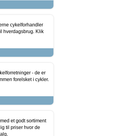
erne cykelforhandler
til hverdagsbrug. Klik
lforretninger - de er
mmen forelsket i cykler.
 med et godt sortiment
g til priser hvor de
alg.