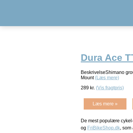
Dura Ace T
BeskrivelseShimano gro
Mount
(Læs mere)
289
kr.
(Vis fragtpris)
Læs mere »
De mest populære cykel-
og
FriBikeShop.dk
, som 