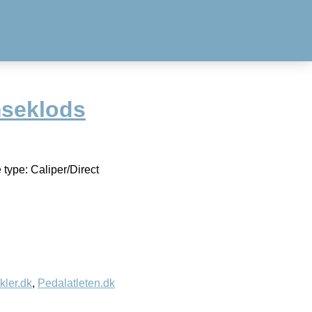
seklods
ype: Caliper/Direct
kler.dk
,
Pedalatleten.dk