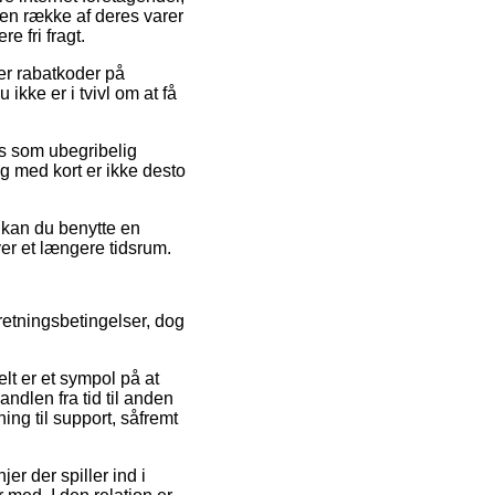
å en række af deres varer
e fri fragt.
ter rabatkoder på
kke er i tvivl om at få
es som ubegribelig
ng med kort er ikke desto
v kan du benytte en
ver et længere tidsrum.
retningsbetingelser, dog
lt er et sympol på at
dlen fra tid til anden
ing til support, såfremt
er der spiller ind i