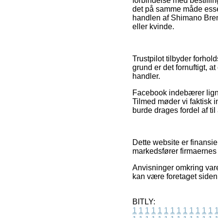
forbindelse med bestilli
det på samme måde essese
handlen af Shimano Brem
eller kvinde.
Trustpilot tilbyder forho
grund er det fornuftigt,
handler.
Facebook indebærer ligne
Tilmed møder vi faktisk 
burde drages fordel af til
Dette website er finansi
markedsfører firmaernes 
Anvisninger omkring vare
kan være foretaget siden
BITLY:
1
1
1
1
1
1
1
1
1
1
1
1
1