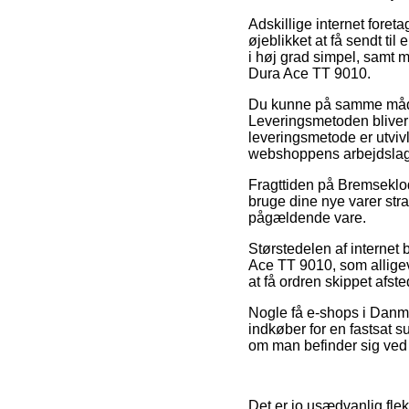
Adskillige internet fore
øjeblikket at få sendt ti
i høj grad simpel, samt
Dura Ace TT 9010.
Du kunne på samme måde ov
Leveringsmetoden bliver
leveringsmetode er utviv
webshoppens arbejdslag
Fragttiden på Bremseklod
bruge dine nye varer stra
pågældende vare.
Størstedelen af internet
Ace TT 9010, som alligeve
at få ordren skippet afst
Nogle få e-shops i Danma
indkøber for en fastsat s
om man befinder sig ved A
Det er jo usædvanlig flek