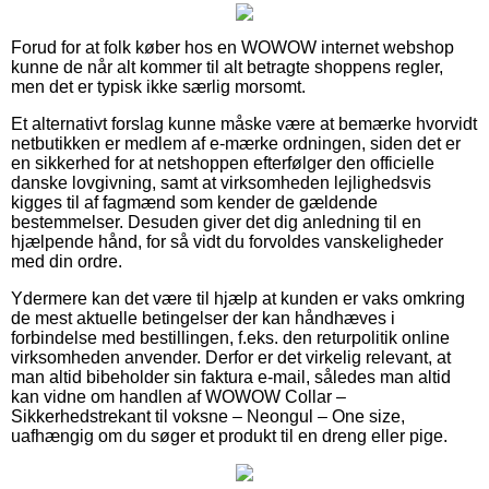
Forud for at folk køber hos en WOWOW internet webshop
kunne de når alt kommer til alt betragte shoppens regler,
men det er typisk ikke særlig morsomt.
Et alternativt forslag kunne måske være at bemærke hvorvidt
netbutikken er medlem af e-mærke ordningen, siden det er
en sikkerhed for at netshoppen efterfølger den officielle
danske lovgivning, samt at virksomheden lejlighedsvis
kigges til af fagmænd som kender de gældende
bestemmelser. Desuden giver det dig anledning til en
hjælpende hånd, for så vidt du forvoldes vanskeligheder
med din ordre.
Ydermere kan det være til hjælp at kunden er vaks omkring
de mest aktuelle betingelser der kan håndhæves i
forbindelse med bestillingen, f.eks. den returpolitik online
virksomheden anvender. Derfor er det virkelig relevant, at
man altid bibeholder sin faktura e-mail, således man altid
kan vidne om handlen af WOWOW Collar –
Sikkerhedstrekant til voksne – Neongul – One size,
uafhængig om du søger et produkt til en dreng eller pige.