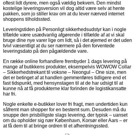
oftest lidt dyrere, men også vældig bekvem. Den mindst
kostelige leveringsversion vil dog altid være selv at hente
pakken, som jo stiller krav om at du lever nærved internet
shoppens tilholdssted.
Leveringstiden på Personligt sikkerhedsudstyr kan i nogle
tilfælde være usædvanlig afgørende i tilfælde af at vi skal
bruge dine nye varer lige om lidt, så i det øjemed er det uden
tvivl væsentligt at du ser nærmere på den forventede
leveringsdato på den pågældende vare.
En række online forhandlere frembyder 1 dags levering på
mange af butikkens produkter, eksempelvis WOWOW Collar
– Sikkerhedstrekant til voksne – Neongul – One size, men
det er betinget af at handlen gemmenføres tidligere end et
fast tidspunkt, med hensynstagen til at de har udsigt til at
kunne nå at få produkterne klar forinden de logistikansatte
har fri.
Nogle enkelte e-butikker lover fri fragt, men undertiden kun
såfremt man shopper for en bestemt sum. Desuden må du
snuppe den prisbilligste slags levering, der typisk – uanset
om du opholder sig nær København, Korsør eller Aars – er
at få dem til at bringe ordren til et afhentningssted.