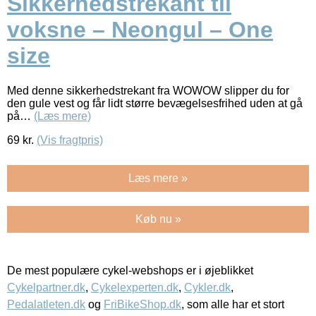
Sikkerhedstrekant til
voksne – Neongul – One
size
Med denne sikkerhedstrekant fra WOWOW slipper du for
den gule vest og får lidt større bevægelsesfrihed uden at gå
på…
(Læs mere)
69
kr.
(Vis fragtpris)
Læs mere »
Køb nu »
De mest populære cykel-webshops er i øjeblikket
Cykelpartner.dk
,
Cykelexperten.dk
,
Cykler.dk
,
Pedalatleten.dk
og
FriBikeShop.dk
, som alle har et stort