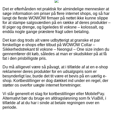
Det er efterhånden ret praktisk for almindelige mennesker at
søge information om priser på flere internet shops, og så har
langt de fleste WOWOW firmaer på nettet ikke kunne slippe
for at stampe salgsværdien på en række af deres produkter –
til piger og drenge, og ligeledes til voksne – kolossalt, og
endda nogle gange præstere fragt uden betaling.
Det kan dog trods alt være udbytterigt at granske et par
forskellige e-shops efter tilbud på WOWOW Collar –
Sikkerhedstrekant til voksne – Neongul – One size inden du
gennemfører dit køb, således at man er skudsikker på at få
fat i den prisbilligste pris.
Du må alligevel være så påvagt, at i tilfælde af at en e-shop
reklamerer deres produkter for en udsalgspris som er
besynderligt lav, burde det tit være et bevis på en uærlig e-
shop. Kortbestillinger er dog dækket ind under en regel, der
støtter os overfor uægte internet forretninger.
Vi slår generelt et slag for kortbestillinger eller MobilePay.
Alternativt bør du bruge en afdragsløsning som fx ViaBill, i
tilfælde af at du har i sinde at betale regningen over en
periode.