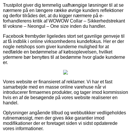
Trustpilot giver dig temmelig uafhængige løsninger til at se
nærmere på en længere række øvrige kunders reflektioner
og derfor tilrådes det, at du kigger nærmere på e-
forhandlerens kritik af WOWOW Collar – Sikkerhedstrekant
til voksne – Neongul – One size inden du handler.
Facebook frembyder ligeledes stort set gavnlige genveje til
at få indblik i online virksomhedens kundefokus. Her er der
nogle netshops som giver kunderne mulighed for at
nedfælde en bedømmelse af købsoplevelsen, hvilket
ydermere bør benyttes til at bedømme hvor glade kunderne
er.
Vores website er finansieret af reklamer. Vi har et fast
samarbejde med en masse online varehuse når vi
introducerer firmaernes produkter, og tager imod kommission
hvis en af de besøgende på vores website realiserer en
handel.
Oplysninger angående tilbud og webbutikker vedligeholdes
rutinemæssigt, men der gives ikke garantier imod
modifikationer der er foretaget siden vi sidst opdaterede
vores informationer.