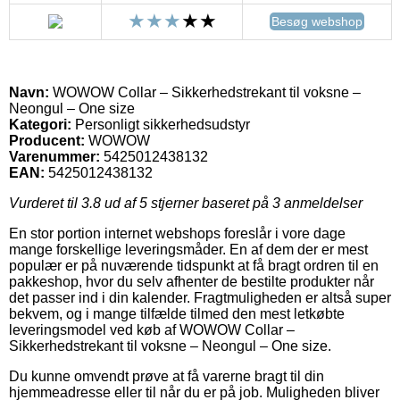
Besøg webshop
Navn:
WOWOW Collar – Sikkerhedstrekant til voksne –
Neongul – One size
Kategori:
Personligt sikkerhedsudstyr
Producent:
WOWOW
Varenummer:
5425012438132
EAN:
5425012438132
Vurderet til
3.8
ud af 5 stjerner baseret på
3
anmeldelser
En stor portion internet webshops foreslår i vore dage
mange forskellige leveringsmåder. En af dem der er mest
populær er på nuværende tidspunkt at få bragt ordren til en
pakkeshop, hvor du selv afhenter de bestilte produkter når
det passer ind i din kalender. Fragtmuligheden er altså super
bekvem, og i mange tilfælde tilmed den mest letkøbte
leveringsmodel ved køb af WOWOW Collar –
Sikkerhedstrekant til voksne – Neongul – One size.
Du kunne omvendt prøve at få varerne bragt til din
hjemmeadresse eller til når du er på job. Muligheden bliver