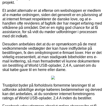
projekt.
Et andet alternativ er at efterse om webshoppen er medlem
af e-mærke ordningen, siden det generelt er en påvisning af
at internet firmaet respekterer de danske love, og at e-
handlen ofte revideres af fagfolk der har meget erfaring med
vilkårene på området. Det er en rigtig god chance for at få
assistance, for så vidt du møder udfordringer i processen
med dit indkøb.
Desuden anbefales det at du er opmærksom på de mest
vedkommende vedtægter der kan have indflydelse på
bestillingen, fx den ombytningsret e-firmaet lover. Her er det
virkelig essesentielt, at man stadigvæk bibeholder ens e-
mail kvittering, så man fremadrettet vil kunne dokumentere
sin bestilling af World USB-oplader, 2,4 A, uanset om du
skal købe gave til en herre eller dame.
Trustpilot byder på forholdsvis fornemme løsninger til at
udforske adskillige øvrige køberes bedømmelser og derved
kan det anbefales, at du sonderer internet forretningens
ratings af World USB-oplader, 2,4 A inden du bestiller.