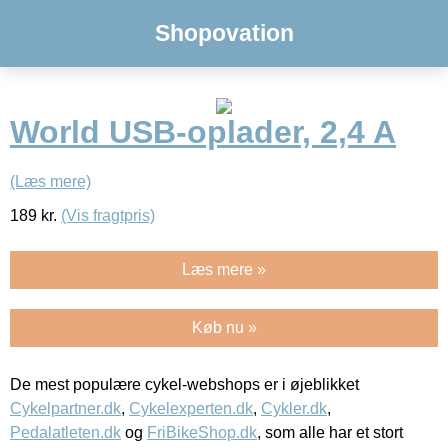
Shopovation
World USB-oplader, 2,4 A
(Læs mere)
189
kr.
(Vis fragtpris)
Læs mere »
Køb nu »
De mest populære cykel-webshops er i øjeblikket
Cykelpartner.dk
,
Cykelexperten.dk
,
Cykler.dk
,
Pedalatleten.dk
og
FriBikeShop.dk
, som alle har et stort