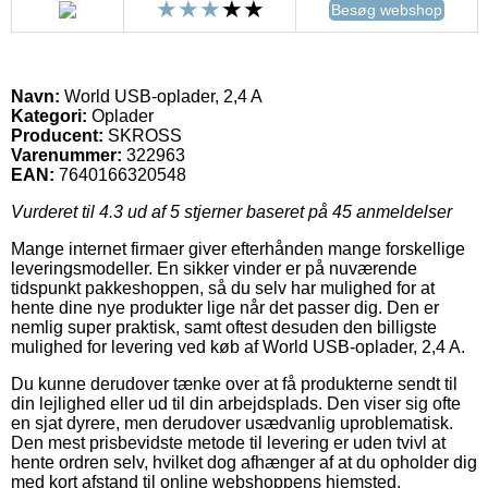
Besøg webshop
Navn:
World USB-oplader, 2,4 A
Kategori:
Oplader
Producent:
SKROSS
Varenummer:
322963
EAN:
7640166320548
Vurderet til
4.3
ud af 5 stjerner baseret på
45
anmeldelser
Mange internet firmaer giver efterhånden mange forskellige
leveringsmodeller. En sikker vinder er på nuværende
tidspunkt pakkeshoppen, så du selv har mulighed for at
hente dine nye produkter lige når det passer dig. Den er
nemlig super praktisk, samt oftest desuden den billigste
mulighed for levering ved køb af World USB-oplader, 2,4 A.
Du kunne derudover tænke over at få produkterne sendt til
din lejlighed eller ud til din arbejdsplads. Den viser sig ofte
en sjat dyrere, men derudover usædvanlig uproblematisk.
Den mest prisbevidste metode til levering er uden tvivl at
hente ordren selv, hvilket dog afhænger af at du opholder dig
med kort afstand til online webshoppens hjemsted.