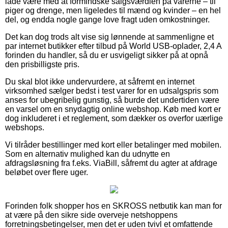
lade være med at formindske salgsværdien på varerne – til
piger og drenge, men ligeledes til mænd og kvinder – en hel
del, og endda nogle gange love fragt uden omkostninger.
Det kan dog trods alt vise sig lønnende at sammenligne et
par internet butikker efter tilbud på World USB-oplader, 2,4 A
forinden du handler, så du er usvigeligt sikker på at opnå
den prisbilligste pris.
Du skal blot ikke undervurdere, at såfremt en internet
virksomhed sælger bedst i test varer for en udsalgspris som
anses for ubegribelig gunstig, så burde det undertiden være
en varsel om en snydagtig online webshop. Køb med kort er
dog inkluderet i et reglement, som dækker os overfor uærlige
webshops.
Vi tilråder bestillinger med kort eller betalinger med mobilen.
Som en alternativ mulighed kan du udnytte en
afdragsløsning fra f.eks. ViaBill, såfremt du agter at afdrage
beløbet over flere uger.
Forinden folk shopper hos en SKROSS netbutik kan man for
at være på den sikre side overveje netshoppens
forretningsbetingelser, men det er uden tvivl et omfattende