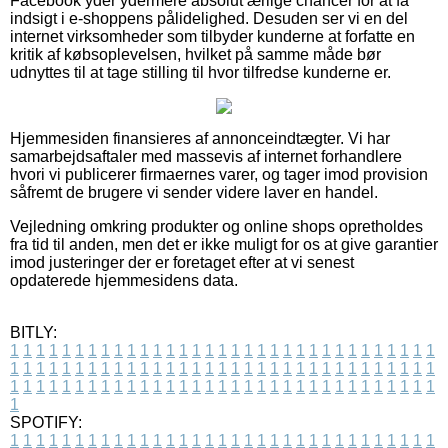
Facebook yder ydermere absolut ærlige chancer for at få
indsigt i e-shoppens pålidelighed. Desuden ser vi en del
internet virksomheder som tilbyder kunderne at forfatte en
kritik af købsoplevelsen, hvilket på samme måde bør
udnyttes til at tage stilling til hvor tilfredse kunderne er.
Hjemmesiden finansieres af annonceindtægter. Vi har
samarbejdsaftaler med massevis af internet forhandlere
hvori vi publicerer firmaernes varer, og tager imod provision
såfremt de brugere vi sender videre laver en handel.
Vejledning omkring produkter og online shops opretholdes
fra tid til anden, men det er ikke muligt for os at give garantier
imod justeringer der er foretaget efter at vi senest
opdaterede hjemmesidens data.
BITLY:
1
1
1
1
1
1
1
1
1
1
1
1
1
1
1
1
1
1
1
1
1
1
1
1
1
1
1
1
1
1
1
1
1
1
1
1
1
1
1
1
1
1
1
1
1
1
1
1
1
1
1
1
1
1
1
1
1
1
1
1
1
1
1
1
1
1
1
1
1
1
1
1
1
1
1
1
1
1
1
1
1
1
1
1
1
1
1
1
1
1
1
1
1
1
1
1
1
1
1
1
SPOTIFY:
1
1
1
1
1
1
1
1
1
1
1
1
1
1
1
1
1
1
1
1
1
1
1
1
1
1
1
1
1
1
1
1
1