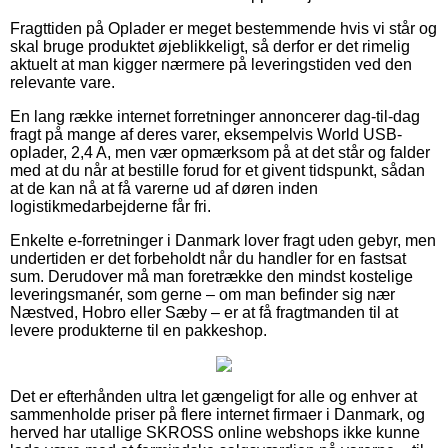
Fragttiden på Oplader er meget bestemmende hvis vi står og
skal bruge produktet øjeblikkeligt, så derfor er det rimelig
aktuelt at man kigger nærmere på leveringstiden ved den
relevante vare.
En lang række internet forretninger annoncerer dag-til-dag
fragt på mange af deres varer, eksempelvis World USB-
oplader, 2,4 A, men vær opmærksom på at det står og falder
med at du når at bestille forud for et givent tidspunkt, sådan
at de kan nå at få varerne ud af døren inden
logistikmedarbejderne får fri.
Enkelte e-forretninger i Danmark lover fragt uden gebyr, men
undertiden er det forbeholdt når du handler for en fastsat
sum. Derudover må man foretrække den mindst kostelige
leveringsmanér, som gerne – om man befinder sig nær
Næstved, Hobro eller Sæby – er at få fragtmanden til at
levere produkterne til en pakkeshop.
Det er efterhånden ultra let gængeligt for alle og enhver at
sammenholde priser på flere internet firmaer i Danmark, og
herved har utallige SKROSS online webshops ikke kunne