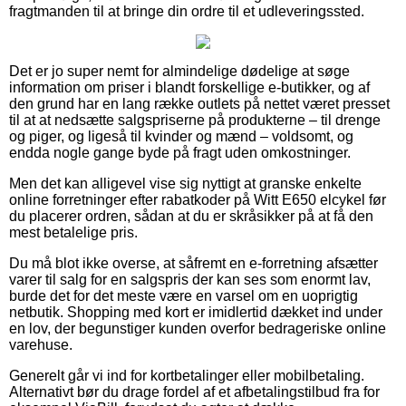
fragtmanden til at bringe din ordre til et udleveringssted.
Det er jo super nemt for almindelige dødelige at søge
information om priser i blandt forskellige e-butikker, og af
den grund har en lang række outlets på nettet været presset
til at at nedsætte salgspriserne på produkterne – til drenge
og piger, og ligeså til kvinder og mænd – voldsomt, og
endda nogle gange byde på fragt uden omkostninger.
Men det kan alligevel vise sig nyttigt at granske enkelte
online forretninger efter rabatkoder på Witt E650 elcykel før
du placerer ordren, sådan at du er skråsikker på at få den
mest betalelige pris.
Du må blot ikke overse, at såfremt en e-forretning afsætter
varer til salg for en salgspris der kan ses som enormt lav,
burde det for det meste være en varsel om en uoprigtig
netbutik. Shopping med kort er imidlertid dækket ind under
en lov, der begunstiger kunden overfor bedrageriske online
varehuse.
Generelt går vi ind for kortbetalinger eller mobilbetaling.
Alternativt bør du drage fordel af et afbetalingstilbud fra for