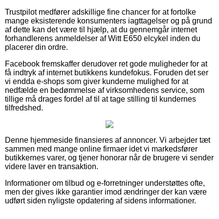
Trustpilot medfører adskillige fine chancer for at fortolke
mange eksisterende konsumenters iagttagelser og på grund
af dette kan det være til hjælp, at du gennemgår internet
forhandlerens anmeldelser af Witt E650 elcykel inden du
placerer din ordre.
Facebook fremskaffer derudover ret gode muligheder for at
få indtryk af internet butikkens kundefokus. Foruden det ser
vi endda e-shops som giver kunderne mulighed for at
nedfælde en bedømmelse af virksomhedens service, som
tillige må drages fordel af til at tage stilling til kundernes
tilfredshed.
Denne hjemmeside finansieres af annoncer. Vi arbejder tæt
sammen med mange online firmaer idet vi markedsfører
butikkernes varer, og tjener honorar når de brugere vi sender
videre laver en transaktion.
Informationer om tilbud og e-forretninger understøttes ofte,
men der gives ikke garantier imod ændringer der kan være
udført siden nyligste opdatering af sidens informationer.