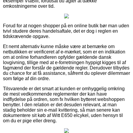
eksempel ViaBill, forudsat du agter at dække
omkostningerne over tid.
Forud for at nogen shopper på en online butik bør man uden
tvivl studere deres handelsaftale, det er dog i reglen en
tidskrævende opgave.
Et nemt alternativ kunne måske være at bemærke om
netbutikken er verificeret af e-mærket, som er en indikation
om at online forhandleren opfylder gældende dansk
lovgivning, tillige med at e-forretningen hyppigt kigges til af
fagmænd der forstår de gældende regler. Derudover tilbydes
du chance for at få assistance, såfremt du oplever dilemmaer
som følge af din ordre.
Tilsvarende er det smart at kunden er omhyggelig omkring
de mest vedkommende reglementer der kan have
indflydelse på ordren, som fx hvilken bytteret webshoppen
benytter. I den relation er det desuden relevant, at man
stadig beholder sin e-mail kvittering, så man senere kan
dokumentere sit køb af Witt E650 elcykel, uden hensyn til
om du er pige eller dreng.