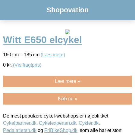
Shopovation
Witt E650 elcykel
160 cm – 185 cm
(Læs mere)
0
kr.
(Vis fragtpris)
Læs mere »
Køb nu »
De mest populære cykel-webshops er i øjeblikket
Cykelpartner.dk
,
Cykelexperten.dk
,
Cykler.dk
,
Pedalatleten.dk
og
FriBikeShop.dk
, som alle har et stort