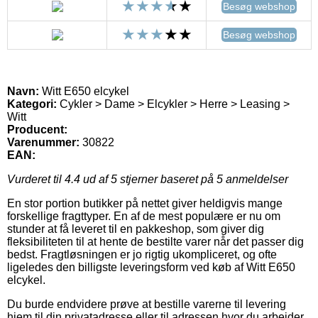
Besøg webshop
Besøg webshop
Navn:
Witt E650 elcykel
Kategori:
Cykler > Dame > Elcykler > Herre > Leasing >
Witt
Producent:
Varenummer:
30822
EAN:
Vurderet til
4.4
ud af 5 stjerner baseret på
5
anmeldelser
En stor portion butikker på nettet giver heldigvis mange
forskellige fragttyper. En af de mest populære er nu om
stunder at få leveret til en pakkeshop, som giver dig
fleksibiliteten til at hente de bestilte varer når det passer dig
bedst. Fragtløsningen er jo rigtig ukompliceret, og ofte
ligeledes den billigste leveringsform ved køb af Witt E650
elcykel.
Du burde endvidere prøve at bestille varerne til levering
hjem til din privatadresse eller til adressen hvor du arbejder.