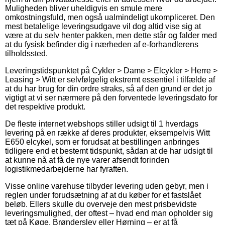
Muligheden bliver uheldigvis en smule mere
omkostningsfuld, men også ualmindeligt ukompliceret. Den
mest betalelige leveringsudgave vil dog altid vise sig at
være at du selv henter pakken, men dette står og falder med
at du fysisk befinder dig i nærheden af e-forhandlerens
tilholdssted.
Leveringstidspunktet på Cykler > Dame > Elcykler > Herre >
Leasing > Witt er selvfølgelig ekstremt essentiel i tilfælde af
at du har brug for din ordre straks, så af den grund er det jo
vigtigt at vi ser nærmere på den forventede leveringsdato for
det respektive produkt.
De fleste internet webshops stiller udsigt til 1 hverdags
levering på en række af deres produkter, eksempelvis Witt
E650 elcykel, som er forudsat at bestillingen anbringes
tidligere end et bestemt tidspunkt, sådan at de har udsigt til
at kunne nå at få de nye varer afsendt forinden
logistikmedarbejderne har fyraften.
Visse online varehuse tilbyder levering uden gebyr, men i
reglen under forudsætning af at du køber for et fastslået
beløb. Ellers skulle du overveje den mest prisbevidste
leveringsmulighed, der oftest – hvad end man opholder sig
tæt på Køge, Brønderslev eller Hørning – er at få