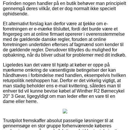
Forinden nogen handler på en butik behøver man principielt
gennemgå deres vilkår, det er dog normalt ikke specielt
ophidsende.
Et alternativt forslag kan derfor være at tjekke om e-
forretningen er e-mærke tilsluttet, fordi det burde være et
fingerpeg om at online firmaet opererer i overensstemmelse
med de gældende danske regler, foruden at online
forretningen undertiden efterses af fagmænd som kender til
de gældende regler. Derudover tilbydes du mulighed for
opbakning, når du bliver udsat for problemer med dit indkøb.
Ligeledes kan det være til hjælp at køber er oppe på
mærkerne omkring de væsentligste betingelser der kan
håndhæves i forbindelse med handlen, eksempelvis hvilken
returpolitik netshoppen har. Derfor er det virkelig vigtigt, at
man stadig beholder ens e-mail kvittering, således man til
enhver tid vil kunne bevise købet af Winther R2 Børnecykel
20″ 3 Gear, ligegyldigt om man leder efter en vare til en
dame eller herre.
Trustpilot fremskaffer absolut passelige løsninger til at
gennemsøge en stor gruppe forhenværende køberes