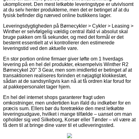
ukompliceret. Den mest letkøbte leveringstype er utvivlsomt
at du selv henter produkterne, men det er betinget af at du
fysisk befinder dig nærved online butikkens lager.
Leveringsdygtigheden på Børnecykler > Cykler > Leasing >
Winther er selvfølgelig vældig central ifald vi absolut skal
bruge pakken om få sekunder, og med det formål er det
bestemt essentielt at vi kontrollerer den estimerede
leveringstid ved den aktuelle vare.
En stor portion online firmaer giver løfte om 1 hverdags
levering på en hel del produkter, eksempelvis Winther R2
Børnecykel 20″ 3 Gear, men som imidlertid er betinget af at
transaktionen realiseres forinden et nøjagtigt klokkeslæt,
sådan at de sandsynligvis kan nå at få ordren klar forud for
at pakkepersonalet tager hjem.
En hel del internet shops garanterer fragt uden
omkostninger, men undertiden kun ifald du indkøber for en
præcis sum. Ellers bør du foretrække den mest letkøbte
leveringsudgave, hvilket i mange tilfælde – uanset om man
opholder sig ved Silkeborg, Korsør eller Tønder – vil være at
få dem til at bringe dine varer til et udleveringssted.