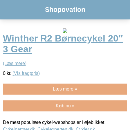
Shopovation
Winther R2 Børnecykel 20″
3 Gear
(Læs mere)
0
kr.
(Vis fragtpris)
Læs mere »
Køb nu »
De mest populære cykel-webshops er i øjeblikket
Cykelpartner.dk
,
Cykelexperten.dk
,
Cykler.dk
,