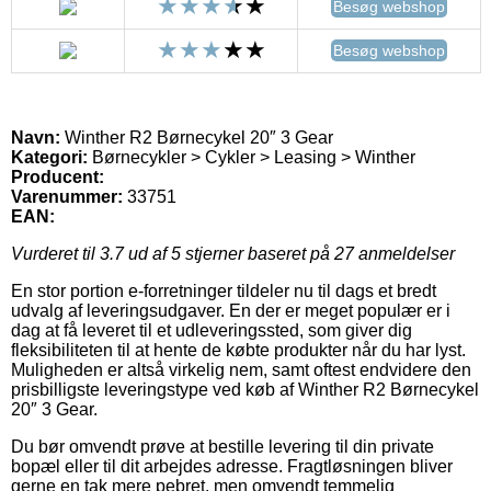
Besøg webshop
Besøg webshop
Navn:
Winther R2 Børnecykel 20″ 3 Gear
Kategori:
Børnecykler > Cykler > Leasing > Winther
Producent:
Varenummer:
33751
EAN:
Vurderet til
3.7
ud af 5 stjerner baseret på
27
anmeldelser
En stor portion e-forretninger tildeler nu til dags et bredt
udvalg af leveringsudgaver. En der er meget populær er i
dag at få leveret til et udleveringssted, som giver dig
fleksibiliteten til at hente de købte produkter når du har lyst.
Muligheden er altså virkelig nem, samt oftest endvidere den
prisbilligste leveringstype ved køb af Winther R2 Børnecykel
20″ 3 Gear.
Du bør omvendt prøve at bestille levering til din private
bopæl eller til dit arbejdes adresse. Fragtløsningen bliver
gerne en tak mere pebret, men omvendt temmelig