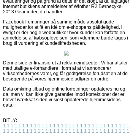
evalueringer og på grund af dette er det klogt, at du iagttager
internet butikkens anmeldelser af Winther R2 Børnecykel
20″ 3 Gear inden du handler.
Facebook frembringer på samme måde absolut gode
muligheder for at få en idé om e-shoppens pålidelighed. I
øvrigt er der nogle webbutikker hvor kunder kan forfatte en
anmeldelse af købsoplevelsen, som ydermere burde tages i
brug til vurdering af kundetilfredsheden.
Denne side er finansieret af reklameindtægter. Vi har aftaler
med utallige e-forhandlere i form af at vi annoncerer
virksomhedernes varer, og får godtgørelse forudsat en af de
besøgende på vores hjemmeside udfører en ordre.
Data omkring tilbud og online forretninger opdateres nu og
da, men vi kan ikke give garantier imod korrektioner der er
blevet iværksat siden vi sidst opdaterede hjemmesidens
data.
BITLY:
1
1
1
1
1
1
1
1
1
1
1
1
1
1
1
1
1
1
1
1
1
1
1
1
1
1
1
1
1
1
1
1
1
1
1
1
1
1
1
1
1
1
1
1
1
1
1
1
1
1
1
1
1
1
1
1
1
1
1
1
1
1
1
1
1
1