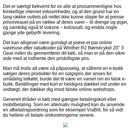
Det er særligt bekvemt for os alle at prissammenligne hos
forskellige internet virksomheder, og af den grund har en
lang række outlets på nettet ikke kunne slippe for at presse
prisniveauet på en række af deres varer – til drenge og piger,
og samtidig også til voksne – kolossalt, og endda nogle
gange yde gebyrfri levering.
Det kan alligevel være gunstigt at prøve et par online
varehuse efter rabatkoder på Winther R2 Børnecykel 20″ 3
Gear inden du gennemfører dit køb, så man er på den sikre
side med at indhente den prisbilligste pris.
Man må trods alt være så påpasselig, at såfremt en e-butik
sælger deres produkter for en salgspris der anses for
umådelig letkøbt, burde det tit være en varsel om en falsk e-
butik. Bestillinger med kort er heldigvis dækket ind under en
vedtægt, der dækker dig imod falske online webshops.
Generelt tilråder vi køb med gængse betalingskort eller
mobilbetaling. Som en alternativ mulighed kan du anvende
en afbetalingsordning som for eksempel ViaBill, for så vidt
du hellere vil betale omkostningerne senere.