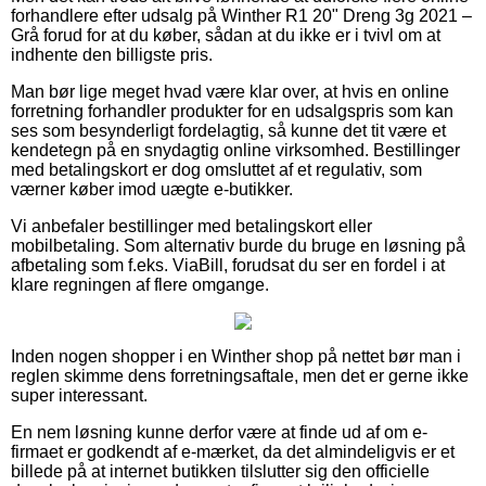
forhandlere efter udsalg på Winther R1 20" Dreng 3g 2021 –
Grå forud for at du køber, sådan at du ikke er i tvivl om at
indhente den billigste pris.
Man bør lige meget hvad være klar over, at hvis en online
forretning forhandler produkter for en udsalgspris som kan
ses som besynderligt fordelagtig, så kunne det tit være et
kendetegn på en snydagtig online virksomhed. Bestillinger
med betalingskort er dog omsluttet af et regulativ, som
værner køber imod uægte e-butikker.
Vi anbefaler bestillinger med betalingskort eller
mobilbetaling. Som alternativ burde du bruge en løsning på
afbetaling som f.eks. ViaBill, forudsat du ser en fordel i at
klare regningen af flere omgange.
Inden nogen shopper i en Winther shop på nettet bør man i
reglen skimme dens forretningsaftale, men det er gerne ikke
super interessant.
En nem løsning kunne derfor være at finde ud af om e-
firmaet er godkendt af e-mærket, da det almindeligvis er et
billede på at internet butikken tilslutter sig den officielle