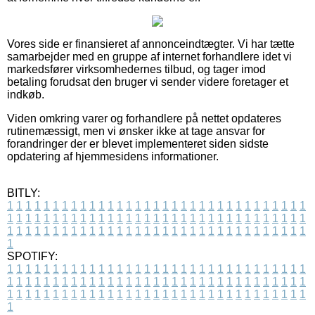
Vores side er finansieret af annonceindtægter. Vi har tætte
samarbejder med en gruppe af internet forhandlere idet vi
markedsfører virksomhedernes tilbud, og tager imod
betaling forudsat den bruger vi sender videre foretager et
indkøb.
Viden omkring varer og forhandlere på nettet opdateres
rutinemæssigt, men vi ønsker ikke at tage ansvar for
forandringer der er blevet implementeret siden sidste
opdatering af hjemmesidens informationer.
BITLY:
1
1
1
1
1
1
1
1
1
1
1
1
1
1
1
1
1
1
1
1
1
1
1
1
1
1
1
1
1
1
1
1
1
1
1
1
1
1
1
1
1
1
1
1
1
1
1
1
1
1
1
1
1
1
1
1
1
1
1
1
1
1
1
1
1
1
1
1
1
1
1
1
1
1
1
1
1
1
1
1
1
1
1
1
1
1
1
1
1
1
1
1
1
1
1
1
1
1
1
1
SPOTIFY:
1
1
1
1
1
1
1
1
1
1
1
1
1
1
1
1
1
1
1
1
1
1
1
1
1
1
1
1
1
1
1
1
1
1
1
1
1
1
1
1
1
1
1
1
1
1
1
1
1
1
1
1
1
1
1
1
1
1
1
1
1
1
1
1
1
1
1
1
1
1
1
1
1
1
1
1
1
1
1
1
1
1
1
1
1
1
1
1
1
1
1
1
1
1
1
1
1
1
1
1