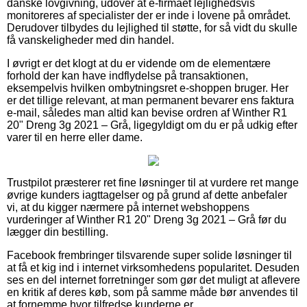
danske lovgivning, udover at e-firmaet lejlighedsvis
monitoreres af specialister der er inde i lovene på området.
Derudover tilbydes du lejlighed til støtte, for så vidt du skulle
få vanskeligheder med din handel.
I øvrigt er det klogt at du er vidende om de elementære
forhold der kan have indflydelse på transaktionen,
eksempelvis hvilken ombytningsret e-shoppen bruger. Her
er det tillige relevant, at man permanent bevarer ens faktura
e-mail, således man altid kan bevise ordren af Winther R1
20" Dreng 3g 2021 – Grå, ligegyldigt om du er på udkig efter
varer til en herre eller dame.
Trustpilot præsterer ret fine løsninger til at vurdere ret mange
øvrige kunders iagttagelser og på grund af dette anbefaler
vi, at du kigger nærmere på internet webshoppens
vurderinger af Winther R1 20" Dreng 3g 2021 – Grå før du
lægger din bestilling.
Facebook frembringer tilsvarende super solide løsninger til
at få et kig ind i internet virksomhedens popularitet. Desuden
ses en del internet forretninger som gør det muligt at aflevere
en kritik af deres køb, som på samme måde bør anvendes til
at fornemme hvor tilfredse kunderne er.