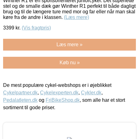
Winther R1 er en sportsorienteret juniorcykel. Det superlette
stel og de smalle dæk gør Winther R1 perfekt til både dagligt
brug og til de længere ture med mor og far eller når man skal
køre fra de andre i klassen.
(Læs mere)
3399
kr.
(Vis fragtpris)
Læs mere »
Køb nu »
De mest populære cykel-webshops er i øjeblikket
Cykelpartner.dk
,
Cykelexperten.dk
,
Cykler.dk
,
Pedalatleten.dk
og
FriBikeShop.dk
, som alle har et stort
sortiment til gode priser.