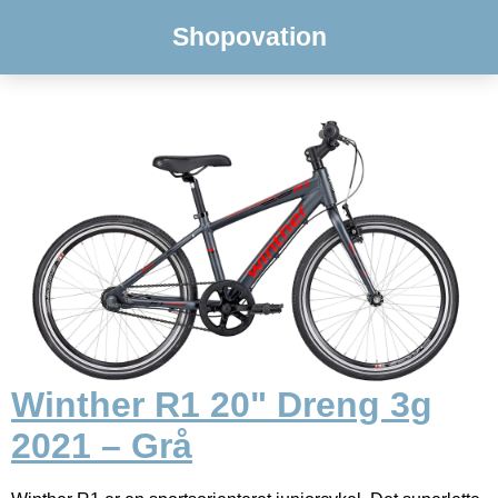
Shopovation
Winther R1 20" Dreng 3g
2021 – Grå