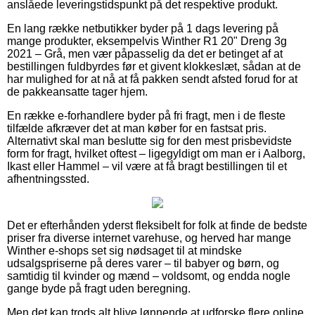
anslåede leveringstidspunkt på det respektive produkt.
En lang række netbutikker byder på 1 dags levering på
mange produkter, eksempelvis Winther R1 20" Dreng 3g
2021 – Grå, men vær påpasselig da det er betinget af at
bestillingen fuldbyrdes før et givent klokkeslæt, sådan at de
har mulighed for at nå at få pakken sendt afsted forud for at
de pakkeansatte tager hjem.
En række e-forhandlere byder på fri fragt, men i de fleste
tilfælde afkræver det at man køber for en fastsat pris.
Alternativt skal man beslutte sig for den mest prisbevidste
form for fragt, hvilket oftest – ligegyldigt om man er i Aalborg,
Ikast eller Hammel – vil være at få bragt bestillingen til et
afhentningssted.
Det er efterhånden yderst fleksibelt for folk at finde de bedste
priser fra diverse internet varehuse, og herved har mange
Winther e-shops set sig nødsaget til at mindske
udsalgspriserne på deres varer – til babyer og børn, og
samtidig til kvinder og mænd – voldsomt, og endda nogle
gange byde på fragt uden beregning.
Men det kan trods alt blive lønnende at udforske flere online