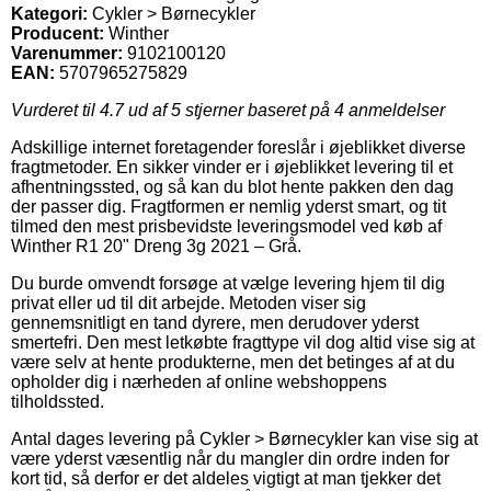
Kategori:
Cykler > Børnecykler
Producent:
Winther
Varenummer:
9102100120
EAN:
5707965275829
Vurderet til
4.7
ud af 5 stjerner baseret på
4
anmeldelser
Adskillige internet foretagender foreslår i øjeblikket diverse
fragtmetoder. En sikker vinder er i øjeblikket levering til et
afhentningssted, og så kan du blot hente pakken den dag
der passer dig. Fragtformen er nemlig yderst smart, og tit
tilmed den mest prisbevidste leveringsmodel ved køb af
Winther R1 20" Dreng 3g 2021 – Grå.
Du burde omvendt forsøge at vælge levering hjem til dig
privat eller ud til dit arbejde. Metoden viser sig
gennemsnitligt en tand dyrere, men derudover yderst
smertefri. Den mest letkøbte fragttype vil dog altid vise sig at
være selv at hente produkterne, men det betinges af at du
opholder dig i nærheden af online webshoppens
tilholdssted.
Antal dages levering på Cykler > Børnecykler kan vise sig at
være yderst væsentlig når du mangler din ordre inden for
kort tid, så derfor er det aldeles vigtigt at man tjekker det