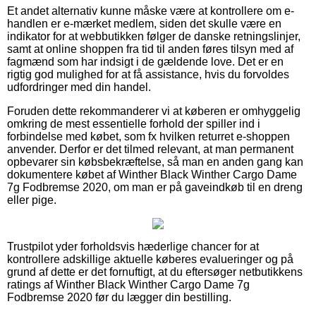
Et andet alternativ kunne måske være at kontrollere om e-
handlen er e-mærket medlem, siden det skulle være en
indikator for at webbutikken følger de danske retningslinjer,
samt at online shoppen fra tid til anden føres tilsyn med af
fagmænd som har indsigt i de gældende love. Det er en
rigtig god mulighed for at få assistance, hvis du forvoldes
udfordringer med din handel.
Foruden dette rekommanderer vi at køberen er omhyggelig
omkring de mest essentielle forhold der spiller ind i
forbindelse med købet, som fx hvilken returret e-shoppen
anvender. Derfor er det tilmed relevant, at man permanent
opbevarer sin købsbekræftelse, så man en anden gang kan
dokumentere købet af Winther Black Winther Cargo Dame
7g Fodbremse 2020, om man er på gaveindkøb til en dreng
eller pige.
Trustpilot yder forholdsvis hæderlige chancer for at
kontrollere adskillige aktuelle køberes evalueringer og på
grund af dette er det fornuftigt, at du eftersøger netbutikkens
ratings af Winther Black Winther Cargo Dame 7g
Fodbremse 2020 før du lægger din bestilling.