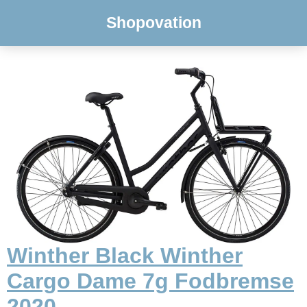
Shopovation
Winther Black Winther
Cargo Dame 7g Fodbremse
2020