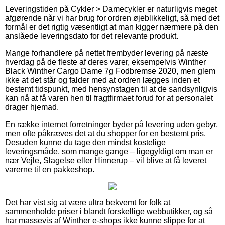
Leveringstiden på Cykler > Damecykler er naturligvis meget
afgørende når vi har brug for ordren øjeblikkeligt, så med det
formål er det rigtig væsentligt at man kigger nærmere på den
anslåede leveringsdato for det relevante produkt.
Mange forhandlere på nettet frembyder levering på næste
hverdag på de fleste af deres varer, eksempelvis Winther
Black Winther Cargo Dame 7g Fodbremse 2020, men glem
ikke at det står og falder med at ordren lægges inden et
bestemt tidspunkt, med hensynstagen til at de sandsynligvis
kan nå at få varen hen til fragtfirmaet forud for at personalet
drager hjemad.
En række internet forretninger byder på levering uden gebyr,
men ofte påkræves det at du shopper for en bestemt pris.
Desuden kunne du tage den mindst kostelige
leveringsmåde, som mange gange – ligegyldigt om man er
nær Vejle, Slagelse eller Hinnerup – vil blive at få leveret
varerne til en pakkeshop.
Det har vist sig at være ultra bekvemt for folk at
sammenholde priser i blandt forskellige webbutikker, og så
har massevis af Winther e-shops ikke kunne slippe for at