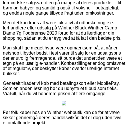
formindske salgsværdien på mange af deres produkter – til
børn og babyer, og samtidig også til voksne – betragteligt,
og endda nogle gange tilbyde fragt uden omkostninger.
Men det kan trods alt være lukrativt at udforske nogle e-
forhandlere efter udsalg på Winther Black Winther Cargo
Dame 7g Fodbremse 2020 forud for at du færdiggør din
shopping, sådan at du er tryg ved at få fat i den bedste pris.
Man skal lige meget hvad være opmærksom på, at når en
netshop tilbyder bedst i test varer til salg for en udsalgspris
der er utrolig fremragende, så burde det undertiden være et
tegn på en uærlig e-handler. Kortbestillinger er dog omfavnet
af et regulativ, der beskytter køber overfor uærlige internet
butikker.
Generelt tilråder vi køb med betalingskort eller MobilePay.
Som en anden løsning bør du udnytte et tilbud som f.eks.
ViaBill, når du vil honorere prisen af flere omgange.
Før folk køber hos en Winther webbutik kan de for at være
sikker gennemgå deres handelsvilkår, det er dog uden tvivl
et omfattende projekt.