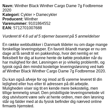
Navn:
Winther Black Winther Cargo Dame 7g Fodbremse
2020
Kategori:
Cykler > Damecykler
Producent:
Winther
Varenummer:
9101864552
EAN:
5712701007688
Vurderet til
4.6
ud af 5 stjerner baseret på
5
anmeldelser
En række webbutikker i Danmark tildeler nu om dage mange
forskellige leveringstyper. En favorit iblandt mange er nu om
dage at få sendt til en pakkeshop, hvor det nemlig er ret
fleksibelt for dig at kunne hente de købte produkter når du
har mulighed for det. Løsningen er jo virkelig problemfri, og
typisk også den mindst kostelige leveringsløsning ved køb
af Winther Black Winther Cargo Dame 7g Fodbremse 2020.
Du kan også afveje for og imod at få varerne leveret til din
lejlighed eller hus eller til adressen på dit arbejde.
Muligheden viser sig tit en kende mere bekostelig, men
tillige temmelig smart. Den prisbilligste leveringsmetode vil
dog utvivlsomt være selv at hente ordren, men den løsning
står og falder med at du fysisk befinder dig nærved online
firmaets hjemsted.