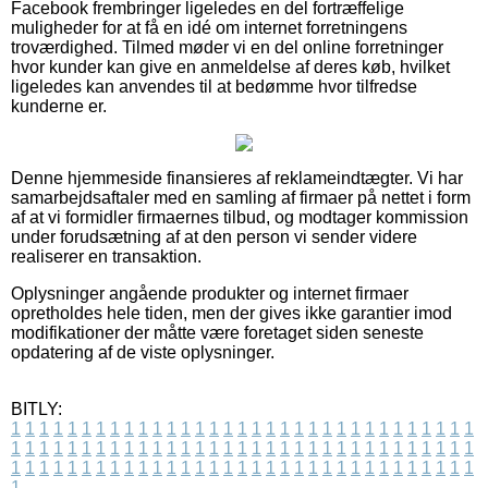
Facebook frembringer ligeledes en del fortræffelige
muligheder for at få en idé om internet forretningens
troværdighed. Tilmed møder vi en del online forretninger
hvor kunder kan give en anmeldelse af deres køb, hvilket
ligeledes kan anvendes til at bedømme hvor tilfredse
kunderne er.
Denne hjemmeside finansieres af reklameindtægter. Vi har
samarbejdsaftaler med en samling af firmaer på nettet i form
af at vi formidler firmaernes tilbud, og modtager kommission
under forudsætning af at den person vi sender videre
realiserer en transaktion.
Oplysninger angående produkter og internet firmaer
opretholdes hele tiden, men der gives ikke garantier imod
modifikationer der måtte være foretaget siden seneste
opdatering af de viste oplysninger.
BITLY:
1
1
1
1
1
1
1
1
1
1
1
1
1
1
1
1
1
1
1
1
1
1
1
1
1
1
1
1
1
1
1
1
1
1
1
1
1
1
1
1
1
1
1
1
1
1
1
1
1
1
1
1
1
1
1
1
1
1
1
1
1
1
1
1
1
1
1
1
1
1
1
1
1
1
1
1
1
1
1
1
1
1
1
1
1
1
1
1
1
1
1
1
1
1
1
1
1
1
1
1