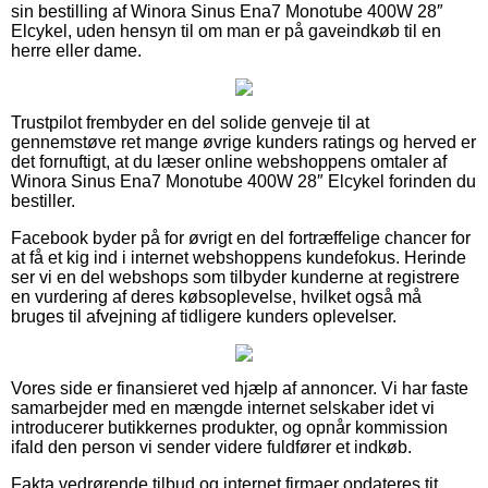
sin bestilling af Winora Sinus Ena7 Monotube 400W 28″
Elcykel, uden hensyn til om man er på gaveindkøb til en
herre eller dame.
Trustpilot frembyder en del solide genveje til at
gennemstøve ret mange øvrige kunders ratings og herved er
det fornuftigt, at du læser online webshoppens omtaler af
Winora Sinus Ena7 Monotube 400W 28″ Elcykel forinden du
bestiller.
Facebook byder på for øvrigt en del fortræffelige chancer for
at få et kig ind i internet webshoppens kundefokus. Herinde
ser vi en del webshops som tilbyder kunderne at registrere
en vurdering af deres købsoplevelse, hvilket også må
bruges til afvejning af tidligere kunders oplevelser.
Vores side er finansieret ved hjælp af annoncer. Vi har faste
samarbejder med en mængde internet selskaber idet vi
introducerer butikkernes produkter, og opnår kommission
ifald den person vi sender videre fuldfører et indkøb.
Fakta vedrørende tilbud og internet firmaer opdateres tit,