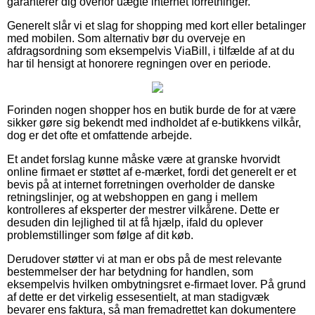
garanterer dig overfor uægte internet forretninger.
Generelt slår vi et slag for shopping med kort eller betalinger
med mobilen. Som alternativ bør du overveje en
afdragsordning som eksempelvis ViaBill, i tilfælde af at du
har til hensigt at honorere regningen over en periode.
Forinden nogen shopper hos en butik burde de for at være
sikker gøre sig bekendt med indholdet af e-butikkens vilkår,
dog er det ofte et omfattende arbejde.
Et andet forslag kunne måske være at granske hvorvidt
online firmaet er støttet af e-mærket, fordi det generelt er et
bevis på at internet forretningen overholder de danske
retningslinjer, og at webshoppen en gang i mellem
kontrolleres af eksperter der mestrer vilkårene. Dette er
desuden din lejlighed til at få hjælp, ifald du oplever
problemstillinger som følge af dit køb.
Derudover støtter vi at man er obs på de mest relevante
bestemmelser der har betydning for handlen, som
eksempelvis hvilken ombytningsret e-firmaet lover. På grund
af dette er det virkelig essesentielt, at man stadigvæk
bevarer ens faktura, så man fremadrettet kan dokumentere