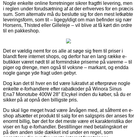
Nogle enkelte online forretninger sikrer fragtfri levering, men
i reglen under forudsætning af at der erhverves for en præcis
sum. Som alternativ må du beslutte sig for den mest letkøbte
leveringsform, som tit – ligegyldigt om man befinder sig nær
Horsens, Thisted eller Gilleleje – vil blive at få kørt din ordre
til en pakkeshop.
Det er vældig nemt for os alle at søge sig frem til priser i
blandt flere internet shops, og derfor har en lang række e-
butikker været nødt til at formindske priserne på varerne – til
piger og drenge, men også til voksne – markant, og endda
nogle gange yde fragt uden gebyr.
Dog kan det til hver en tid være lukrativt at efterprøve nogle
enkelte e-forhandlere efter rabatkoder på Winora Sinus
Ena7 Monotube 400W 28″ Elcykel inden du køber, så du er
sikker på at opnå den billigste pris.
Du skal lige meget hvad være årvågen med, at såfremt en e-
shop afsætter et produkt til salg for en salgspris der anses for
enormt billig, bør det for det meste være et karakteristika der
viser en fup e-forhandler. Bestillinger med betalingskort er
på den anden side dækket ind under en regel, som