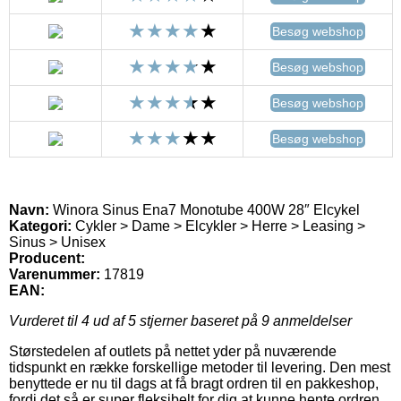
Besøg webshop
Besøg webshop
Besøg webshop
Besøg webshop
Navn:
Winora Sinus Ena7 Monotube 400W 28″ Elcykel
Kategori:
Cykler > Dame > Elcykler > Herre > Leasing >
Sinus > Unisex
Producent:
Varenummer:
17819
EAN:
Vurderet til
4
ud af 5 stjerner baseret på
9
anmeldelser
Størstedelen af outlets på nettet yder på nuværende
tidspunkt en række forskellige metoder til levering. Den mest
benyttede er nu til dags at få bragt ordren til en pakkeshop,
fordi det så er super fleksibelt for dig at kunne hente ordren