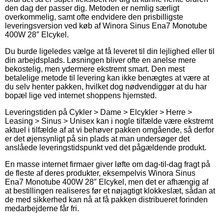
den dag der passer dig. Metoden er nemlig særligt
overkommelig, samt ofte endvidere den prisbilligste
leveringsversion ved køb af Winora Sinus Ena7 Monotube
400W 28″ Elcykel.
Du burde ligeledes vælge at få leveret til din lejlighed eller til
din arbejdsplads. Løsningen bliver ofte en anelse mere
bekostelig, men ydermere ekstremt smart. Den mest
betalelige metode til levering kan ikke benægtes at være at
du selv henter pakken, hvilket dog nødvendiggør at du har
bopæl lige ved internet shoppens hjemsted.
Leveringstiden på Cykler > Dame > Elcykler > Herre >
Leasing > Sinus > Unisex kan i nogle tilfælde være ekstremt
aktuel i tilfælde af at vi behøver pakken omgående, så derfor
er det øjensynligt på sin plads at man undersøger det
anslåede leveringstidspunkt ved det pågældende produkt.
En masse internet firmaer giver løfte om dag-til-dag fragt på
de fleste af deres produkter, eksempelvis Winora Sinus
Ena7 Monotube 400W 28″ Elcykel, men det er afhængig af
at bestillingen realiseres før et nøjagtigt klokkeslæt, sådan at
de med sikkerhed kan nå at få pakken distribueret forinden
medarbejderne får fri.