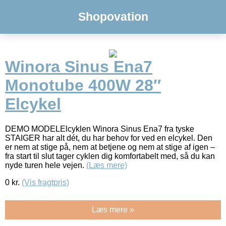
Shopovation
Winora Sinus Ena7
Monotube 400W 28″
Elcykel
DEMO MODELElcyklen Winora Sinus Ena7 fra tyske
STAIGER har alt dét, du har behov for ved en elcykel. Den
er nem at stige på, nem at betjene og nem at stige af igen –
fra start til slut tager cyklen dig komfortabelt med, så du kan
nyde turen hele vejen.
(Læs mere)
0
kr.
(Vis fragtpris)
Læs mere »