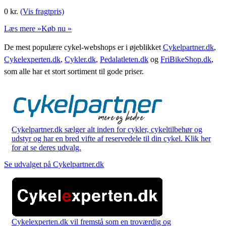
0
kr.
(Vis fragtpris)
Læs mere »
Køb nu »
De mest populære cykel-webshops er i øjeblikket
Cykelpartner.dk
,
Cykelexperten.dk
,
Cykler.dk
,
Pedalatleten.dk
og
FriBikeShop.dk
,
som alle har et stort sortiment til gode priser.
Cykelpartner.dk sælger alt inden for cykler, cykeltilbehør og
udstyr og har en bred vifte af reservedele til din cykel. Klik her
for at se deres udvalg.
Se udvalget på Cykelpartner.dk
Cykelexperten.dk vil fremstå som en troværdig og