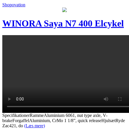
Shopovation
WINORA Saya N7 400 Elcykel
SpecifikationerRammeAluminium 6061, nut type axle, V-
brakeForgaffelAluminium, CrMo 1 1/8”, quick releaseHjulsætRyde
Zac421, do
(Læs mere)