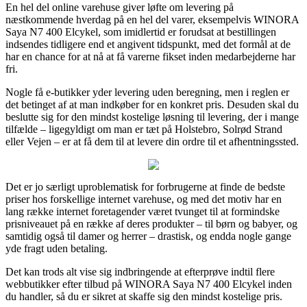
En hel del online varehuse giver løfte om levering på
næstkommende hverdag på en hel del varer, eksempelvis WINORA
Saya N7 400 Elcykel, som imidlertid er forudsat at bestillingen
indsendes tidligere end et angivent tidspunkt, med det formål at de
har en chance for at nå at få varerne fikset inden medarbejderne har
fri.
Nogle få e-butikker yder levering uden beregning, men i reglen er
det betinget af at man indkøber for en konkret pris. Desuden skal du
beslutte sig for den mindst kostelige løsning til levering, der i mange
tilfælde – ligegyldigt om man er tæt på Holstebro, Solrød Strand
eller Vejen – er at få dem til at levere din ordre til et afhentningssted.
Det er jo særligt uproblematisk for forbrugerne at finde de bedste
priser hos forskellige internet varehuse, og med det motiv har en
lang række internet foretagender været tvunget til at formindske
prisniveauet på en række af deres produkter – til børn og babyer, og
samtidig også til damer og herrer – drastisk, og endda nogle gange
yde fragt uden betaling.
Det kan trods alt vise sig indbringende at efterprøve indtil flere
webbutikker efter tilbud på WINORA Saya N7 400 Elcykel inden
du handler, så du er sikret at skaffe sig den mindst kostelige pris.