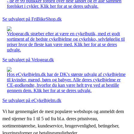
- de er 99 butikker fordelt over hele landet og er alle sammen
forelsket i cykler. Klik her for at se deres udvalg.
Se udvalget på FriBikeShop.dk
Velogear.dk stræber efter at være en cykelbutik, med et godt
sortiment af de bedste cykelhjelme og cykelsko, selvfølgelig til
priser hvor de fleste kan være med. Klik her for at se deres
udvalg.
Se udvalget på Velogear.dk
Hos eCykelhjelm.dk har de DK's største udvalg af cykelhjelme
til kvinder, mænd, børn og babyer. Alle deres cykelhjelme er
CE-godkendte, hvorfor du kan være helt tryg ved at bestille
gennem dem. Klik her for at se deres udvalg.
Se udvalget på eCykelhjelm.dk
Vi har gennemgået de mest populære webshops og anmeldt dem
med stjerner fra 1 til 5 ud fra bl.a. deres prisniveau,
sortimentstørrelse, kundeservice, brugervenlighed, betingelser,
leveringsformer og betalingsmuligheder.