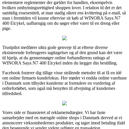
elementære reglementer der gælder for handlen, eksempelvis
hvilken ombytningsrettighed shoppen lover. I relation til det er det
samtidig essesentielt, at man stadig sikrer ens kvittering på e-mail, så
man i fremtiden vil kunne eftervise sit køb af WINORA Saya N7
400 Elcykel, uafhængig om du søger efter varer til en dreng eller
pige.
Trustpilot medfører ultra gode genveje til at efterse diverse
eksisterende forbrugeres iagttagelser og af den grund kan det være
til hjælp, at du gennemsøger online forhandlerens ratings af
WINORA Saya N7 400 Elcykel inden du lægger din bestilling.
Facebook forærer dig tillige visse strålende metoder til at få en idé
om online firmaets kundefokus. Her møder vi endda online varehuse
i Danmark som tilbyder kunderne at formulere en vurdering af
ordreforløbet, som også må benyttes til afvejning af kundernes
tilfredshed.
Vores side er finansieret af reklameindtægter. Vi har faste
samarbejder med en mængde online shops i Danmark derved at vi
annoncerer virksomhedernes produkter, og tager imod betaling ifald
den besøgende vi sender videre udfører en transaktion.