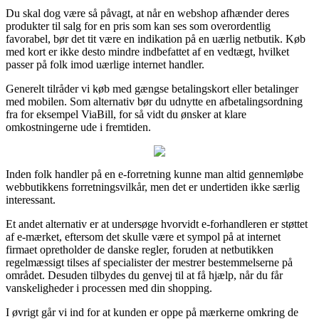
Du skal dog være så påvagt, at når en webshop afhænder deres
produkter til salg for en pris som kan ses som overordentlig
favorabel, bør det tit være en indikation på en uærlig netbutik. Køb
med kort er ikke desto mindre indbefattet af en vedtægt, hvilket
passer på folk imod uærlige internet handler.
Generelt tilråder vi køb med gængse betalingskort eller betalinger
med mobilen. Som alternativ bør du udnytte en afbetalingsordning
fra for eksempel ViaBill, for så vidt du ønsker at klare
omkostningerne ude i fremtiden.
Inden folk handler på en e-forretning kunne man altid gennemløbe
webbutikkens forretningsvilkår, men det er undertiden ikke særlig
interessant.
Et andet alternativ er at undersøge hvorvidt e-forhandleren er støttet
af e-mærket, eftersom det skulle være et sympol på at internet
firmaet opretholder de danske regler, foruden at netbutikken
regelmæssigt tilses af specialister der mestrer bestemmelserne på
området. Desuden tilbydes du genvej til at få hjælp, når du får
vanskeligheder i processen med din shopping.
I øvrigt går vi ind for at kunden er oppe på mærkerne omkring de