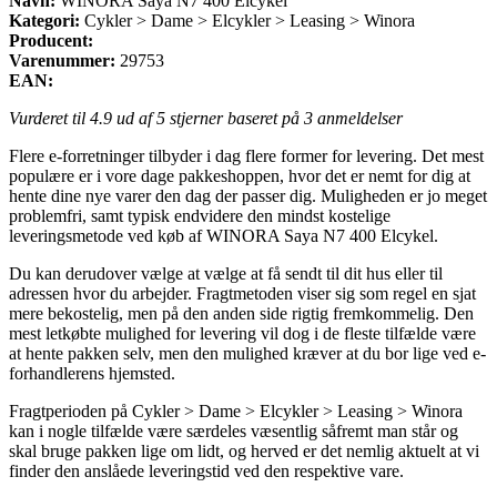
Navn:
WINORA Saya N7 400 Elcykel
Kategori:
Cykler > Dame > Elcykler > Leasing > Winora
Producent:
Varenummer:
29753
EAN:
Vurderet til
4.9
ud af 5 stjerner baseret på
3
anmeldelser
Flere e-forretninger tilbyder i dag flere former for levering. Det mest
populære er i vore dage pakkeshoppen, hvor det er nemt for dig at
hente dine nye varer den dag der passer dig. Muligheden er jo meget
problemfri, samt typisk endvidere den mindst kostelige
leveringsmetode ved køb af WINORA Saya N7 400 Elcykel.
Du kan derudover vælge at vælge at få sendt til dit hus eller til
adressen hvor du arbejder. Fragtmetoden viser sig som regel en sjat
mere bekostelig, men på den anden side rigtig fremkommelig. Den
mest letkøbte mulighed for levering vil dog i de fleste tilfælde være
at hente pakken selv, men den mulighed kræver at du bor lige ved e-
forhandlerens hjemsted.
Fragtperioden på Cykler > Dame > Elcykler > Leasing > Winora
kan i nogle tilfælde være særdeles væsentlig såfremt man står og
skal bruge pakken lige om lidt, og herved er det nemlig aktuelt at vi
finder den anslåede leveringstid ved den respektive vare.