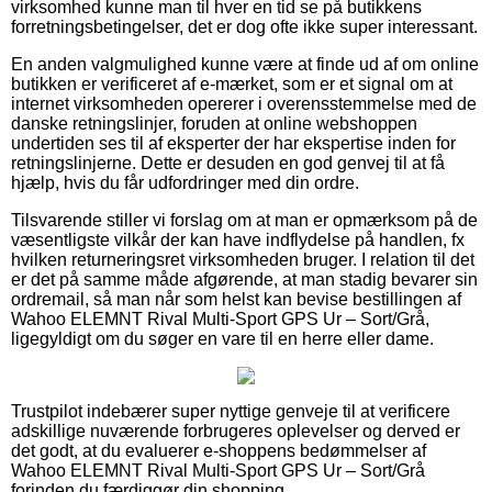
virksomhed kunne man til hver en tid se på butikkens
forretningsbetingelser, det er dog ofte ikke super interessant.
En anden valgmulighed kunne være at finde ud af om online
butikken er verificeret af e-mærket, som er et signal om at
internet virksomheden opererer i overensstemmelse med de
danske retningslinjer, foruden at online webshoppen
undertiden ses til af eksperter der har ekspertise inden for
retningslinjerne. Dette er desuden en god genvej til at få
hjælp, hvis du får udfordringer med din ordre.
Tilsvarende stiller vi forslag om at man er opmærksom på de
væsentligste vilkår der kan have indflydelse på handlen, fx
hvilken returneringsret virksomheden bruger. I relation til det
er det på samme måde afgørende, at man stadig bevarer sin
ordremail, så man når som helst kan bevise bestillingen af
Wahoo ELEMNT Rival Multi-Sport GPS Ur – Sort/Grå,
ligegyldigt om du søger en vare til en herre eller dame.
Trustpilot indebærer super nyttige genveje til at verificere
adskillige nuværende forbrugeres oplevelser og derved er
det godt, at du evaluerer e-shoppens bedømmelser af
Wahoo ELEMNT Rival Multi-Sport GPS Ur – Sort/Grå
forinden du færdiggør din shopping.