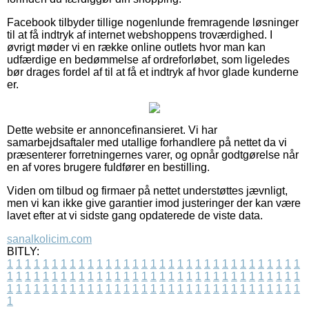
Facebook tilbyder tillige nogenlunde fremragende løsninger
til at få indtryk af internet webshoppens troværdighed. I
øvrigt møder vi en række online outlets hvor man kan
udfærdige en bedømmelse af ordreforløbet, som ligeledes
bør drages fordel af til at få et indtryk af hvor glade kunderne
er.
Dette website er annoncefinansieret. Vi har
samarbejdsaftaler med utallige forhandlere på nettet da vi
præsenterer forretningernes varer, og opnår godtgørelse når
en af vores brugere fuldfører en bestilling.
Viden om tilbud og firmaer på nettet understøttes jævnligt,
men vi kan ikke give garantier imod justeringer der kan være
lavet efter at vi sidste gang opdaterede de viste data.
sanalkolicim.com
BITLY:
1
1
1
1
1
1
1
1
1
1
1
1
1
1
1
1
1
1
1
1
1
1
1
1
1
1
1
1
1
1
1
1
1
1
1
1
1
1
1
1
1
1
1
1
1
1
1
1
1
1
1
1
1
1
1
1
1
1
1
1
1
1
1
1
1
1
1
1
1
1
1
1
1
1
1
1
1
1
1
1
1
1
1
1
1
1
1
1
1
1
1
1
1
1
1
1
1
1
1
1