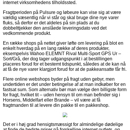
internet virksomhedens tilholdssted.
Fragtperioden på Pulsure og løbeure kan vise sig at være
vældig væsentlig når vi står og skal bruge dine nye varer
fluks, så derfor er det aldeles på sin plads at du
dobbelttjekker den anslåede leveringsdato ved det
vedkommende produkt.
En række shops på nettet giver løfte om levering på blot en
enkelt hverdag på en lang række af deres produkter,
eksempelvis Wahoo ELEMNT Rival Multi-Sport GPS Ur –
Sort/Grå, der dog tager udgangspunkt i at bestillingen
placeres forud for et bestemt tidspunkt, således at de kan nå
at få de nye varer klargjort forud for at de pakkeansatte får fri.
Flere online webshops byder på fragt uden gebyr, men
undertiden er det under betingelse af at man indkøber for en
fastsat sum. Som alternativ bør man vælge den billigste form
for fragt, hvilket tit – uden hensyn til om man befinder sig i
Horsens, Middelfart eller Brande – vil være at få
fragtmanden til at levere din pakke til en pakkeshop.
Det er i høj grad hensigtsmæssigt for almindelige dødelige
at finde de bedste priser på forskellige internet outlets, og