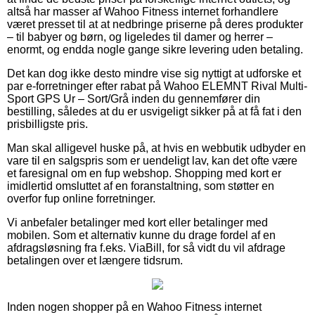
altså har masser af Wahoo Fitness internet forhandlere
været presset til at at nedbringe priserne på deres produkter
– til babyer og børn, og ligeledes til damer og herrer –
enormt, og endda nogle gange sikre levering uden betaling.
Det kan dog ikke desto mindre vise sig nyttigt at udforske et
par e-forretninger efter rabat på Wahoo ELEMNT Rival Multi-
Sport GPS Ur – Sort/Grå inden du gennemfører din
bestilling, således at du er usvigeligt sikker på at få fat i den
prisbilligste pris.
Man skal alligevel huske på, at hvis en webbutik udbyder en
vare til en salgspris som er uendeligt lav, kan det ofte være
et faresignal om en fup webshop. Shopping med kort er
imidlertid omsluttet af en foranstaltning, som støtter en
overfor fup online forretninger.
Vi anbefaler betalinger med kort eller betalinger med
mobilen. Som et alternativ kunne du drage fordel af en
afdragsløsning fra f.eks. ViaBill, for så vidt du vil afdrage
betalingen over et længere tidsrum.
Inden nogen shopper på en Wahoo Fitness internet