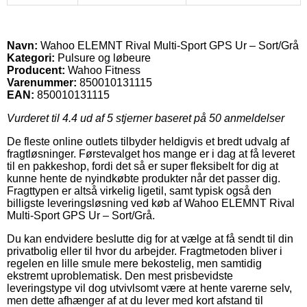
Navn:
Wahoo ELEMNT Rival Multi-Sport GPS Ur – Sort/Grå
Kategori:
Pulsure og løbeure
Producent:
Wahoo Fitness
Varenummer:
850010131115
EAN:
850010131115
Vurderet til
4.4
ud af 5 stjerner baseret på
50
anmeldelser
De fleste online outlets tilbyder heldigvis et bredt udvalg af
fragtløsninger. Førstevalget hos mange er i dag at få leveret
til en pakkeshop, fordi det så er super fleksibelt for dig at
kunne hente de nyindkøbte produkter når det passer dig.
Fragttypen er altså virkelig ligetil, samt typisk også den
billigste leveringsløsning ved køb af Wahoo ELEMNT Rival
Multi-Sport GPS Ur – Sort/Grå.
Du kan endvidere beslutte dig for at vælge at få sendt til din
privatbolig eller til hvor du arbejder. Fragtmetoden bliver i
regelen en lille smule mere bekostelig, men samtidig
ekstremt uproblematisk. Den mest prisbevidste
leveringstype vil dog utvivlsomt være at hente varerne selv,
men dette afhænger af at du lever med kort afstand til