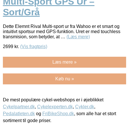
Multi-Sport GPS Ur –
Sort/Grå
Dette Elemnt Rival Multi-sport ur fra Wahoo er et smart og
intuitivt sportsur med GPS-funktion. Uret er med touchless
transmision, som betyder, at …
(Læs mere)
2699
kr.
(Vis fragtpris)
Læs mere »
Køb nu »
De mest populære cykel-webshops er i øjeblikket
Cykelpartner.dk
,
Cykelexperten.dk
,
Cykler.dk
,
Pedalatleten.dk
og
FriBikeShop.dk
, som alle har et stort
sortiment til gode priser.