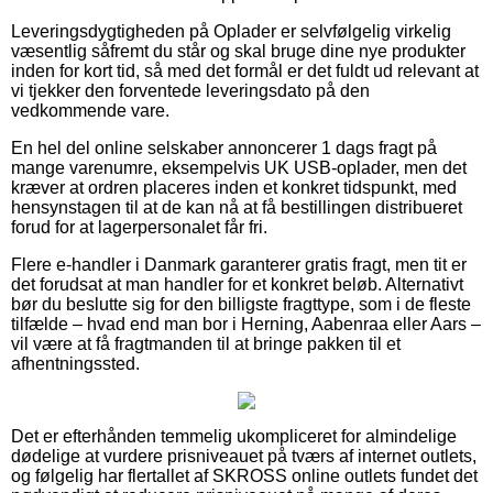
Leveringsdygtigheden på Oplader er selvfølgelig virkelig
væsentlig såfremt du står og skal bruge dine nye produkter
inden for kort tid, så med det formål er det fuldt ud relevant at
vi tjekker den forventede leveringsdato på den
vedkommende vare.
En hel del online selskaber annoncerer 1 dags fragt på
mange varenumre, eksempelvis UK USB-oplader, men det
kræver at ordren placeres inden et konkret tidspunkt, med
hensynstagen til at de kan nå at få bestillingen distribueret
forud for at lagerpersonalet får fri.
Flere e-handler i Danmark garanterer gratis fragt, men tit er
det forudsat at man handler for et konkret beløb. Alternativt
bør du beslutte sig for den billigste fragttype, som i de fleste
tilfælde – hvad end man bor i Herning, Aabenraa eller Aars –
vil være at få fragtmanden til at bringe pakken til et
afhentningssted.
Det er efterhånden temmelig ukompliceret for almindelige
dødelige at vurdere prisniveauet på tværs af internet outlets,
og følgelig har flertallet af SKROSS online outlets fundet det