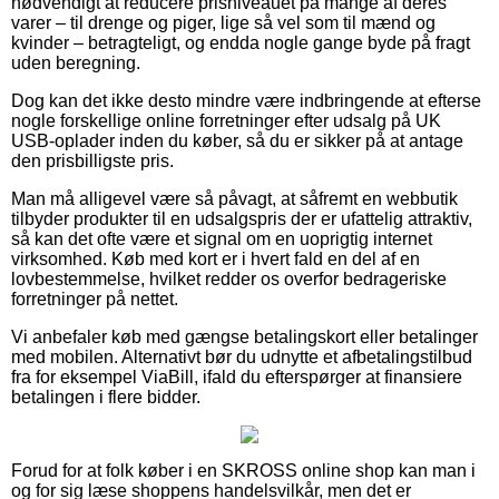
nødvendigt at reducere prisniveauet på mange af deres
varer – til drenge og piger, lige så vel som til mænd og
kvinder – betragteligt, og endda nogle gange byde på fragt
uden beregning.
Dog kan det ikke desto mindre være indbringende at efterse
nogle forskellige online forretninger efter udsalg på UK
USB-oplader inden du køber, så du er sikker på at antage
den prisbilligste pris.
Man må alligevel være så påvagt, at såfremt en webbutik
tilbyder produkter til en udsalgspris der er ufattelig attraktiv,
så kan det ofte være et signal om en uoprigtig internet
virksomhed. Køb med kort er i hvert fald en del af en
lovbestemmelse, hvilket redder os overfor bedrageriske
forretninger på nettet.
Vi anbefaler køb med gængse betalingskort eller betalinger
med mobilen. Alternativt bør du udnytte et afbetalingstilbud
fra for eksempel ViaBill, ifald du efterspørger at finansiere
betalingen i flere bidder.
Forud for at folk køber i en SKROSS online shop kan man i
og for sig læse shoppens handelsvilkår, men det er