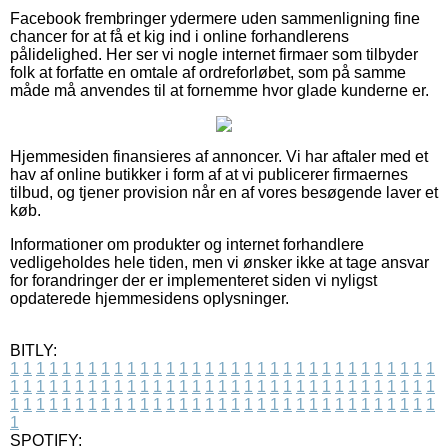
Facebook frembringer ydermere uden sammenligning fine
chancer for at få et kig ind i online forhandlerens
pålidelighed. Her ser vi nogle internet firmaer som tilbyder
folk at forfatte en omtale af ordreforløbet, som på samme
måde må anvendes til at fornemme hvor glade kunderne er.
Hjemmesiden finansieres af annoncer. Vi har aftaler med et
hav af online butikker i form af at vi publicerer firmaernes
tilbud, og tjener provision når en af vores besøgende laver et
køb.
Informationer om produkter og internet forhandlere
vedligeholdes hele tiden, men vi ønsker ikke at tage ansvar
for forandringer der er implementeret siden vi nyligst
opdaterede hjemmesidens oplysninger.
BITLY:
1
1
1
1
1
1
1
1
1
1
1
1
1
1
1
1
1
1
1
1
1
1
1
1
1
1
1
1
1
1
1
1
1
1
1
1
1
1
1
1
1
1
1
1
1
1
1
1
1
1
1
1
1
1
1
1
1
1
1
1
1
1
1
1
1
1
1
1
1
1
1
1
1
1
1
1
1
1
1
1
1
1
1
1
1
1
1
1
1
1
1
1
1
1
1
1
1
1
1
1
SPOTIFY: