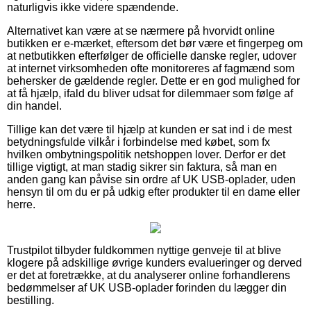
naturligvis ikke videre spændende.
Alternativet kan være at se nærmere på hvorvidt online
butikken er e-mærket, eftersom det bør være et fingerpeg om
at netbutikken efterfølger de officielle danske regler, udover
at internet virksomheden ofte monitoreres af fagmænd som
behersker de gældende regler. Dette er en god mulighed for
at få hjælp, ifald du bliver udsat for dilemmaer som følge af
din handel.
Tillige kan det være til hjælp at kunden er sat ind i de mest
betydningsfulde vilkår i forbindelse med købet, som fx
hvilken ombytningspolitik netshoppen lover. Derfor er det
tillige vigtigt, at man stadig sikrer sin faktura, så man en
anden gang kan påvise sin ordre af UK USB-oplader, uden
hensyn til om du er på udkig efter produkter til en dame eller
herre.
Trustpilot tilbyder fuldkommen nyttige genveje til at blive
klogere på adskillige øvrige kunders evalueringer og derved
er det at foretrække, at du analyserer online forhandlerens
bedømmelser af UK USB-oplader forinden du lægger din
bestilling.