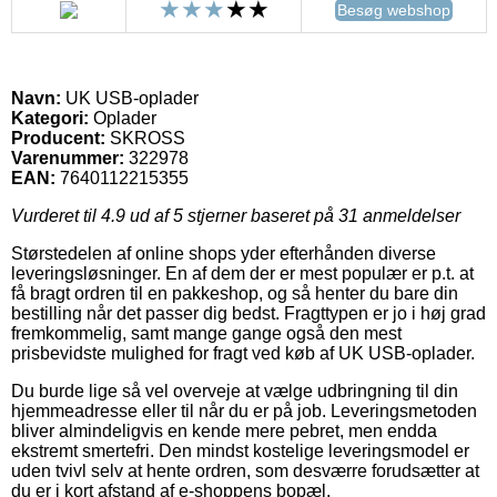
Besøg webshop
Navn:
UK USB-oplader
Kategori:
Oplader
Producent:
SKROSS
Varenummer:
322978
EAN:
7640112215355
Vurderet til
4.9
ud af 5 stjerner baseret på
31
anmeldelser
Størstedelen af online shops yder efterhånden diverse
leveringsløsninger. En af dem der er mest populær er p.t. at
få bragt ordren til en pakkeshop, og så henter du bare din
bestilling når det passer dig bedst. Fragttypen er jo i høj grad
fremkommelig, samt mange gange også den mest
prisbevidste mulighed for fragt ved køb af UK USB-oplader.
Du burde lige så vel overveje at vælge udbringning til din
hjemmeadresse eller til når du er på job. Leveringsmetoden
bliver almindeligvis en kende mere pebret, men endda
ekstremt smertefri. Den mindst kostelige leveringsmodel er
uden tvivl selv at hente ordren, som desværre forudsætter at
du er i kort afstand af e-shoppens bopæl.