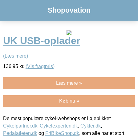
Shopovation
UK USB-oplader
(Læs mere)
136.95
kr.
(Vis fragtpris)
Læs mere »
Køb nu »
De mest populære cykel-webshops er i øjeblikket
Cykelpartner.dk
,
Cykelexperten.dk
,
Cykler.dk
,
Pedalatleten.dk
og
FriBikeShop.dk
, som alle har et stort