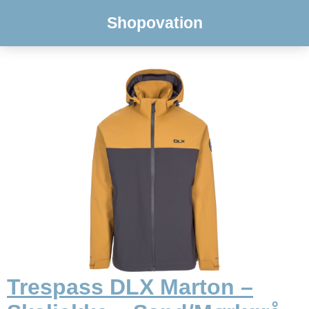
Shopovation
Trespass DLX Marton –