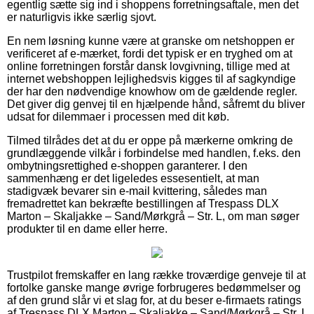
egentlig sætte sig ind i shoppens forretningsaftale, men det
er naturligvis ikke særlig sjovt.
En nem løsning kunne være at granske om netshoppen er
verificeret af e-mærket, fordi det typisk er en tryghed om at
online forretningen forstår dansk lovgivning, tillige med at
internet webshoppen lejlighedsvis kigges til af sagkyndige
der har den nødvendige knowhow om de gældende regler.
Det giver dig genvej til en hjælpende hånd, såfremt du bliver
udsat for dilemmaer i processen med dit køb.
Tilmed tilrådes det at du er oppe på mærkerne omkring de
grundlæggende vilkår i forbindelse med handlen, f.eks. den
ombytningsrettighed e-shoppen garanterer. I den
sammenhæng er det ligeledes essesentielt, at man
stadigvæk bevarer sin e-mail kvittering, således man
fremadrettet kan bekræfte bestillingen af Trespass DLX
Marton – Skaljakke – Sand/Mørkgrå – Str. L, om man søger
produkter til en dame eller herre.
Trustpilot fremskaffer en lang række troværdige genveje til at
fortolke ganske mange øvrige forbrugeres bedømmelser og
af den grund slår vi et slag for, at du beser e-firmaets ratings
af Trespass DLX Marton – Skaljakke – Sand/Mørkgrå – Str. L