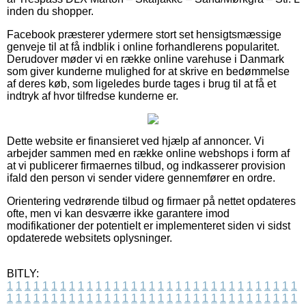
inden du shopper.
Facebook præsterer ydermere stort set hensigtsmæssige
genveje til at få indblik i online forhandlerens popularitet.
Derudover møder vi en række online varehuse i Danmark
som giver kunderne mulighed for at skrive en bedømmelse
af deres køb, som ligeledes burde tages i brug til at få et
indtryk af hvor tilfredse kunderne er.
Dette website er finansieret ved hjælp af annoncer. Vi
arbejder sammen med en række online webshops i form af
at vi publicerer firmaernes tilbud, og indkasserer provision
ifald den person vi sender videre gennemfører en ordre.
Orientering vedrørende tilbud og firmaer på nettet opdateres
ofte, men vi kan desværre ikke garantere imod
modifikationer der potentielt er implementeret siden vi sidst
opdaterede websitets oplysninger.
BITLY:
1
1
1
1
1
1
1
1
1
1
1
1
1
1
1
1
1
1
1
1
1
1
1
1
1
1
1
1
1
1
1
1
1
1
1
1
1
1
1
1
1
1
1
1
1
1
1
1
1
1
1
1
1
1
1
1
1
1
1
1
1
1
1
1
1
1