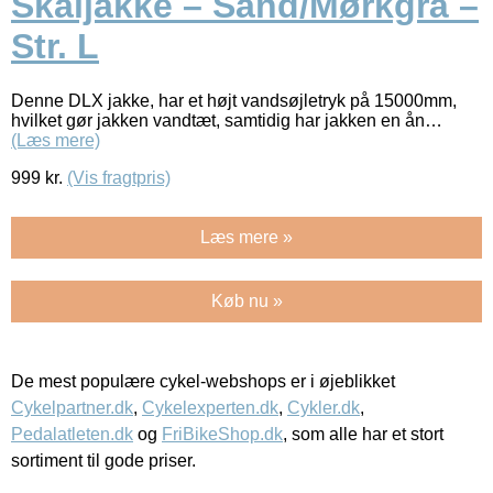
Skaljakke – Sand/Mørkgrå –
Str. L
Denne DLX jakke, har et højt vandsøjletryk på 15000mm,
hvilket gør jakken vandtæt, samtidig har jakken en ån…
(Læs mere)
999
kr.
(Vis fragtpris)
Læs mere »
Køb nu »
De mest populære cykel-webshops er i øjeblikket
Cykelpartner.dk
,
Cykelexperten.dk
,
Cykler.dk
,
Pedalatleten.dk
og
FriBikeShop.dk
, som alle har et stort
sortiment til gode priser.