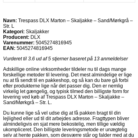
Navn:
Trespass DLX Marton – Skaljakke – Sand/Mørkgrå –
Str. L
Kategori:
Skaljakker
Producent:
DLX
Varenummer:
5045274816945
EAN:
5045274816945
Vurderet til
3.6
ud af 5 stjerner baseret på
13
anmeldelser
Adskillige online virksomheder tildeler nu til dags mange
forskellige metoder til levering. Det mest almindelige er lige
nu at få sendt til en pakkeshop, og så kan du bare gå forbi
efter produkterne lige når det passer dig. Den er nemlig
virkelig let gængelig, og typisk tilmed den billigste form for
levering ved køb af Trespass DLX Marton – Skaljakke –
Sand/Mørkgrå – Str. L.
Du kunne lige så vel udse dig at få pakken bragt til din
lejlighed eller ud til dit arbejdes adresse. Fragttypen bliver
almindeligvis en sjat mere bekostelig, men tillige vældig
ukompliceret. Den billigste leveringsmetode er unægtelig
selv at hente pakken, som desværre står og falder med at du