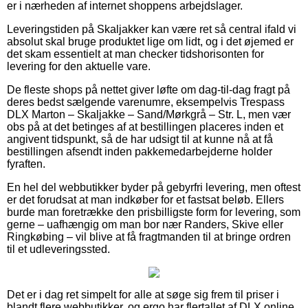
er i nærheden af internet shoppens arbejdslager.
Leveringstiden på Skaljakker kan være ret så central ifald vi
absolut skal bruge produktet lige om lidt, og i det øjemed er
det skam essentielt at man checker tidshorisonten for
levering for den aktuelle vare.
De fleste shops på nettet giver løfte om dag-til-dag fragt på
deres bedst sælgende varenumre, eksempelvis Trespass
DLX Marton – Skaljakke – Sand/Mørkgrå – Str. L, men vær
obs på at det betinges af at bestillingen placeres inden et
angivent tidspunkt, så de har udsigt til at kunne nå at få
bestillingen afsendt inden pakkemedarbejderne holder
fyraften.
En hel del webbutikker byder på gebyrfri levering, men oftest
er det forudsat at man indkøber for et fastsat beløb. Ellers
burde man foretrække den prisbilligste form for levering, som
gerne – uafhængig om man bor nær Randers, Skive eller
Ringkøbing – vil blive at få fragtmanden til at bringe ordren
til et udleveringssted.
Det er i dag ret simpelt for alle at søge sig frem til priser i
blandt flere webbutikker, og ergo har flertallet af DLX online