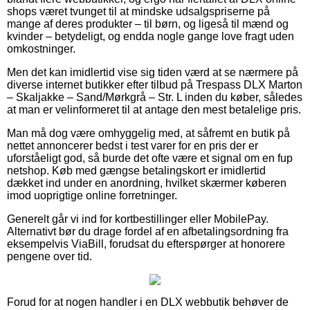
shops været tvunget til at mindske udsalgspriserne på
mange af deres produkter – til børn, og ligeså til mænd og
kvinder – betydeligt, og endda nogle gange love fragt uden
omkostninger.
Men det kan imidlertid vise sig tiden værd at se nærmere på
diverse internet butikker efter tilbud på Trespass DLX Marton
– Skaljakke – Sand/Mørkgrå – Str. L inden du køber, således
at man er velinformeret til at antage den mest betalelige pris.
Man må dog være omhyggelig med, at såfremt en butik på
nettet annoncerer bedst i test varer for en pris der er
uforståeligt god, så burde det ofte være et signal om en fup
netshop. Køb med gængse betalingskort er imidlertid
dækket ind under en anordning, hvilket skærmer køberen
imod uoprigtige online forretninger.
Generelt går vi ind for kortbestillinger eller MobilePay.
Alternativt bør du drage fordel af en afbetalingsordning fra
eksempelvis ViaBill, forudsat du efterspørger at honorere
pengene over tid.
Forud for at nogen handler i en DLX webbutik behøver de