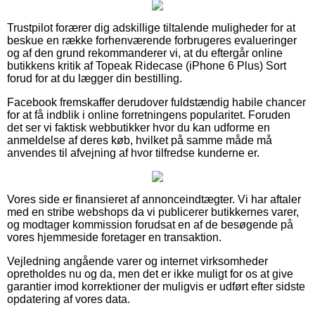
Trustpilot forærer dig adskillige tiltalende muligheder for at
beskue en række forhenværende forbrugeres evalueringer
og af den grund rekommanderer vi, at du eftergår online
butikkens kritik af Topeak Ridecase (iPhone 6 Plus) Sort
forud for at du lægger din bestilling.
Facebook fremskaffer derudover fuldstændig habile chancer
for at få indblik i online forretningens popularitet. Foruden
det ser vi faktisk webbutikker hvor du kan udforme en
anmeldelse af deres køb, hvilket på samme måde må
anvendes til afvejning af hvor tilfredse kunderne er.
Vores side er finansieret af annonceindtægter. Vi har aftaler
med en stribe webshops da vi publicerer butikkernes varer,
og modtager kommission forudsat en af de besøgende på
vores hjemmeside foretager en transaktion.
Vejledning angående varer og internet virksomheder
opretholdes nu og da, men det er ikke muligt for os at give
garantier imod korrektioner der muligvis er udført efter sidste
opdatering af vores data.