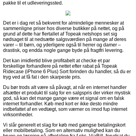
pakke til et udleveringssted.
Det er i dag ret så bekvemt for almindelige mennesker at
sammenligne priser hos diverse butikker på nettet, og på
grund af dette har flertallet af Topeak netshops set sig
nødsaget til at nedsætte salgsværdien på mange af deres
varer – til børn, og yderligere også til herrer og damer –
drastisk, og endda nogle gange byde på fragtfri levering.
Det kan imidlertid blive profitabelt at checke et par
forskellige forhandlere på nettet efter rabat på Topeak
Ridecase (iPhone 6 Plus) Sort forinden du handler, så du er
tryg ved at få fat i den skarpeste pris.
Du bør trods alt være så påvagt, at når en internet handler
afsætter et produkt til salg for en salgspris der virker mystisk
god, så kan det mange gange være et signal om en falsk
internet forhandler. Køb med kort er ikke desto mindre
indbefattet af en vedtægt, som værner os imod fup internet
virksomheder.
Vi slår generelt et slag for køb med gængse betalingskort
eller mobilbetaling. Som en alternativ mulighed kan du
bruge en løsning på afbetaling fra f.eks. ViaBill, forudsat du