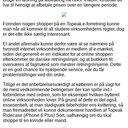
har til hensigt at afbetale prisen over en længere periode.
Forinden nogen shopper på en Topeak e-forretning kunne
man når alt kommer til alt studere virksomhedens regler, dog
er det ofte ikke særlig interessant.
Et andet alternativ kunne derfor være at se nærmere på
hvorvidt internet virksomheden er medlem af e-mærket,
siden det generelt er en indikator for at online shoppen
efterkommer de danske retningslinjer, og at butikken tit
overværes af fagmænd som mestrer retningslinjerne. Dette
er en god chance for hjælpende service, når du får
problemstillinger ved din ordre.
Tillige er det anbefalelsesværdigt at køberen er på vagt for
de mest vedkommende betingelser der kan spille ind i
forbindelse med ordren, som for eksempel hvilken bytteret
online virksomheden lover. På grund af dette er det også
essesentielt, at man stadigvæk bibeholder ens kvittering, så
man fremadrettet vil kunne dokumentere handlen af Topeak
Ridecase (iPhone 6 Plus) Sort, uafhængig om du skal
shoppe til en kvinde eller mand.