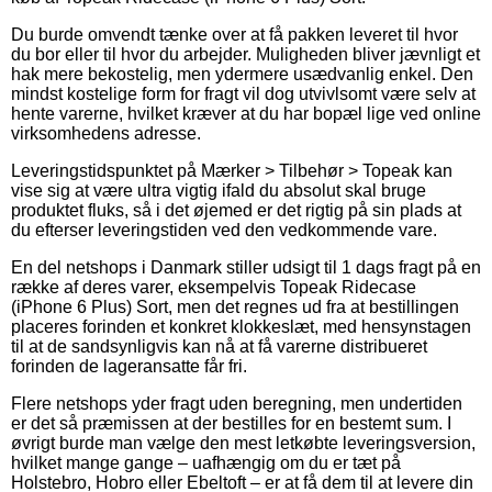
Du burde omvendt tænke over at få pakken leveret til hvor
du bor eller til hvor du arbejder. Muligheden bliver jævnligt et
hak mere bekostelig, men ydermere usædvanlig enkel. Den
mindst kostelige form for fragt vil dog utvivlsomt være selv at
hente varerne, hvilket kræver at du har bopæl lige ved online
virksomhedens adresse.
Leveringstidspunktet på Mærker > Tilbehør > Topeak kan
vise sig at være ultra vigtig ifald du absolut skal bruge
produktet fluks, så i det øjemed er det rigtig på sin plads at
du efterser leveringstiden ved den vedkommende vare.
En del netshops i Danmark stiller udsigt til 1 dags fragt på en
række af deres varer, eksempelvis Topeak Ridecase
(iPhone 6 Plus) Sort, men det regnes ud fra at bestillingen
placeres forinden et konkret klokkeslæt, med hensynstagen
til at de sandsynligvis kan nå at få varerne distribueret
forinden de lageransatte får fri.
Flere netshops yder fragt uden beregning, men undertiden
er det så præmissen at der bestilles for en bestemt sum. I
øvrigt burde man vælge den mest letkøbte leveringsversion,
hvilket mange gange – uafhængig om du er tæt på
Holstebro, Hobro eller Ebeltoft – er at få dem til at levere din