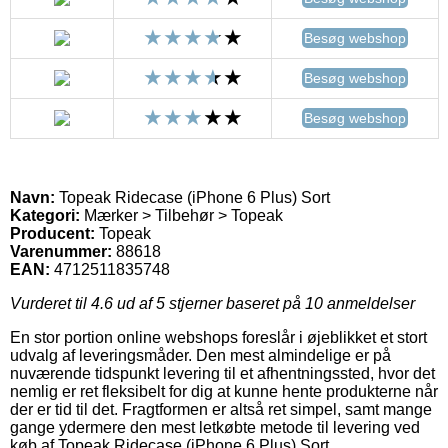
Besøg webshop
Besøg webshop
Besøg webshop
Navn:
Topeak Ridecase (iPhone 6 Plus) Sort
Kategori:
Mærker > Tilbehør > Topeak
Producent:
Topeak
Varenummer:
88618
EAN:
4712511835748
Vurderet til
4.6
ud af 5 stjerner baseret på
10
anmeldelser
En stor portion online webshops foreslår i øjeblikket et stort
udvalg af leveringsmåder. Den mest almindelige er på
nuværende tidspunkt levering til et afhentningssted, hvor det
nemlig er ret fleksibelt for dig at kunne hente produkterne når
der er tid til det. Fragtformen er altså ret simpel, samt mange
gange ydermere den mest letkøbte metode til levering ved
køb af Topeak Ridecase (iPhone 6 Plus) Sort.