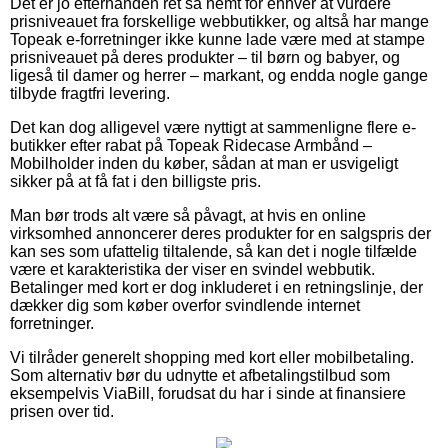
Det er jo efterhånden ret så nemt for enhver at vurdere
prisniveauet fra forskellige webbutikker, og altså har mange
Topeak e-forretninger ikke kunne lade være med at stampe
prisniveauet på deres produkter – til børn og babyer, og
ligeså til damer og herrer – markant, og endda nogle gange
tilbyde fragtfri levering.
Det kan dog alligevel være nyttigt at sammenligne flere e-
butikker efter rabat på Topeak Ridecase Armbånd –
Mobilholder inden du køber, sådan at man er usvigeligt
sikker på at få fat i den billigste pris.
Man bør trods alt være så påvagt, at hvis en online
virksomhed annoncerer deres produkter for en salgspris der
kan ses som ufattelig tiltalende, så kan det i nogle tilfælde
være et karakteristika der viser en svindel webbutik.
Betalinger med kort er dog inkluderet i en retningslinje, der
dækker dig som køber overfor svindlende internet
forretninger.
Vi tilråder generelt shopping med kort eller mobilbetaling.
Som alternativ bør du udnytte et afbetalingstilbud som
eksempelvis ViaBill, forudsat du har i sinde at finansiere
prisen over tid.