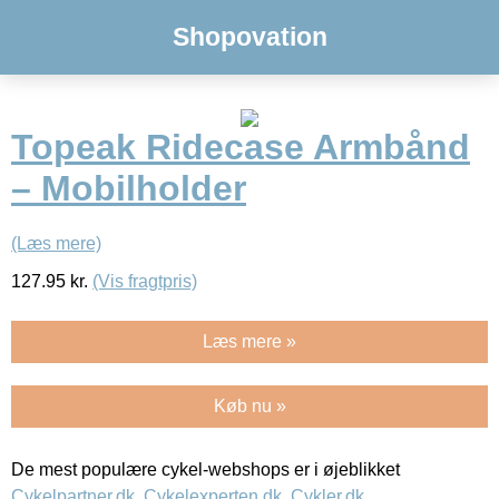
Shopovation
Topeak Ridecase Armbånd
– Mobilholder
(Læs mere)
127.95
kr.
(Vis fragtpris)
Læs mere »
Køb nu »
De mest populære cykel-webshops er i øjeblikket
Cykelpartner.dk
,
Cykelexperten.dk
,
Cykler.dk
,