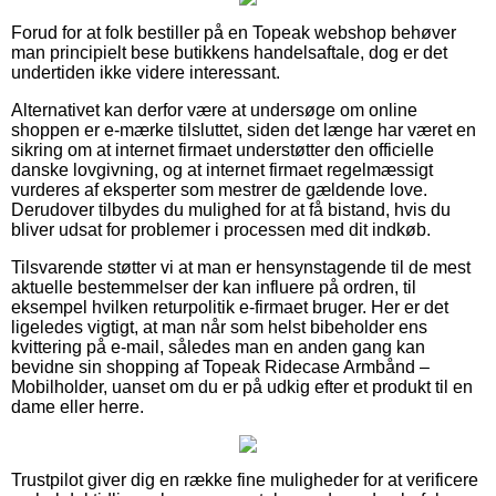
Forud for at folk bestiller på en Topeak webshop behøver
man principielt bese butikkens handelsaftale, dog er det
undertiden ikke videre interessant.
Alternativet kan derfor være at undersøge om online
shoppen er e-mærke tilsluttet, siden det længe har været en
sikring om at internet firmaet understøtter den officielle
danske lovgivning, og at internet firmaet regelmæssigt
vurderes af eksperter som mestrer de gældende love.
Derudover tilbydes du mulighed for at få bistand, hvis du
bliver udsat for problemer i processen med dit indkøb.
Tilsvarende støtter vi at man er hensynstagende til de mest
aktuelle bestemmelser der kan influere på ordren, til
eksempel hvilken returpolitik e-firmaet bruger. Her er det
ligeledes vigtigt, at man når som helst bibeholder ens
kvittering på e-mail, således man en anden gang kan
bevidne sin shopping af Topeak Ridecase Armbånd –
Mobilholder, uanset om du er på udkig efter et produkt til en
dame eller herre.
Trustpilot giver dig en række fine muligheder for at verificere