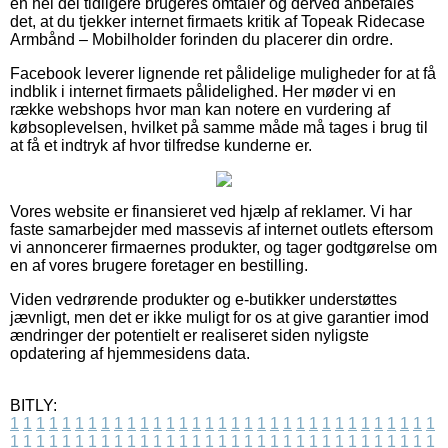
en hel del tidligere brugeres omtaler og derved anbefales
det, at du tjekker internet firmaets kritik af Topeak Ridecase
Armbånd – Mobilholder forinden du placerer din ordre.
Facebook leverer lignende ret pålidelige muligheder for at få
indblik i internet firmaets pålidelighed. Her møder vi en
række webshops hvor man kan notere en vurdering af
købsoplevelsen, hvilket på samme måde må tages i brug til
at få et indtryk af hvor tilfredse kunderne er.
Vores website er finansieret ved hjælp af reklamer. Vi har
faste samarbejder med massevis af internet outlets eftersom
vi annoncerer firmaernes produkter, og tager godtgørelse om
en af vores brugere foretager en bestilling.
Viden vedrørende produkter og e-butikker understøttes
jævnligt, men det er ikke muligt for os at give garantier imod
ændringer der potentielt er realiseret siden nyligste
opdatering af hjemmesidens data.
BITLY:
1
1
1
1
1
1
1
1
1
1
1
1
1
1
1
1
1
1
1
1
1
1
1
1
1
1
1
1
1
1
1
1
1
1
1
1
1
1
1
1
1
1
1
1
1
1
1
1
1
1
1
1
1
1
1
1
1
1
1
1
1
1
1
1
1
1