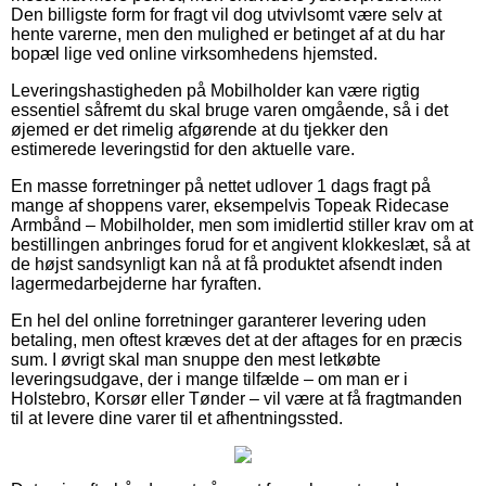
Den billigste form for fragt vil dog utvivlsomt være selv at
hente varerne, men den mulighed er betinget af at du har
bopæl lige ved online virksomhedens hjemsted.
Leveringshastigheden på Mobilholder kan være rigtig
essentiel såfremt du skal bruge varen omgående, så i det
øjemed er det rimelig afgørende at du tjekker den
estimerede leveringstid for den aktuelle vare.
En masse forretninger på nettet udlover 1 dags fragt på
mange af shoppens varer, eksempelvis Topeak Ridecase
Armbånd – Mobilholder, men som imidlertid stiller krav om at
bestillingen anbringes forud for et angivent klokkeslæt, så at
de højst sandsynligt kan nå at få produktet afsendt inden
lagermedarbejderne har fyraften.
En hel del online forretninger garanterer levering uden
betaling, men oftest kræves det at der aftages for en præcis
sum. I øvrigt skal man snuppe den mest letkøbte
leveringsudgave, der i mange tilfælde – om man er i
Holstebro, Korsør eller Tønder – vil være at få fragtmanden
til at levere dine varer til et afhentningssted.