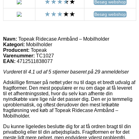
Besøg webshop
Besøg webshop
Navn:
Topeak Ridecase Armbånd – Mobilholder
Kategori:
Mobilholder
Producent:
Topeak
Varenummer:
TC1027
EAN:
4712511838077
Vurderet til
4.1
ud af 5 stjerner baseret på
29
anmeldelser
Adskillige firmaer på nettet yder nu til dags et bredt udvalg af
fragtformer. Den mest populære er nu om dage at få leveret
til et afhentningssted, hvor du selv kan afhente din
nyindkøbte vare lige når det passer dig. Den er jo temmelig
uproblematisk, og oftest derudover den mest letkøbte
fragtløsning ved køb af Topeak Ridecase Armbånd –
Mobilholder.
Du kunne ligeledes beslutte dig for at få ordren bragt til din
privatbolig eller til din arbejdsplads. Fragtformen er for det
meste lidt mere pebret, men endvidere yderst problemfri.