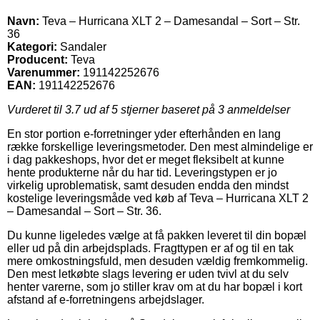
Navn:
Teva – Hurricana XLT 2 – Damesandal – Sort – Str.
36
Kategori:
Sandaler
Producent:
Teva
Varenummer:
191142252676
EAN:
191142252676
Vurderet til
3.7
ud af 5 stjerner baseret på
3
anmeldelser
En stor portion e-forretninger yder efterhånden en lang
række forskellige leveringsmetoder. Den mest almindelige er
i dag pakkeshops, hvor det er meget fleksibelt at kunne
hente produkterne når du har tid. Leveringstypen er jo
virkelig uproblematisk, samt desuden endda den mindst
kostelige leveringsmåde ved køb af Teva – Hurricana XLT 2
– Damesandal – Sort – Str. 36.
Du kunne ligeledes vælge at få pakken leveret til din bopæl
eller ud på din arbejdsplads. Fragttypen er af og til en tak
mere omkostningsfuld, men desuden vældig fremkommelig.
Den mest letkøbte slags levering er uden tvivl at du selv
henter varerne, som jo stiller krav om at du har bopæl i kort
afstand af e-forretningens arbejdslager.