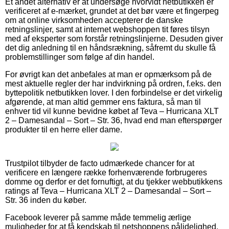
Et andet alternativ er at undersøge hvorvidt netbutikken er
verificeret af e-mærket, grundet at det bør være et fingerpeg
om at online virksomheden accepterer de danske
retningslinjer, samt at internet webshoppen tit føres tilsyn
med af eksperter som forstår retningslinjerne. Desuden giver
det dig anledning til en håndsrækning, såfremt du skulle få
problemstillinger som følge af din handel.
For øvrigt kan det anbefales at man er opmærksom på de
mest aktuelle regler der har indvirkning på ordren, f.eks. den
byttepolitik netbutikken lover. I den forbindelse er det virkelig
afgørende, at man altid gemmer ens faktura, så man til
enhver tid vil kunne bevidne købet af Teva – Hurricana XLT
2 – Damesandal – Sort – Str. 36, hvad end man efterspørger
produkter til en herre eller dame.
Trustpilot tilbyder de facto udmærkede chancer for at
verificere en længere række forhenværende forbrugeres
domme og derfor er det fornuftigt, at du tjekker webbutikkens
ratings af Teva – Hurricana XLT 2 – Damesandal – Sort –
Str. 36 inden du køber.
Facebook leverer på samme måde temmelig ærlige
muligheder for at få kendskab til netshoppens pålidelighed.