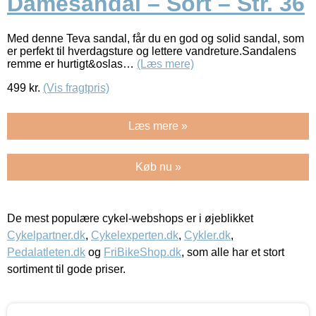
Damesandal – Sort – Str. 36
Med denne Teva sandal, får du en god og solid sandal, som
er perfekt til hverdagsture og lettere vandreture.Sandalens
remme er hurtigt&oslas…
(Læs mere)
499
kr.
(Vis fragtpris)
Læs mere »
Køb nu »
De mest populære cykel-webshops er i øjeblikket
Cykelpartner.dk
,
Cykelexperten.dk
,
Cykler.dk
,
Pedalatleten.dk
og
FriBikeShop.dk
, som alle har et stort
sortiment til gode priser.