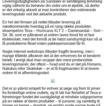
Leveringsdygtigheden på Sandaler er selvfølgelig temmelig
vigtig såfremt du behøver din ordre om et øjeblik, så derfor
er det virkelig aktuelt at man kontrollerer den estimerede
leveringsdato ved det aktuelle produkt.
En hel del firmaer på nettet tilbyder levering på
næstkommende hverdag på en lang række produkter,
eksempelvis Teva – Hurricana XLT 2 – Damesandal – Sort –
Str. 36, som er påkrævet at ordren laves forud for et fast
klokkeslæt, med det formål at de højst sandsynligt kan nå at
få produkterne fikset inden pakkepersonalet får fri.
Nogle internet webshops tilbyder fragtfri levering, men i
mange tilfælde afkræver det at der erhverves for et bestemt
beløb. I øvrigt skal man snuppe den mest prisbevidste
leveringsmanér, der oftest – hvad end du er tæt på Horsens,
Nakskov eller Skælskør – er at få fragtmanden til at levere
ordren til et afhentningssted.
Det er jo yderst simpelt for enhver at søge sig frem til priser
fra forskellige online outlets, og til tak har flertallet af Teva e-
forretninger fundet det uundgåeligt at mindske salgspriserne
på en række af deres produkter – til juniorer, og samtidig til
damer og herrer – drastisk, og endda nogle gange byde på