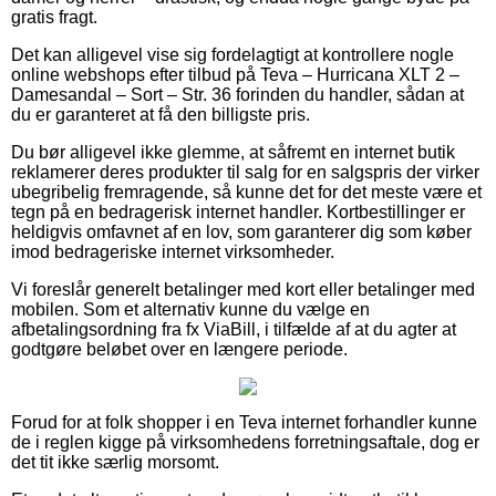
gratis fragt.
Det kan alligevel vise sig fordelagtigt at kontrollere nogle
online webshops efter tilbud på Teva – Hurricana XLT 2 –
Damesandal – Sort – Str. 36 forinden du handler, sådan at
du er garanteret at få den billigste pris.
Du bør alligevel ikke glemme, at såfremt en internet butik
reklamerer deres produkter til salg for en salgspris der virker
ubegribelig fremragende, så kunne det for det meste være et
tegn på en bedragerisk internet handler. Kortbestillinger er
heldigvis omfavnet af en lov, som garanterer dig som køber
imod bedrageriske internet virksomheder.
Vi foreslår generelt betalinger med kort eller betalinger med
mobilen. Som et alternativ kunne du vælge en
afbetalingsordning fra fx ViaBill, i tilfælde af at du agter at
godtgøre beløbet over en længere periode.
Forud for at folk shopper i en Teva internet forhandler kunne
de i reglen kigge på virksomhedens forretningsaftale, dog er
det tit ikke særlig morsomt.