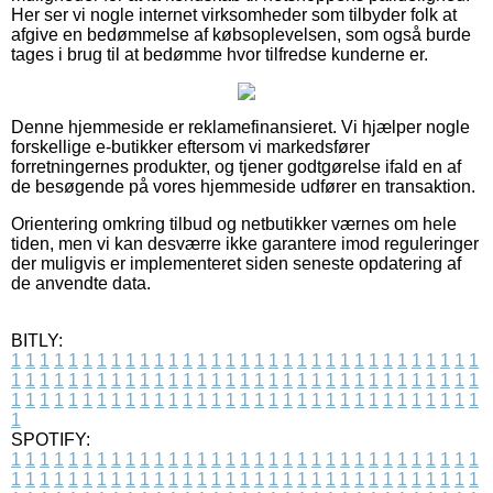
Her ser vi nogle internet virksomheder som tilbyder folk at
afgive en bedømmelse af købsoplevelsen, som også burde
tages i brug til at bedømme hvor tilfredse kunderne er.
Denne hjemmeside er reklamefinansieret. Vi hjælper nogle
forskellige e-butikker eftersom vi markedsfører
forretningernes produkter, og tjener godtgørelse ifald en af
de besøgende på vores hjemmeside udfører en transaktion.
Orientering omkring tilbud og netbutikker værnes om hele
tiden, men vi kan desværre ikke garantere imod reguleringer
der muligvis er implementeret siden seneste opdatering af
de anvendte data.
BITLY:
1
1
1
1
1
1
1
1
1
1
1
1
1
1
1
1
1
1
1
1
1
1
1
1
1
1
1
1
1
1
1
1
1
1
1
1
1
1
1
1
1
1
1
1
1
1
1
1
1
1
1
1
1
1
1
1
1
1
1
1
1
1
1
1
1
1
1
1
1
1
1
1
1
1
1
1
1
1
1
1
1
1
1
1
1
1
1
1
1
1
1
1
1
1
1
1
1
1
1
1
SPOTIFY:
1
1
1
1
1
1
1
1
1
1
1
1
1
1
1
1
1
1
1
1
1
1
1
1
1
1
1
1
1
1
1
1
1
1
1
1
1
1
1
1
1
1
1
1
1
1
1
1
1
1
1
1
1
1
1
1
1
1
1
1
1
1
1
1
1
1