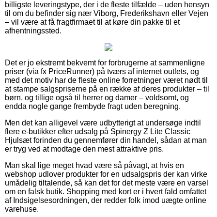
billigste leveringstype, der i de fleste tilfælde – uden hensyn
til om du befinder sig nær Viborg, Frederikshavn eller Vejen
– vil være at få fragtfirmaet til at køre din pakke til et
afhentningssted.
Det er jo ekstremt bekvemt for forbrugerne at sammenligne
priser (via fx PriceRunner) på tværs af internet outlets, og
med det motiv har de fleste online forretninger været nødt til
at stampe salgspriserne på en række af deres produkter – til
børn, og tillige også til herrer og damer – voldsomt, og
endda nogle gange frembyde fragt uden beregning.
Men det kan alligevel være udbytterigt at undersøge indtil
flere e-butikker efter udsalg på Spinergy Z Lite Classic
Hjulsæt forinden du gennemfører din handel, sådan at man
er tryg ved at modtage den mest attraktive pris.
Man skal lige meget hvad være så påvagt, at hvis en
webshop udlover produkter for en udsalgspris der kan virke
umådelig tiltalende, så kan det for det meste være en varsel
om en falsk butik. Shopping med kort er i hvert fald omfattet
af Indsigelsesordningen, der redder folk imod uægte online
varehuse.