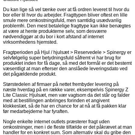
Du kan lige så vel tænke over at få ordren leveret til hvor du
bor eller til hvor du arbejder. Fragttypen bliver oftest en lille
smule mere omkostningsfuld, men samtidig usædvanlig
problemfri. Den mest betalelige fragttype kan ikke benægtes
at være at hente produkterne selv, som desværre
nødvendiggør at du bor i kort afstand af internet
virksomhedens hjemsted.
Fragtperioden på Hjul / hjulsæt > Reservedele > Spinergy er
selvfølgelig super betydningsfuld såfremt vi har brug for
produktet inden for få dage, så med det formål er det bestemt
væsentligt at man efterser den anslåede leveringsdato ved
det pågældende produkt.
Størstedelen af firmaer på nettet frembyder levering på
næste hverdag på en række varer, eksempelvis Spinergy Z
Lite Classic Hjulsæt, men vær vagtsom da det står og falder
med at bestillingen anbringes forinden et angivent
klokkeslæt, så de har en chance for at nå at få pakken klar
før medarbejderne har fyraften.
Nogle enkelte internet outlets præsterer fragt uden
omkostninger, men i de fleste tilfælde er det påkrævet at man
handler for en konkret sum. Som alternativ skal du gribe den