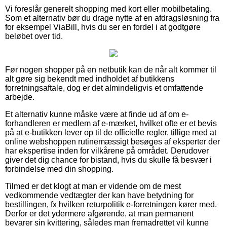
Vi foreslår generelt shopping med kort eller mobilbetaling.
Som et alternativ bør du drage nytte af en afdragsløsning fra
for eksempel ViaBill, hvis du ser en fordel i at godtgøre
beløbet over tid.
Før nogen shopper på en netbutik kan de når alt kommer til
alt gøre sig bekendt med indholdet af butikkens
forretningsaftale, dog er det almindeligvis et omfattende
arbejde.
Et alternativ kunne måske være at finde ud af om e-
forhandleren er medlem af e-mærket, hvilket ofte er et bevis
på at e-butikken lever op til de officielle regler, tillige med at
online webshoppen rutinemæssigt besøges af eksperter der
har ekspertise inden for vilkårene på området. Derudover
giver det dig chance for bistand, hvis du skulle få besvær i
forbindelse med din shopping.
Tilmed er det klogt at man er vidende om de mest
vedkommende vedtægter der kan have betydning for
bestillingen, fx hvilken returpolitik e-forretningen kører med.
Derfor er det ydermere afgørende, at man permanent
bevarer sin kvittering, således man fremadrettet vil kunne