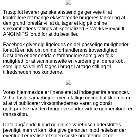
Trustpilot leverer ganske anstændige genveje til at
kontrollere ret mange eksisterende brugeres tanker og af
den grund foreslår vi, at du tager et kig på online
virksomhedens ratings af Specialized S-Works Prevail II
ANGI MIPS forud for at du bestiller.
Facebook giver dig ligeledes en del passelige muligheder
for at få en idé om online forhandlerens troværdighed.
Desuden er der endda e-forhandlere som giver folk
mulighed for at sammensætte en vurdering af deres køb,
som lige så vel må tages i brug til at tage stilling til
tilfredsheden hos kunderne.
Vores hjemmeside er finansieret af indtægter fra annoncer.
Vi har faste samarbejder med utallige online butikker i form
af at vi publicerer virksomhedernes varer, og opnår
godtgørelse når den bruger vi sender videre gennemfører en
transaktion.
Data angående tilbud og online varehuse understøttes
jævnligt, men vi kan ikke give garantier imod rettelser der
eventuelt er realiseret siden sidste opdatering af de