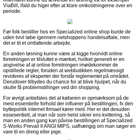
ViaBill, ifald du higer efter at klare omkostningerne over en
periode.
Før folk bestiller hos en Specialized online shop burde de
uden tvivl løbe igennem netshoppens handelsaftale, men
det er tit et omfattende arbejde.
En anden løsning kunne være at kigge hvorvidt online
forretningen er tilsluttet e-mærket, hvilket generelt er en
angivelse af at online forretningen imødekommer de
opstillede regler, foruden at webbutikken regelmæssigt
revideres af eksperter der forstår reglementet på området.
Derudover tilbydes du chance for at blive hjulpet, når du
skulle få problemstillinger ved din shopping.
For øvrigt anbefales det at køberen er opmærksom på de
mest essentielle forhold der influerer på bestillingen, fx den
byttepolitik internet firmaet kører med. Her er det desuden
essesentielt, at man når som helst sikrer ens kvittering, så
man en anden gang kan påvise bestillingen af Specialized
S-Works Prevail II ANGI MIPS, uafhængig om man søger en
vare til en dreng eller pige.