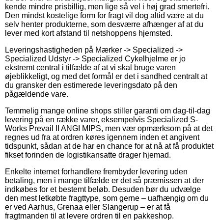
kende mindre prisbillig, men lige så vel i høj grad smertefri.
Den mindst kostelige form for fragt vil dog altid være at du
selv henter produkterne, som desværre afhænger af at du
lever med kort afstand til netshoppens hjemsted.
Leveringshastigheden på Mærker -> Specialized ->
Specialized Udstyr -> Specialized Cykelhjelme er jo
ekstremt central i tilfælde af at vi skal bruge varen
øjeblikkeligt, og med det formål er det i sandhed centralt at
du gransker den estimerede leveringsdato på den
pågældende vare.
Temmelig mange online shops stiller garanti om dag-til-dag
levering på en række varer, eksempelvis Specialized S-
Works Prevail II ANGI MIPS, men vær opmærksom på at det
regnes ud fra at ordren køres igennem inden et angivent
tidspunkt, sådan at de har en chance for at nå at få produktet
fikset forinden de logistikansatte drager hjemad.
Enkelte internet forhandlere frembyder levering uden
betaling, men i mange tilfælde er det så præmissen at der
indkøbes for et bestemt beløb. Desuden bør du udvælge
den mest letkøbte fragttype, som gerne – uafhængig om du
er ved Aarhus, Grenaa eller Slangerup – er at få
fragtmanden til at levere ordren til en pakkeshop.