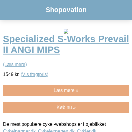
Shopovation
Specialized S-Works Prevail
II ANGI MIPS
(Læs mere)
1549
kr.
(Vis fragtpris)
Læs mere »
Køb nu »
De mest populære cykel-webshops er i øjeblikket
Cykelpartner.dk
,
Cykelexperten.dk
,
Cykler.dk
,