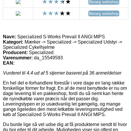
Besøg webshop
Besøg webshop
Navn:
Specialized S-Works Prevail II ANGI MIPS
Kategori:
Mærker -> Specialized -> Specialized Udstyr ->
Specialized Cykelhjelme
Producent:
Specialized
Varenummer:
da_15549593
EAN:
Vurderet til
4.4
ud af 5 stjerner baseret på
36
anmeldelser
En hel del e-forhandlere foreslår i vore dage en lang række
forskellige former for fragt. En af de mest benyttede er nu om
dage levering til en pakkeshop, fordi du så nemt kan hente
de nyindkøbte varer præcis når det passer dig.
Leveringstypen er jo usædvanlig let gængelig, og mange
gange ligeledes den mest letkøbte leveringsmulighed ved
køb af Specialized S-Works Prevail II ANGI MIPS.
Du burde lige så vel udse dig at få produkterne sendt til hvor
du bor eller til dit arbejde. Muligheden viser sig oftest en