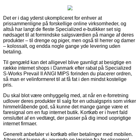
Det er i dag yderst ukompliceret for enhver at
prissammenligne på forskellige online virksomheder, og
altså har langt de fleste Specialized e-butikker set sig
nødsaget til at formindske salgsværdien på mange af deres
produkter – til drenge og piger, men også til herrer og damer
– kolossalt, og endda nogle gange yde levering uden
betaling.
Til gengæld kan det alligevel blive gavnligt at besigtige en
række internet shops i Danmark efter rabat på Specialized
S-Works Prevail II ANGI MIPS forinden du placerer ordren,
så man er velinformeret til at få fat i den mindst kostelige
pris.
Du skal blot være omhyggelig med, at når en e-forretning
udlover deres produkter til salg for en udsalgspris som virker
himmelråbende god, så kunne det mange gange være et
faresignal om en fup internet butik. Kortkøb er i hvert fald
omsluttet af en vedtægt, der passer på dig imod uoprigtige
internet firmaer.
Generelt anbefaler vi kortkøb eller betalinger med mobilen.
Alternativt kunne du anvende en løsning fra for eksempel