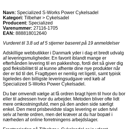
Navn:
Specialized S-Works Power Cykelsadel
Kategori:
Tilbehør > Cykelsadel
Producent:
Specialized
Varenummer:
27116-1705
EAN:
888818012640
Vurderet til
3.8
ud af 5 stjerner baseret på
19
anmeldelser
Adskillige webbutikker i Danmark yder i dag et bredt udvalg
af leveringsmuligheder. En favorit iblandt mange er
efterhånden levering til en pakkeshop, fordi det så giver dig
god fleksibilitet til at kunne afhente dine nye produkter når
der er tid til det. Fragttypen er nemlig ret ligetil, samt typisk
ligeledes den billigste leveringsudgave ved køb af
Specialized S-Works Power Cykelsadel.
Du bør omvendt vælge at få ordren bragt hjem til hvor du bor
eller til adressen hvor du arbejder. Metoden bliver ofte lidt
mere omkostningsfuld, men på den anden side særligt
enkel. Den mest prisbevidste slags levering er uden tvivl
selv at hente ordren, men det kræver at du har bopæl i
nærheden af online forretningens arbejdslager.