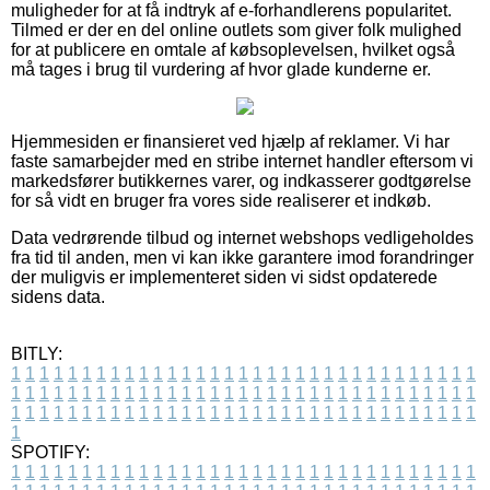
muligheder for at få indtryk af e-forhandlerens popularitet.
Tilmed er der en del online outlets som giver folk mulighed
for at publicere en omtale af købsoplevelsen, hvilket også
må tages i brug til vurdering af hvor glade kunderne er.
Hjemmesiden er finansieret ved hjælp af reklamer. Vi har
faste samarbejder med en stribe internet handler eftersom vi
markedsfører butikkernes varer, og indkasserer godtgørelse
for så vidt en bruger fra vores side realiserer et indkøb.
Data vedrørende tilbud og internet webshops vedligeholdes
fra tid til anden, men vi kan ikke garantere imod forandringer
der muligvis er implementeret siden vi sidst opdaterede
sidens data.
BITLY:
1
1
1
1
1
1
1
1
1
1
1
1
1
1
1
1
1
1
1
1
1
1
1
1
1
1
1
1
1
1
1
1
1
1
1
1
1
1
1
1
1
1
1
1
1
1
1
1
1
1
1
1
1
1
1
1
1
1
1
1
1
1
1
1
1
1
1
1
1
1
1
1
1
1
1
1
1
1
1
1
1
1
1
1
1
1
1
1
1
1
1
1
1
1
1
1
1
1
1
1
SPOTIFY:
1
1
1
1
1
1
1
1
1
1
1
1
1
1
1
1
1
1
1
1
1
1
1
1
1
1
1
1
1
1
1
1
1