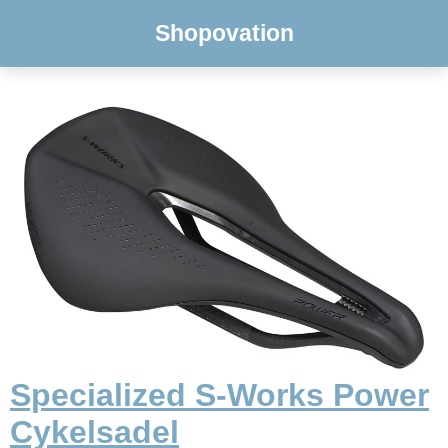
Shopovation
Specialized S-Works Power
Cykelsadel