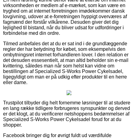
virksomheden er medlem af e-mærket, som kan være en
tryghed om at internet forretningen imødekommer dansk
lovgivning, udover at e-forretningen hyppigt overværes af
fagmænd der forstår vilkårene. Desuden giver det dig
lejlighed til bistand, når du bliver udsat for udfordringer i
forbindelse med din ordre.
Tilmed anbefales det at du er sat ind i de grundlæggende
regler der har betydning for købet, som eksempelvis den
ombytningsret internet forhandleren lover. I den relation er
det desuden essesentielt, at man altid beholder sin e-mail
kvittering, således man når som helst kan vidne om
bestillingen af Specialized S-Works Power Cykelsadel,
ligegyldigt om man er på udkig efter produkter til en herre
eller dame.
Trustpilot tilbyder dig helt fornemme løsninger til at studere
en lang række tidligere forbrugeres synspunkter og derved
er det klogt, at du verificerer netshoppens bedømmelser af
Specialized S-Works Power Cykelsadel forud for at du
shopper.
Facebook bringer dig for øvrigt fuldt ud værdifulde