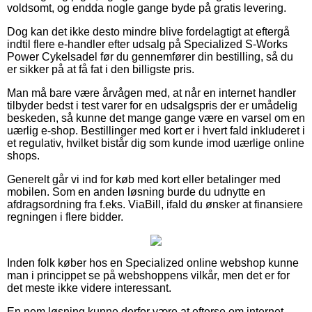
voldsomt, og endda nogle gange byde på gratis levering.
Dog kan det ikke desto mindre blive fordelagtigt at eftergå
indtil flere e-handler efter udsalg på Specialized S-Works
Power Cykelsadel før du gennemfører din bestilling, så du
er sikker på at få fat i den billigste pris.
Man må bare være årvågen med, at når en internet handler
tilbyder bedst i test varer for en udsalgspris der er umådelig
beskeden, så kunne det mange gange være en varsel om en
uærlig e-shop. Bestillinger med kort er i hvert fald inkluderet i
et regulativ, hvilket bistår dig som kunde imod uærlige online
shops.
Generelt går vi ind for køb med kort eller betalinger med
mobilen. Som en anden løsning burde du udnytte en
afdragsordning fra f.eks. ViaBill, ifald du ønsker at finansiere
regningen i flere bidder.
Inden folk køber hos en Specialized online webshop kunne
man i princippet se på webshoppens vilkår, men det er for
det meste ikke videre interessant.
En nem løsning kunne derfor være at efterse om internet