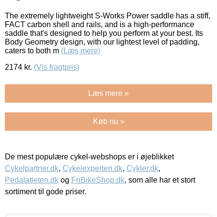
The extremely lightweight S-Works Power saddle has a stiff,
FACT carbon shell and rails, and is a high-performance
saddle that's designed to help you perform at your best. Its
Body Geometry design, with our lightest level of padding,
caters to both m
(Læs mere)
2174
kr.
(Vis fragtpris)
Læs mere »
Køb nu »
De mest populære cykel-webshops er i øjeblikket
Cykelpartner.dk
,
Cykelexperten.dk
,
Cykler.dk
,
Pedalatleten.dk
og
FriBikeShop.dk
, som alle har et stort
sortiment til gode priser.