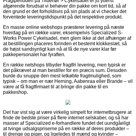
Fragtperioden på Tilbehør > Cykelsadel er jo yderst
afgørende forudsat vi behøver din pakke om kort tid, så af
den grund er det forholdsvis på sin plads at vi checker det
forventede leveringstidspunkt på det respektive produkt.
En masse online webshops præsterer levering på næste
hverdag på en række varer, eksempelvis Specialized S-
Works Power Cykelsadel, men glem ikke at det afhænger af
at bestillingen placeres forinden et bestemt klokkeslæt, så
de højst sandsynligt kan nå at få de nye varer klar før
pakkepersonalet har fyraften.
En række netshops tilbyder fragtfri levering, men typisk er
det påkrævet at man bestiller for en præcis sum. Desuden
burde du snuppe den mest letkøbte fragtmulighed, som
typisk – om man er nær Herning, Aabenraa eller Brande – vil
være at få fragtfirmaet til at bringe din pakke til en
pakkeshop.
Det har vist sig at være virkelig simpelt for internetbrugere at
finde de bedste priser på flere internet selskaber, og så har
masser af Specialized e-forhandlere fundet det uundgåeligt
at tvinge udsalgspriserne på en række af deres produkter –
til drenge og piger, og ligeledes til mænd og kvinder –