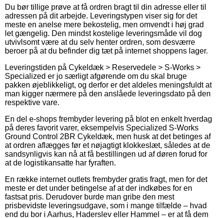
Du bør tillige prøve at få ordren bragt til din adresse eller til
adressen på dit arbejde. Leveringstypen viser sig for det
meste en anelse mere bekostelig, men omvendt i høj grad
let gængelig. Den mindst kostelige leveringsmåde vil dog
utvivlsomt være at du selv henter ordren, som desværre
beroer på at du befinder dig tæt på internet shoppens lager.
Leveringstiden på Cykeldæk > Reservedele > S-Works >
Specialized er jo særligt afgørende om du skal bruge
pakken øjeblikkeligt, og derfor er det aldeles meningsfuldt at
man kigger nærmere på den anslåede leveringsdato på den
respektive vare.
En del e-shops frembyder levering på blot en enkelt hverdag
på deres favorit varer, eksempelvis Specialized S-Works
Ground Control 2BR Cykeldæk, men husk at det betinges af
at ordren aflægges før et nøjagtigt klokkeslæt, således at de
sandsynligvis kan nå at få bestillingen ud af døren forud for
at de logistikansatte har fyraften.
En række internet outlets frembyder gratis fragt, men for det
meste er det under betingelse af at der indkøbes for en
fastsat pris. Derudover burde man gribe den mest
prisbevidste leveringsudgave, som i mange tilfælde – hvad
end du bor i Aarhus, Haderslev eller Hammel – er at få dem