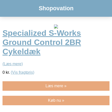
Shopovation
Specialized S-Works
Ground Control 2BR
Cykeldæk
(Læs mere)
0
kr.
(Vis fragtpris)
Læs mere »
Køb nu »