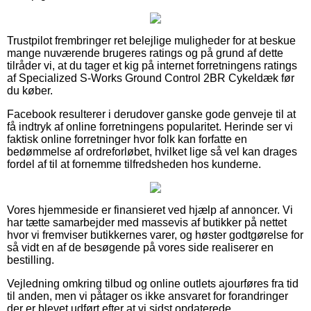
Trustpilot frembringer ret belejlige muligheder for at beskue
mange nuværende brugeres ratings og på grund af dette
tilråder vi, at du tager et kig på internet forretningens ratings
af Specialized S-Works Ground Control 2BR Cykeldæk før
du køber.
Facebook resulterer i derudover ganske gode genveje til at
få indtryk af online forretningens popularitet. Herinde ser vi
faktisk online forretninger hvor folk kan forfatte en
bedømmelse af ordreforløbet, hvilket lige så vel kan drages
fordel af til at fornemme tilfredsheden hos kunderne.
Vores hjemmeside er finansieret ved hjælp af annoncer. Vi
har tætte samarbejder med massevis af butikker på nettet
hvor vi fremviser butikkernes varer, og høster godtgørelse for
så vidt en af de besøgende på vores side realiserer en
bestilling.
Vejledning omkring tilbud og online outlets ajourføres fra tid
til anden, men vi påtager os ikke ansvaret for forandringer
der er blevet udført efter at vi sidst opdaterede