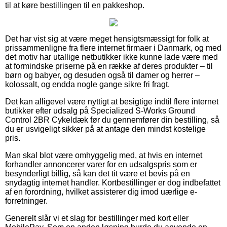
til at køre bestillingen til en pakkeshop.
Det har vist sig at være meget hensigtsmæssigt for folk at
prissammenligne fra flere internet firmaer i Danmark, og med
det motiv har utallige netbutikker ikke kunne lade være med
at formindske priserne på en række af deres produkter – til
børn og babyer, og desuden også til damer og herrer –
kolossalt, og endda nogle gange sikre fri fragt.
Det kan alligevel være nyttigt at besigtige indtil flere internet
butikker efter udsalg på Specialized S-Works Ground
Control 2BR Cykeldæk før du gennemfører din bestilling, så
du er usvigeligt sikker på at antage den mindst kostelige
pris.
Man skal blot være omhyggelig med, at hvis en internet
forhandler annoncerer varer for en udsalgspris som er
besynderligt billig, så kan det tit være et bevis på en
snydagtig internet handler. Kortbestillinger er dog indbefattet
af en forordning, hvilket assisterer dig imod uærlige e-
forretninger.
Generelt slår vi et slag for bestillinger med kort eller