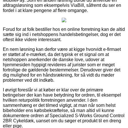
MobilePay. Som en anden løsning burde du anvende en
afdragsløsning som eksempelvis ViaBill, såfremt du ser en
fordel i at klare pengene af flere omgange.
Forud for at folk bestiller hos en online forretning kan de altid
sætte sig ind i netshoppens handelsbetingelser, dog er det
oftest ikke videre interessant.
En nem løsning kan derfor være at kigge hvorvidt e-firmaet
er støttet af e-mærket, da det typisk er et signal om at
netshoppen anerkender de danske love, udover at
hjemmesiden hyppigt revideres af jurister som er meget
fortrolige de gældende bestemmelser. Derudover giver det
dig mulighed for en håndsrækning, for så vidt du møder
problemer ved dit indkøb.
I øvrigt foreslår vi at køber er klar over de primære
betingelser der kan have betydning for ordren, til eksempel
hvilken returpolitik forretningen anvender. I den
sammenhæng er det tilmed vigtigt, at man når som helst
bibeholder ens købsbekræftelse, så man altid vil kunne
dokumentere ordren af Specialized S-Works Ground Control
2BR Cykeldæk, uanset om du søger et produkt til en dreng
eller pige.