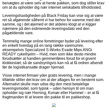
benægtes at være selv at hente pakken, som dog stiller krav
om at du opholder dig nær internet selskabets tilholdssted.
Leveringshastigheden på Black Friday kan vise sig at være
ret så afgørende såfremt vi har behov for varerne med det
samme, og i det øjemed er det aldeles klogt at vi kigger
nærmere på den estimerede leveringsdato ved den
pågældende vare.
Temmelig mange online forretninger byder på levering efter
en enkelt hverdag på en lang række varenumre,
eksempelvis Specialized S-Works Evade Mips ANGi
READY cykelhjelm – Hvid, men som ikke desto mindre
forudsætter at handlen gemmenføres forud for et givent
klokkeslæt, så de sandsynligvis kan nå at få ordren afsendt
før de logistikansatte drager hjemad.
Visse internet firmaer yder gratis levering, men i mange
tilfælde stiller det krav om at der aftages for en bestemt sum.
Alternativt skulle man udse dig den mest betalelige
leveringsmodel, som typisk – uden hensyn til om man
opholder sig nær Herning, Korsør eller Hammel – er at få
fragtmanden til at levere din pakke til en pakkeshop.