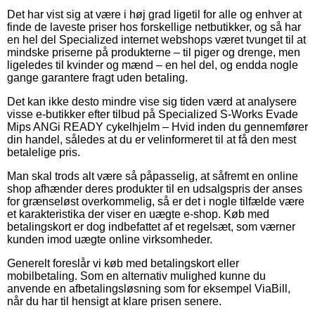
Det har vist sig at være i høj grad ligetil for alle og enhver at
finde de laveste priser hos forskellige netbutikker, og så har
en hel del Specialized internet webshops været tvunget til at
mindske priserne på produkterne – til piger og drenge, men
ligeledes til kvinder og mænd – en hel del, og endda nogle
gange garantere fragt uden betaling.
Det kan ikke desto mindre vise sig tiden værd at analysere
visse e-butikker efter tilbud på Specialized S-Works Evade
Mips ANGi READY cykelhjelm – Hvid inden du gennemfører
din handel, således at du er velinformeret til at få den mest
betalelige pris.
Man skal trods alt være så påpasselig, at såfremt en online
shop afhænder deres produkter til en udsalgspris der anses
for grænseløst overkommelig, så er det i nogle tilfælde være
et karakteristika der viser en uægte e-shop. Køb med
betalingskort er dog indbefattet af et regelsæt, som værner
kunden imod uægte online virksomheder.
Generelt foreslår vi køb med betalingskort eller
mobilbetaling. Som en alternativ mulighed kunne du
anvende en afbetalingsløsning som for eksempel ViaBill,
når du har til hensigt at klare prisen senere.