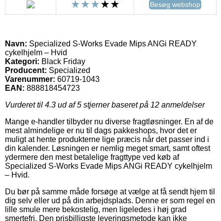
Besøg webshop
Navn:
Specialized S-Works Evade Mips ANGi READY
cykelhjelm – Hvid
Kategori:
Black Friday
Producent:
Specialized
Varenummer:
60719-1043
EAN:
888818454723
Vurderet til
4.3
ud af 5 stjerner baseret på
12
anmeldelser
Mange e-handler tilbyder nu diverse fragtløsninger. En af de
mest almindelige er nu til dags pakkeshops, hvor det er
muligt at hente produkterne lige præcis når det passer ind i
din kalender. Løsningen er nemlig meget smart, samt oftest
ydermere den mest betalelige fragttype ved køb af
Specialized S-Works Evade Mips ANGi READY cykelhjelm
– Hvid.
Du bør på samme måde forsøge at vælge at få sendt hjem til
dig selv eller ud på din arbejdsplads. Denne er som regel en
lille smule mere bekostelig, men ligeledes i høj grad
smertefri. Den prisbilligste leveringsmetode kan ikke