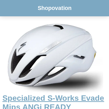
Shopovation
Specialized S-Works Evade
Mips ANGi READY