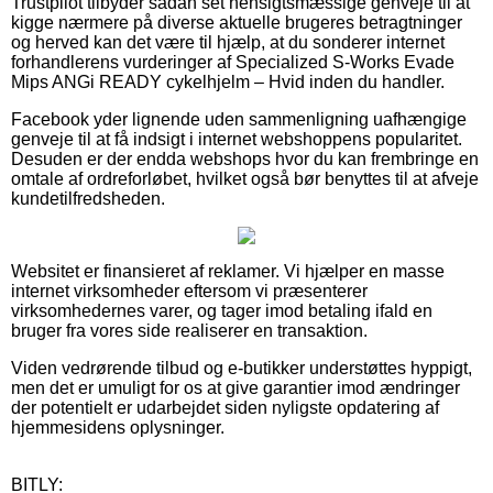
Trustpilot tilbyder sådan set hensigtsmæssige genveje til at
kigge nærmere på diverse aktuelle brugeres betragtninger
og herved kan det være til hjælp, at du sonderer internet
forhandlerens vurderinger af Specialized S-Works Evade
Mips ANGi READY cykelhjelm – Hvid inden du handler.
Facebook yder lignende uden sammenligning uafhængige
genveje til at få indsigt i internet webshoppens popularitet.
Desuden er der endda webshops hvor du kan frembringe en
omtale af ordreforløbet, hvilket også bør benyttes til at afveje
kundetilfredsheden.
Websitet er finansieret af reklamer. Vi hjælper en masse
internet virksomheder eftersom vi præsenterer
virksomhedernes varer, og tager imod betaling ifald en
bruger fra vores side realiserer en transaktion.
Viden vedrørende tilbud og e-butikker understøttes hyppigt,
men det er umuligt for os at give garantier imod ændringer
der potentielt er udarbejdet siden nyligste opdatering af
hjemmesidens oplysninger.
BITLY: