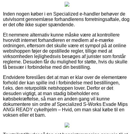
Inden nogen køber i en Specialized e-handler behøver de
utvivlsomt gennemlæse forhandlerens forretningsaftale, dog
er det ofte ikke super spændende.
Et nemmere alternativ kunne måske være at kontrollere
hvorvidt internet forhandleren er medlem af e-mærke
ordningen, eftersom det skulle være et sympol på at online
webshoppen føjer de opstillede regler, tillige med at
virksomheden lejlighedsvis besøges af jurister som forstår
reglerne. Desuden får du mulighed for støtte, hvis du skulle
få besvær i forbindelse med din bestilling.
Endvidere foreslåes det at man er klar over de elementære
forhold der kan spille ind i forbindelse med bestillingen,
f.eks. den returpolitik netshoppen lover. Derfor er det
desuden vigtigt, at man stadig bibeholder ens
købsbekræftelse, så man en anden gang vil kunne
dokumentere sin ordre af Specialized S-Works Evade Mips
ANGi READY cykelhjelm – Hvid, om man skal købe til en
voksen eller et barn.