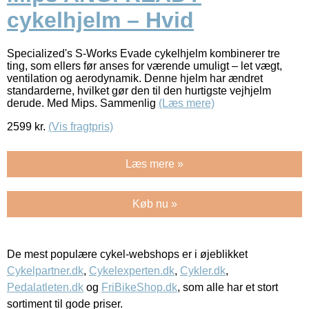
cykelhjelm – Hvid
Specialized's S-Works Evade cykelhjelm kombinerer tre
ting, som ellers før anses for værende umuligt – let vægt,
ventilation og aerodynamik. Denne hjelm har ændret
standarderne, hvilket gør den til den hurtigste vejhjelm
derude. Med Mips. Sammenlig
(Læs mere)
2599
kr.
(Vis fragtpris)
Læs mere »
Køb nu »
De mest populære cykel-webshops er i øjeblikket
Cykelpartner.dk
,
Cykelexperten.dk
,
Cykler.dk
,
Pedalatleten.dk
og
FriBikeShop.dk
, som alle har et stort
sortiment til gode priser.