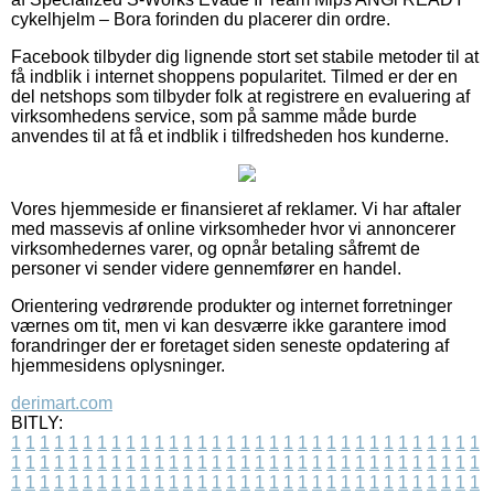
cykelhjelm – Bora forinden du placerer din ordre.
Facebook tilbyder dig lignende stort set stabile metoder til at
få indblik i internet shoppens popularitet. Tilmed er der en
del netshops som tilbyder folk at registrere en evaluering af
virksomhedens service, som på samme måde burde
anvendes til at få et indblik i tilfredsheden hos kunderne.
Vores hjemmeside er finansieret af reklamer. Vi har aftaler
med massevis af online virksomheder hvor vi annoncerer
virksomhedernes varer, og opnår betaling såfremt de
personer vi sender videre gennemfører en handel.
Orientering vedrørende produkter og internet forretninger
værnes om tit, men vi kan desværre ikke garantere imod
forandringer der er foretaget siden seneste opdatering af
hjemmesidens oplysninger.
derimart.com
BITLY:
1
1
1
1
1
1
1
1
1
1
1
1
1
1
1
1
1
1
1
1
1
1
1
1
1
1
1
1
1
1
1
1
1
1
1
1
1
1
1
1
1
1
1
1
1
1
1
1
1
1
1
1
1
1
1
1
1
1
1
1
1
1
1
1
1
1
1
1
1
1
1
1
1
1
1
1
1
1
1
1
1
1
1
1
1
1
1
1
1
1
1
1
1
1
1
1
1
1
1