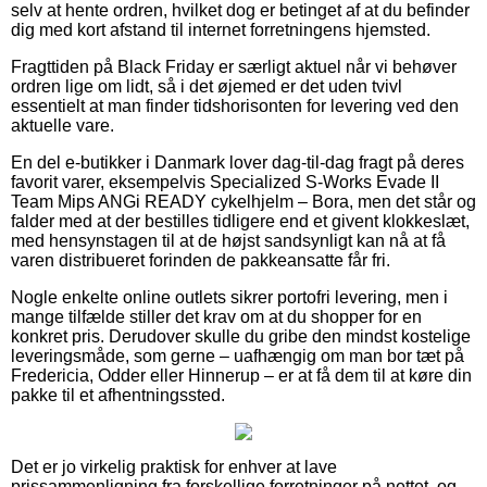
selv at hente ordren, hvilket dog er betinget af at du befinder
dig med kort afstand til internet forretningens hjemsted.
Fragttiden på Black Friday er særligt aktuel når vi behøver
ordren lige om lidt, så i det øjemed er det uden tvivl
essentielt at man finder tidshorisonten for levering ved den
aktuelle vare.
En del e-butikker i Danmark lover dag-til-dag fragt på deres
favorit varer, eksempelvis Specialized S-Works Evade II
Team Mips ANGi READY cykelhjelm – Bora, men det står og
falder med at der bestilles tidligere end et givent klokkeslæt,
med hensynstagen til at de højst sandsynligt kan nå at få
varen distribueret forinden de pakkeansatte får fri.
Nogle enkelte online outlets sikrer portofri levering, men i
mange tilfælde stiller det krav om at du shopper for en
konkret pris. Derudover skulle du gribe den mindst kostelige
leveringsmåde, som gerne – uafhængig om man bor tæt på
Fredericia, Odder eller Hinnerup – er at få dem til at køre din
pakke til et afhentningssted.
Det er jo virkelig praktisk for enhver at lave
prissammenligning fra forskellige forretninger på nettet, og