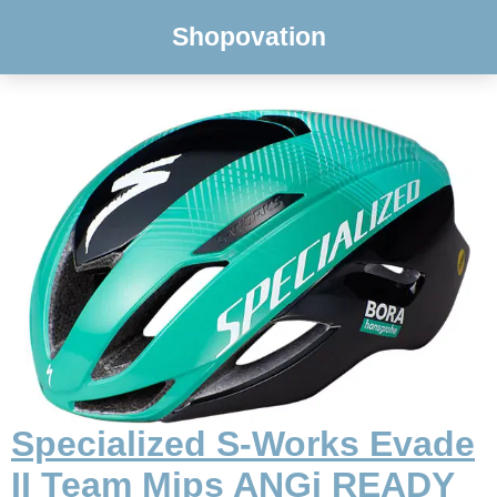
Shopovation
Specialized S-Works Evade
II Team Mips ANGi READY