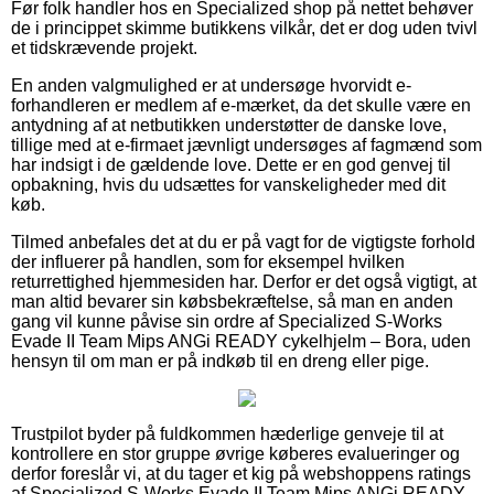
Før folk handler hos en Specialized shop på nettet behøver
de i princippet skimme butikkens vilkår, det er dog uden tvivl
et tidskrævende projekt.
En anden valgmulighed er at undersøge hvorvidt e-
forhandleren er medlem af e-mærket, da det skulle være en
antydning af at netbutikken understøtter de danske love,
tillige med at e-firmaet jævnligt undersøges af fagmænd som
har indsigt i de gældende love. Dette er en god genvej til
opbakning, hvis du udsættes for vanskeligheder med dit
køb.
Tilmed anbefales det at du er på vagt for de vigtigste forhold
der influerer på handlen, som for eksempel hvilken
returrettighed hjemmesiden har. Derfor er det også vigtigt, at
man altid bevarer sin købsbekræftelse, så man en anden
gang vil kunne påvise sin ordre af Specialized S-Works
Evade II Team Mips ANGi READY cykelhjelm – Bora, uden
hensyn til om man er på indkøb til en dreng eller pige.
Trustpilot byder på fuldkommen hæderlige genveje til at
kontrollere en stor gruppe øvrige køberes evalueringer og
derfor foreslår vi, at du tager et kig på webshoppens ratings
af Specialized S-Works Evade II Team Mips ANGi READY