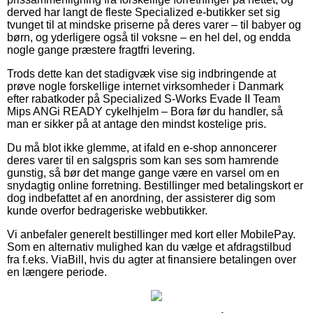
derved har langt de fleste Specialized e-butikker set sig
tvunget til at mindske priserne på deres varer – til babyer og
børn, og yderligere også til voksne – en hel del, og endda
nogle gange præstere fragtfri levering.
Trods dette kan det stadigvæk vise sig indbringende at
prøve nogle forskellige internet virksomheder i Danmark
efter rabatkoder på Specialized S-Works Evade II Team
Mips ANGi READY cykelhjelm – Bora før du handler, så
man er sikker på at antage den mindst kostelige pris.
Du må blot ikke glemme, at ifald en e-shop annoncerer
deres varer til en salgspris som kan ses som hamrende
gunstig, så bør det mange gange være en varsel om en
snydagtig online forretning. Bestillinger med betalingskort er
dog indbefattet af en anordning, der assisterer dig som
kunde overfor bedrageriske webbutikker.
Vi anbefaler generelt bestillinger med kort eller MobilePay.
Som en alternativ mulighed kan du vælge et afdragstilbud
fra f.eks. ViaBill, hvis du agter at finansiere betalingen over
en længere periode.