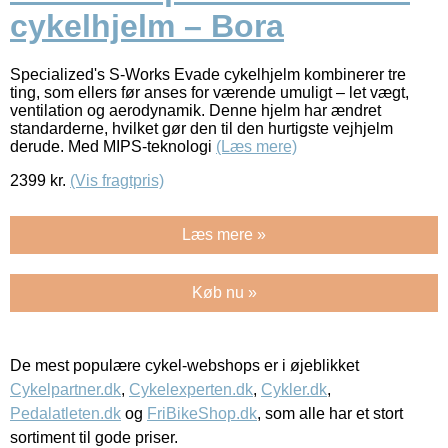
cykelhjelm – Bora
Specialized's S-Works Evade cykelhjelm kombinerer tre
ting, som ellers før anses for værende umuligt – let vægt,
ventilation og aerodynamik. Denne hjelm har ændret
standarderne, hvilket gør den til den hurtigste vejhjelm
derude. Med MIPS-teknologi
(Læs mere)
2399
kr.
(Vis fragtpris)
Læs mere »
Køb nu »
De mest populære cykel-webshops er i øjeblikket
Cykelpartner.dk
,
Cykelexperten.dk
,
Cykler.dk
,
Pedalatleten.dk
og
FriBikeShop.dk
, som alle har et stort
sortiment til gode priser.