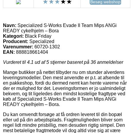
Besøg webshop
Navn:
Specialized S-Works Evade II Team Mips ANGi
READY cykelhjelm – Bora
Kategori:
Black Friday
Producent:
Specialized
Varenummer:
60720-1302
EAN:
888818661404
Vurderet til
4.1
ud af 5 stjerner baseret på
36
anmeldelser
Mange butikker på nettet tilbyder nu om stunder alverdens
leveringsmodeller. Den mest anvendte er p.t. at afsende til
en pakkeshop, fordi du dermed nemt kan hente varerne når
der er mulighed for det. Leveringsformen er jo ualmindeligt
bekvem, og tit ligeledes den mindst kostelige fragttype ved
køb af Specialized S-Works Evade II Team Mips ANGi
READY cykelhjelm – Bora.
Du kan omvendt forsøge at få ordren leveret til din bopæl
eller ud på din arbejdsplads. Fragtmuligheden bliver som
regel lidt mindre prisbillig, men desuden rigtig simpel. Den
mest betalelige fragtmetode vil dog altid vise sig at være