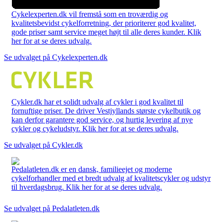
Cykelexperten.dk vil fremstå som en troværdig og
kvalitetsbevidst cykelforretning, der prioriterer god kvalitet,
gode priser samt service meget højt til alle deres kunder. Klik
her for at se deres udvalg.
Se udvalget på Cykelexperten.dk
Cykler.dk har et solidt udvalg af cykler i god kvalitet til
fornuftige priser. De driver Vestjyllands største cykelbutik og
kan derfor garantere god service, og hurtig levering af nye
cykler og cykeludstyr. Klik her for at se deres udvalg.
Se udvalget på Cykler.dk
Pedalatleten.dk er en dansk, familieejet og moderne
cykelforhandler med et bredt udvalg af kvalitetscykler og udstyr
til hverdagsbrug. Klik her for at se deres udvalg.
Se udvalget på Pedalatleten.dk