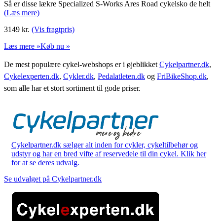
Så er disse lækre Specialized S-Works Ares Road cykelsko de helt
(Læs mere)
3149
kr.
(Vis fragtpris)
Læs mere »
Køb nu »
De mest populære cykel-webshops er i øjeblikket
Cykelpartner.dk
,
Cykelexperten.dk
,
Cykler.dk
,
Pedalatleten.dk
og
FriBikeShop.dk
,
som alle har et stort sortiment til gode priser.
Cykelpartner.dk sælger alt inden for cykler, cykeltilbehør og
udstyr og har en bred vifte af reservedele til din cykel. Klik her
for at se deres udvalg.
Se udvalget på Cykelpartner.dk