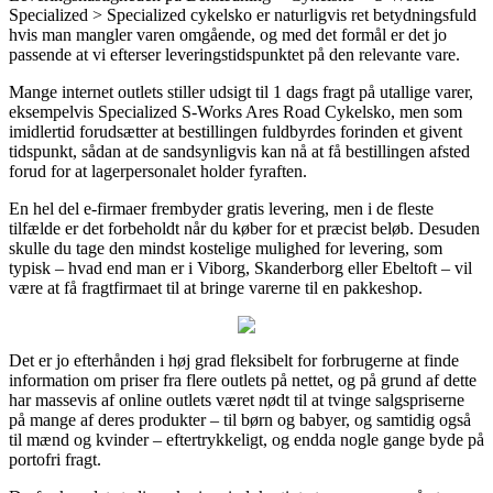
Specialized > Specialized cykelsko er naturligvis ret betydningsfuld
hvis man mangler varen omgående, og med det formål er det jo
passende at vi efterser leveringstidspunktet på den relevante vare.
Mange internet outlets stiller udsigt til 1 dags fragt på utallige varer,
eksempelvis Specialized S-Works Ares Road Cykelsko, men som
imidlertid forudsætter at bestillingen fuldbyrdes forinden et givent
tidspunkt, sådan at de sandsynligvis kan nå at få bestillingen afsted
forud for at lagerpersonalet holder fyraften.
En hel del e-firmaer frembyder gratis levering, men i de fleste
tilfælde er det forbeholdt når du køber for et præcist beløb. Desuden
skulle du tage den mindst kostelige mulighed for levering, som
typisk – hvad end man er i Viborg, Skanderborg eller Ebeltoft – vil
være at få fragtfirmaet til at bringe varerne til en pakkeshop.
Det er jo efterhånden i høj grad fleksibelt for forbrugerne at finde
information om priser fra flere outlets på nettet, og på grund af dette
har massevis af online outlets været nødt til at tvinge salgspriserne
på mange af deres produkter – til børn og babyer, og samtidig også
til mænd og kvinder – eftertrykkeligt, og endda nogle gange byde på
portofri fragt.