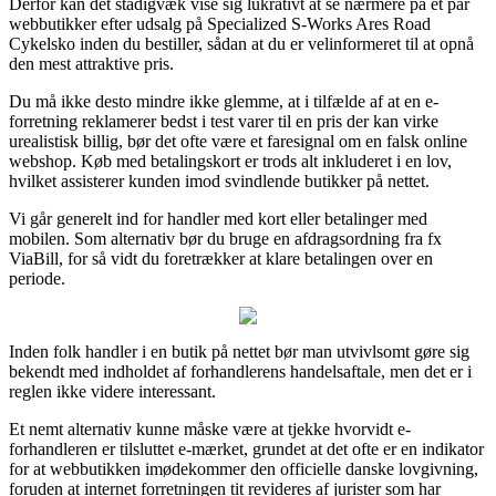
Derfor kan det stadigvæk vise sig lukrativt at se nærmere på et par
webbutikker efter udsalg på Specialized S-Works Ares Road
Cykelsko inden du bestiller, sådan at du er velinformeret til at opnå
den mest attraktive pris.
Du må ikke desto mindre ikke glemme, at i tilfælde af at en e-
forretning reklamerer bedst i test varer til en pris der kan virke
urealistisk billig, bør det ofte være et faresignal om en falsk online
webshop. Køb med betalingskort er trods alt inkluderet i en lov,
hvilket assisterer kunden imod svindlende butikker på nettet.
Vi går generelt ind for handler med kort eller betalinger med
mobilen. Som alternativ bør du bruge en afdragsordning fra fx
ViaBill, for så vidt du foretrækker at klare betalingen over en
periode.
Inden folk handler i en butik på nettet bør man utvivlsomt gøre sig
bekendt med indholdet af forhandlerens handelsaftale, men det er i
reglen ikke videre interessant.
Et nemt alternativ kunne måske være at tjekke hvorvidt e-
forhandleren er tilsluttet e-mærket, grundet at det ofte er en indikator
for at webbutikken imødekommer den officielle danske lovgivning,
foruden at internet forretningen tit revideres af jurister som har