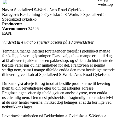
webshop
Navn:
Specialized S-Works Ares Road Cykelsko
Kategori:
Beklædning > Cykelsko > S-Works > Specialized >
Specialized cykelsko
Producent:
Varenummer:
34526
EAN:
Vurderet til
4
ud af 5 stjerner baseret på
18
anmeldelser
Temmelig mange internet foretagender foreslår i øjeblikket mange
forskellige leveringsløsninger. Førstevalget hos mange er nu til dags
at få afleveret pakken hos en pakkeshop, og så kan du blot hente de
bestilte varer når du har mulighed for det. Fragttypen er nemlig
særligt nem, samt i mange tilfælde endda den mest betalelige metode
til levering ved køb af Specialized S-Works Ares Road Cykelsko.
Du kan også afveje for og imod at bestille produkterne til levering
hjem til din privatadresse eller ud til dit arbejdes adresse.
Fragtløsningen viser sig uheldigvis en anelse dyrere, men endda
usædvanlig nem. Den mest prisbevidste fragtmulighed er uden tvivl
at du selv henter varerne, hvilket dog betinges af at du bor lige ved
netbutikkens lager.
Leveringshastigheden på Beklædning > Cykelsko > S-Works >