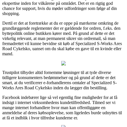
ekspertise inden for vilkårene på området. Det er en rigtig god
chance for support, hvis du møder udfordringer som følge af din
shopping.
Dertil er det at foretrække at du er oppe på mærkerne omkring de
grundlæggende reglementer der er gældende for ordren, f.eks. den
byttepolitik online butikken kører med. På grund af dette er det
virkelig relevant, at man permanent sikrer sin ordremail, så man
fremadrettet vil kunne bevidne sit køb af Specialized S-Works Ares
Road Cykelsko, uanset om du skal købe en gave til en kvinde eller
mand.
Trustpilot tilbyder altid fornemme løsninger til at tyde diverse
tidligere konsumenters bedømmelser og på grund af dette er det
smart, at du verificerer e-forhandlerens omtaler af Specialized S-
Works Ares Road Cykelsko inden du lægger din bestilling.
Facebook indebærer lige så vel egentlig fine muligheder for at få
indsigt i internet virksomhedens kundetilfredshed. Tilmed ser vi
mange internet forhandlere hvor man kan offentliggøre en
anmeldelse af deres købsoplevelse, som ligeledes burde udnyttes til
at få et indblik i hvor tilfredse kunderne er.