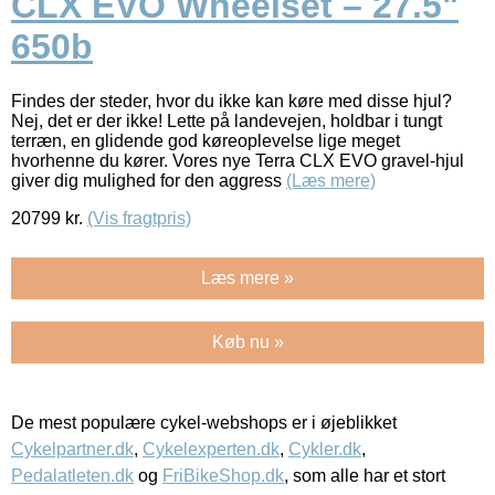
CLX EVO Wheelset – 27.5"
650b
Findes der steder, hvor du ikke kan køre med disse hjul?
Nej, det er der ikke! Lette på landevejen, holdbar i tungt
terræn, en glidende god køreoplevelse lige meget
hvorhenne du kører. Vores nye Terra CLX EVO gravel-hjul
giver dig mulighed for den aggress
(Læs mere)
20799
kr.
(Vis fragtpris)
Læs mere »
Køb nu »
De mest populære cykel-webshops er i øjeblikket
Cykelpartner.dk
,
Cykelexperten.dk
,
Cykler.dk
,
Pedalatleten.dk
og
FriBikeShop.dk
, som alle har et stort