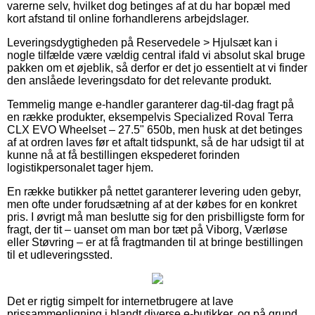
varerne selv, hvilket dog betinges af at du har bopæl med
kort afstand til online forhandlerens arbejdslager.
Leveringsdygtigheden på Reservedele > Hjulsæt kan i
nogle tilfælde være vældig central ifald vi absolut skal bruge
pakken om et øjeblik, så derfor er det jo essentielt at vi finder
den anslåede leveringsdato for det relevante produkt.
Temmelig mange e-handler garanterer dag-til-dag fragt på
en række produkter, eksempelvis Specialized Roval Terra
CLX EVO Wheelset – 27.5" 650b, men husk at det betinges
af at ordren laves før et aftalt tidspunkt, så de har udsigt til at
kunne nå at få bestillingen ekspederet forinden
logistikpersonalet tager hjem.
En række butikker på nettet garanterer levering uden gebyr,
men ofte under forudsætning af at der købes for en konkret
pris. I øvrigt må man beslutte sig for den prisbilligste form for
fragt, der tit – uanset om man bor tæt på Viborg, Værløse
eller Støvring – er at få fragtmanden til at bringe bestillingen
til et udleveringssted.
Det er rigtig simpelt for internetbrugere at lave
prissammenligning i blandt diverse e-butikker, og på grund