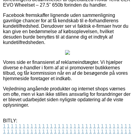
EVO Wheelset – 27.5" 650b forinden du handler.
Facebook fremskaffer lignende uden sammenligning
gavnlige chancer for at få kendskab til e-forhandlerens
kundetilfredshed. Derudover ser vi faktisk e-firmaer hvor du
kan give en bedømmelse af købsoplevelsen, hvilket
desuden burde benyttes til at danne dig et indtryk af
kundetilfredsheden.
Vores side er finansieret af reklameindtægter. Vi hjælper
diverse e-handler i form af at vi promoverer butikkernes
tilbud, og får kommission når en af de besøgende på vores
hjemmeside foretager et indkøb.
Vejledning angående produkter og internet shops værnes
om ofte, men vi kan ikke stilles ansvarlig for forandringer der
er blevet udarbejdet siden nyligste opdatering af de viste
oplysninger.
BITLY:
1
1
1
1
1
1
1
1
1
1
1
1
1
1
1
1
1
1
1
1
1
1
1
1
1
1
1
1
1
1
1
1
1
1
1
1
1
1
1
1
1
1
1
1
1
1
1
1
1
1
1
1
1
1
1
1
1
1
1
1
1
1
1
1
1
1