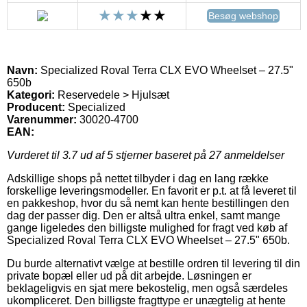
Besøg webshop
Navn:
Specialized Roval Terra CLX EVO Wheelset – 27.5"
650b
Kategori:
Reservedele > Hjulsæt
Producent:
Specialized
Varenummer:
30020-4700
EAN:
Vurderet til
3.7
ud af 5 stjerner baseret på
27
anmeldelser
Adskillige shops på nettet tilbyder i dag en lang række
forskellige leveringsmodeller. En favorit er p.t. at få leveret til
en pakkeshop, hvor du så nemt kan hente bestillingen den
dag der passer dig. Den er altså ultra enkel, samt mange
gange ligeledes den billigste mulighed for fragt ved køb af
Specialized Roval Terra CLX EVO Wheelset – 27.5" 650b.
Du burde alternativt vælge at bestille ordren til levering til din
private bopæl eller ud på dit arbejde. Løsningen er
beklageligvis en sjat mere bekostelig, men også særdeles
ukompliceret. Den billigste fragttype er unægtelig at hente