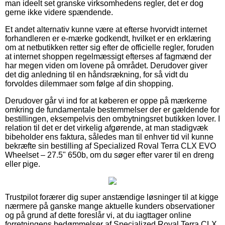
man ideelt set granske virksomhedens regler, det er dog
gerne ikke videre spændende.
Et andet alternativ kunne være at efterse hvorvidt internet
forhandleren er e-mærke godkendt, hvilket er en erklæring
om at netbutikken retter sig efter de officielle regler, foruden
at internet shoppen regelmæssigt efterses af fagmænd der
har megen viden om lovene på området. Derudover giver
det dig anledning til en håndsrækning, for så vidt du
forvoldes dilemmaer som følge af din shopping.
Derudover går vi ind for at køberen er oppe på mærkerne
omkring de fundamentale bestemmelser der er gældende for
bestillingen, eksempelvis den ombytningsret butikken lover. I
relation til det er det virkelig afgørende, at man stadigvæk
bibeholder ens faktura, således man til enhver tid vil kunne
bekræfte sin bestilling af Specialized Roval Terra CLX EVO
Wheelset – 27.5" 650b, om du søger efter varer til en dreng
eller pige.
Trustpilot forærer dig super anstændige løsninger til at kigge
nærmere på ganske mange aktuelle kunders observationer
og på grund af dette foreslår vi, at du iagttager online
forretningens bedømmelser af Specialized Roval Terra CLX