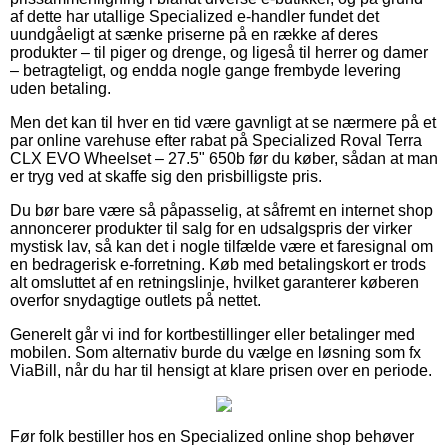
af dette har utallige Specialized e-handler fundet det
uundgåeligt at sænke priserne på en række af deres
produkter – til piger og drenge, og ligeså til herrer og damer
– betragteligt, og endda nogle gange frembyde levering
uden betaling.
Men det kan til hver en tid være gavnligt at se nærmere på et
par online varehuse efter rabat på Specialized Roval Terra
CLX EVO Wheelset – 27.5" 650b før du køber, sådan at man
er tryg ved at skaffe sig den prisbilligste pris.
Du bør bare være så påpasselig, at såfremt en internet shop
annoncerer produkter til salg for en udsalgspris der virker
mystisk lav, så kan det i nogle tilfælde være et faresignal om
en bedragerisk e-forretning. Køb med betalingskort er trods
alt omsluttet af en retningslinje, hvilket garanterer køberen
overfor snydagtige outlets på nettet.
Generelt går vi ind for kortbestillinger eller betalinger med
mobilen. Som alternativ burde du vælge en løsning som fx
ViaBill, når du har til hensigt at klare prisen over en periode.
Før folk bestiller hos en Specialized online shop behøver