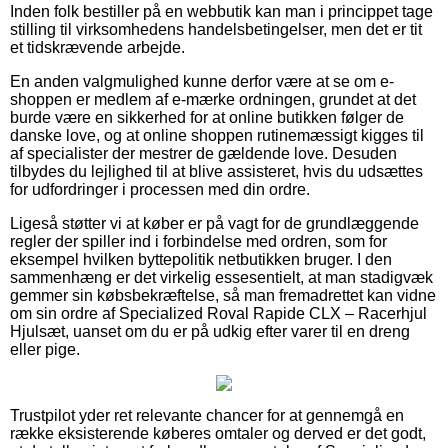
Inden folk bestiller på en webbutik kan man i princippet tage
stilling til virksomhedens handelsbetingelser, men det er tit
et tidskrævende arbejde.
En anden valgmulighed kunne derfor være at se om e-
shoppen er medlem af e-mærke ordningen, grundet at det
burde være en sikkerhed for at online butikken følger de
danske love, og at online shoppen rutinemæssigt kigges til
af specialister der mestrer de gældende love. Desuden
tilbydes du lejlighed til at blive assisteret, hvis du udsættes
for udfordringer i processen med din ordre.
Ligeså støtter vi at køber er på vagt for de grundlæggende
regler der spiller ind i forbindelse med ordren, som for
eksempel hvilken byttepolitik netbutikken bruger. I den
sammenhæng er det virkelig essesentielt, at man stadigvæk
gemmer sin købsbekræftelse, så man fremadrettet kan vidne
om sin ordre af Specialized Roval Rapide CLX – Racerhjul
Hjulsæt, uanset om du er på udkig efter varer til en dreng
eller pige.
Trustpilot yder ret relevante chancer for at gennemgå en
række eksisterende køberes omtaler og derved er det godt,