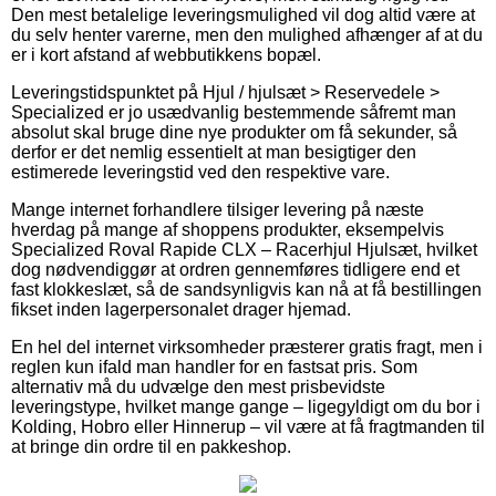
Den mest betalelige leveringsmulighed vil dog altid være at
du selv henter varerne, men den mulighed afhænger af at du
er i kort afstand af webbutikkens bopæl.
Leveringstidspunktet på Hjul / hjulsæt > Reservedele >
Specialized er jo usædvanlig bestemmende såfremt man
absolut skal bruge dine nye produkter om få sekunder, så
derfor er det nemlig essentielt at man besigtiger den
estimerede leveringstid ved den respektive vare.
Mange internet forhandlere tilsiger levering på næste
hverdag på mange af shoppens produkter, eksempelvis
Specialized Roval Rapide CLX – Racerhjul Hjulsæt, hvilket
dog nødvendiggør at ordren gennemføres tidligere end et
fast klokkeslæt, så de sandsynligvis kan nå at få bestillingen
fikset inden lagerpersonalet drager hjemad.
En hel del internet virksomheder præsterer gratis fragt, men i
reglen kun ifald man handler for en fastsat pris. Som
alternativ må du udvælge den mest prisbevidste
leveringstype, hvilket mange gange – ligegyldigt om du bor i
Kolding, Hobro eller Hinnerup – vil være at få fragtmanden til
at bringe din ordre til en pakkeshop.