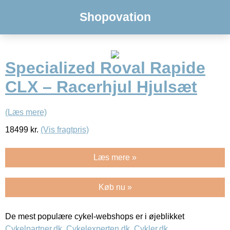
Shopovation
Specialized Roval Rapide
CLX – Racerhjul Hjulsæt
(Læs mere)
18499
kr.
(Vis fragtpris)
Læs mere »
Køb nu »
De mest populære cykel-webshops er i øjeblikket
Cykelpartner.dk
,
Cykelexperten.dk
,
Cykler.dk
,