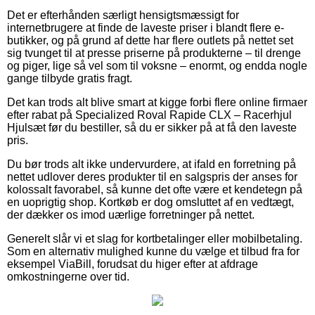
Det er efterhånden særligt hensigtsmæssigt for
internetbrugere at finde de laveste priser i blandt flere e-
butikker, og på grund af dette har flere outlets på nettet set
sig tvunget til at presse priserne på produkterne – til drenge
og piger, lige så vel som til voksne – enormt, og endda nogle
gange tilbyde gratis fragt.
Det kan trods alt blive smart at kigge forbi flere online firmaer
efter rabat på Specialized Roval Rapide CLX – Racerhjul
Hjulsæt før du bestiller, så du er sikker på at få den laveste
pris.
Du bør trods alt ikke undervurdere, at ifald en forretning på
nettet udlover deres produkter til en salgspris der anses for
kolossalt favorabel, så kunne det ofte være et kendetegn på
en uoprigtig shop. Kortkøb er dog omsluttet af en vedtægt,
der dækker os imod uærlige forretninger på nettet.
Generelt slår vi et slag for kortbetalinger eller mobilbetaling.
Som en alternativ mulighed kunne du vælge et tilbud fra for
eksempel ViaBill, forudsat du higer efter at afdrage
omkostningerne over tid.