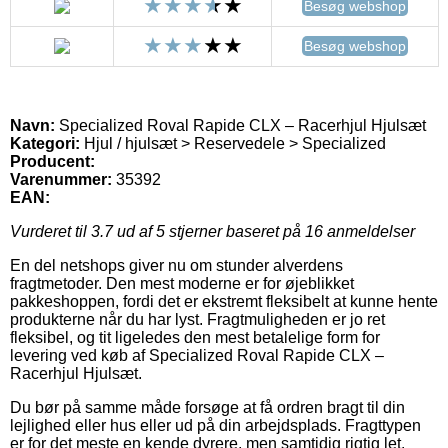
Besøg webshop
Besøg webshop
Navn:
Specialized Roval Rapide CLX – Racerhjul Hjulsæt
Kategori:
Hjul / hjulsæt > Reservedele > Specialized
Producent:
Varenummer:
35392
EAN:
Vurderet til
3.7
ud af 5 stjerner baseret på
16
anmeldelser
En del netshops giver nu om stunder alverdens
fragtmetoder. Den mest moderne er for øjeblikket
pakkeshoppen, fordi det er ekstremt fleksibelt at kunne hente
produkterne når du har lyst. Fragtmuligheden er jo ret
fleksibel, og tit ligeledes den mest betalelige form for
levering ved køb af Specialized Roval Rapide CLX –
Racerhjul Hjulsæt.
Du bør på samme måde forsøge at få ordren bragt til din
lejlighed eller hus eller ud på din arbejdsplads. Fragttypen
er for det meste en kende dyrere, men samtidig rigtig let.