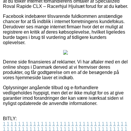
at du tolker internet forhandlerens omtaler af Specialized
Roval Rapide CLX – Racerhjul Hjulsæt forud for at du køber.
Facebook indebærer tilsvarende fuldkommen anstændige
chancer for at få indblik i internet forretningens kundefokus.
Derudover ses mange internet firmaer hvor det er muligt at
registrere en kritik af deres købsoplevelse, hvilket ligeledes
burde tages i brug til vurdering af tidligere kunders
oplevelser.
Denne side finansieres af reklamer. Vi har aftaler med en del
online shops i Danmark derved at vi fremviser deres
produkter, og får godtgørelse om en af de besøgende på
vores hjemmeside laver et indkøb.
Oplysninger angående tilbud og e-forhandlere
vedligeholdes hyppigt, men det er ikke muligt for os at give
garantier imod forandringer der kan være iværksat siden vi
nyligst opdaterede de anvendte informationer.
BITLY:
1
1
1
1
1
1
1
1
1
1
1
1
1
1
1
1
1
1
1
1
1
1
1
1
1
1
1
1
1
1
1
1
1
1
1
1
1
1
1
1
1
1
1
1
1
1
1
1
1
1
1
1
1
1
1
1
1
1
1
1
1
1
1
1
1
1