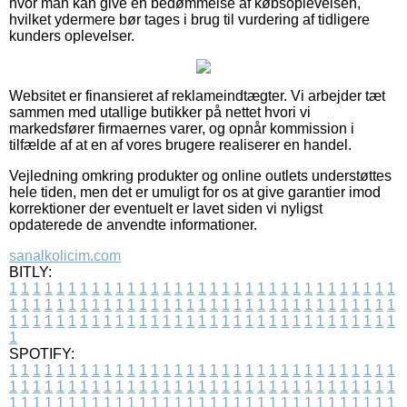
hvor man kan give en bedømmelse af købsoplevelsen,
hvilket ydermere bør tages i brug til vurdering af tidligere
kunders oplevelser.
Websitet er finansieret af reklameindtægter. Vi arbejder tæt
sammen med utallige butikker på nettet hvori vi
markedsfører firmaernes varer, og opnår kommission i
tilfælde af at en af vores brugere realiserer en handel.
Vejledning omkring produkter og online outlets understøttes
hele tiden, men det er umuligt for os at give garantier imod
korrektioner der eventuelt er lavet siden vi nyligst
opdaterede de anvendte informationer.
sanalkolicim.com
BITLY:
1
1
1
1
1
1
1
1
1
1
1
1
1
1
1
1
1
1
1
1
1
1
1
1
1
1
1
1
1
1
1
1
1
1
1
1
1
1
1
1
1
1
1
1
1
1
1
1
1
1
1
1
1
1
1
1
1
1
1
1
1
1
1
1
1
1
1
1
1
1
1
1
1
1
1
1
1
1
1
1
1
1
1
1
1
1
1
1
1
1
1
1
1
1
1
1
1
1
1
1
SPOTIFY:
1
1
1
1
1
1
1
1
1
1
1
1
1
1
1
1
1
1
1
1
1
1
1
1
1
1
1
1
1
1
1
1
1
1
1
1
1
1
1
1
1
1
1
1
1
1
1
1
1
1
1
1
1
1
1
1
1
1
1
1
1
1
1
1
1
1
1
1
1
1
1
1
1
1
1
1
1
1
1
1
1
1
1
1
1
1
1
1
1
1
1
1
1
1
1
1
1
1
1