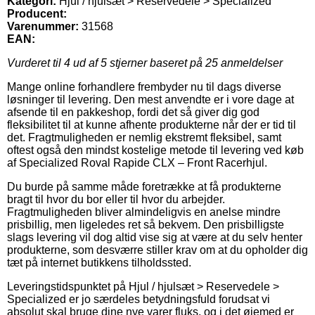
Kategori:
Hjul / hjulsæt > Reservedele > Specialized
Producent:
Varenummer:
31568
EAN:
Vurderet til
4
ud af 5 stjerner baseret på
25
anmeldelser
Mange online forhandlere frembyder nu til dags diverse
løsninger til levering. Den mest anvendte er i vore dage at
afsende til en pakkeshop, fordi det så giver dig god
fleksibilitet til at kunne afhente produkterne når der er tid til
det. Fragtmuligheden er nemlig ekstremt fleksibel, samt
oftest også den mindst kostelige metode til levering ved køb
af Specialized Roval Rapide CLX – Front Racerhjul.
Du burde på samme måde foretrække at få produkterne
bragt til hvor du bor eller til hvor du arbejder.
Fragtmuligheden bliver almindeligvis en anelse mindre
prisbillig, men ligeledes ret så bekvem. Den prisbilligste
slags levering vil dog altid vise sig at være at du selv henter
produkterne, som desværre stiller krav om at du opholder dig
tæt på internet butikkens tilholdssted.
Leveringstidspunktet på Hjul / hjulsæt > Reservedele >
Specialized er jo særdeles betydningsfuld forudsat vi
absolut skal bruge dine nye varer fluks, og i det øjemed er