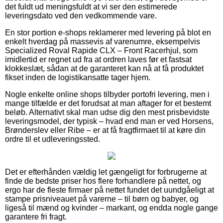
det fuldt ud meningsfuldt at vi ser den estimerede
leveringsdato ved den vedkommende vare.
En stor portion e-shops reklamerer med levering på blot en
enkelt hverdag på massevis af varenumre, eksempelvis
Specialized Roval Rapide CLX – Front Racerhjul, som
imidlertid er regnet ud fra at ordren laves før et fastsat
klokkeslæt, sådan at de garanteret kan nå at få produktet
fikset inden de logistikansatte tager hjem.
Nogle enkelte online shops tilbyder portofri levering, men i
mange tilfælde er det forudsat at man aftager for et bestemt
beløb. Alternativt skal man udse dig den mest prisbevidste
leveringsmodel, der typisk – hvad end man er ved Horsens,
Brønderslev eller Ribe – er at få fragtfirmaet til at køre din
ordre til et udleveringssted.
Det er efterhånden vældig let gængeligt for forbrugerne at
finde de bedste priser hos flere forhandlere på nettet, og
ergo har de fleste firmaer på nettet fundet det uundgåeligt at
stampe prisniveauet på varerne – til børn og babyer, og
ligeså til mænd og kvinder – markant, og endda nogle gange
garantere fri fragt.