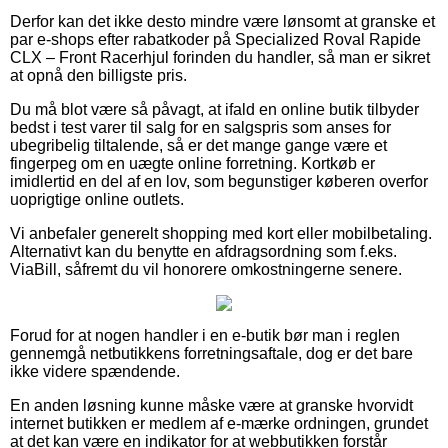
Derfor kan det ikke desto mindre være lønsomt at granske et
par e-shops efter rabatkoder på Specialized Roval Rapide
CLX – Front Racerhjul forinden du handler, så man er sikret
at opnå den billigste pris.
Du må blot være så påvagt, at ifald en online butik tilbyder
bedst i test varer til salg for en salgspris som anses for
ubegribelig tiltalende, så er det mange gange være et
fingerpeg om en uægte online forretning. Kortkøb er
imidlertid en del af en lov, som begunstiger køberen overfor
uoprigtige online outlets.
Vi anbefaler generelt shopping med kort eller mobilbetaling.
Alternativt kan du benytte en afdragsordning som f.eks.
ViaBill, såfremt du vil honorere omkostningerne senere.
Forud for at nogen handler i en e-butik bør man i reglen
gennemgå netbutikkens forretningsaftale, dog er det bare
ikke videre spændende.
En anden løsning kunne måske være at granske hvorvidt
internet butikken er medlem af e-mærke ordningen, grundet
at det kan være en indikator for at webbutikken forstår