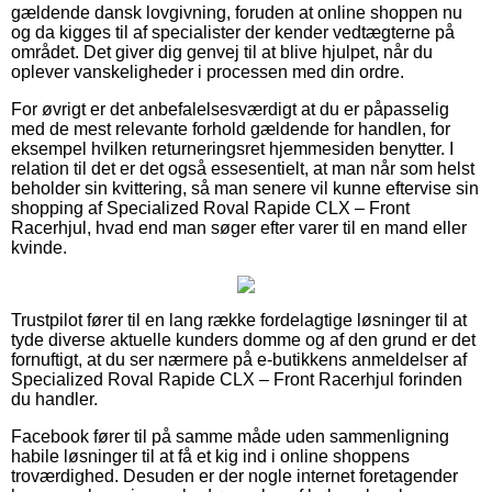
gældende dansk lovgivning, foruden at online shoppen nu
og da kigges til af specialister der kender vedtægterne på
området. Det giver dig genvej til at blive hjulpet, når du
oplever vanskeligheder i processen med din ordre.
For øvrigt er det anbefalelsesværdigt at du er påpasselig
med de mest relevante forhold gældende for handlen, for
eksempel hvilken returneringsret hjemmesiden benytter. I
relation til det er det også essesentielt, at man når som helst
beholder sin kvittering, så man senere vil kunne eftervise sin
shopping af Specialized Roval Rapide CLX – Front
Racerhjul, hvad end man søger efter varer til en mand eller
kvinde.
Trustpilot fører til en lang række fordelagtige løsninger til at
tyde diverse aktuelle kunders domme og af den grund er det
fornuftigt, at du ser nærmere på e-butikkens anmeldelser af
Specialized Roval Rapide CLX – Front Racerhjul forinden
du handler.
Facebook fører til på samme måde uden sammenligning
habile løsninger til at få et kig ind i online shoppens
troværdighed. Desuden er der nogle internet foretagender