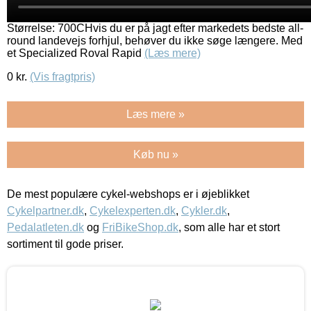
Størrelse: 700CHvis du er på jagt efter markedets bedste all-
round landevejs forhjul, behøver du ikke søge længere. Med
et Specialized Roval Rapid
(Læs mere)
0
kr.
(Vis fragtpris)
Læs mere »
Køb nu »
De mest populære cykel-webshops er i øjeblikket
Cykelpartner.dk
,
Cykelexperten.dk
,
Cykler.dk
,
Pedalatleten.dk
og
FriBikeShop.dk
, som alle har et stort
sortiment til gode priser.