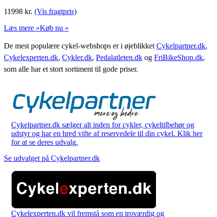
11998
kr.
(Vis fragtpris)
Læs mere »
Køb nu »
De mest populære cykel-webshops er i øjeblikket
Cykelpartner.dk
,
Cykelexperten.dk
,
Cykler.dk
,
Pedalatleten.dk
og
FriBikeShop.dk
,
som alle har et stort sortiment til gode priser.
Cykelpartner.dk sælger alt inden for cykler, cykeltilbehør og
udstyr og har en bred vifte af reservedele til din cykel. Klik her
for at se deres udvalg.
Se udvalget på Cykelpartner.dk
Cykelexperten.dk vil fremstå som en troværdig og