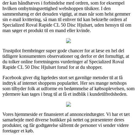
der kan håndhæves i forbindelse med ordren, som for eksempel
hvilken ombytningsrettighed webshoppen tilsikrer. I den
sammenhæng er det desuden vigtigt, at man når som helst gemmer
sin e-mail kvittering, så man til enhver tid kan bekræfte ordren af
Specialized Roval Rapide CL 50 Disc Hjulsæt, uden hensyn til om
man søger et produkt til en mand eller kvinde.
Trustpilot frembringer super gode chancer for at læse en hel del
tidligere konsumenters observationer og derfor er det fornuftigt, at
du tolker online forretningens vurderinger af Specialized Roval
Rapide CL 50 Disc Hjulsæt forud for at du shopper.
Facebook giver dig ligeledes stort set gavnlige metoder til at få
indtryk af internet shoppens popularitet. Her ses mange netshops
som tilbyder folk at udforme en bedømmelse af købsoplevelsen, som
ydermere kan tages i brug til at få et indblik i kundetilfredsheden.
Vores hjemmeside er finansieret af annonceindtægter. Vi har et tæt
samarbejde med diverse butikker på nettet og præsenterer deres
produkter, og får godtgørelse såfremt de personer vi sender videre
foretager et køb.