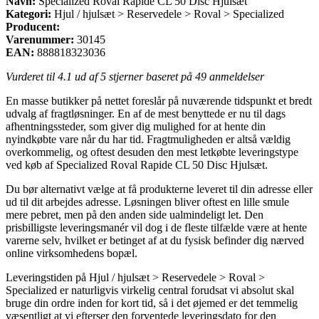
Navn:
Specialized Roval Rapide CL 50 Disc Hjulsæt
Kategori:
Hjul / hjulsæt > Reservedele > Roval > Specialized
Producent:
Varenummer:
30145
EAN:
888818323036
Vurderet til
4.1
ud af 5 stjerner baseret på
49
anmeldelser
En masse butikker på nettet foreslår på nuværende tidspunkt et bredt
udvalg af fragtløsninger. En af de mest benyttede er nu til dags
afhentningssteder, som giver dig mulighed for at hente din
nyindkøbte vare når du har tid. Fragtmuligheden er altså vældig
overkommelig, og oftest desuden den mest letkøbte leveringstype
ved køb af Specialized Roval Rapide CL 50 Disc Hjulsæt.
Du bør alternativt vælge at få produkterne leveret til din adresse eller
ud til dit arbejdes adresse. Løsningen bliver oftest en lille smule
mere pebret, men på den anden side ualmindeligt let. Den
prisbilligste leveringsmanér vil dog i de fleste tilfælde være at hente
varerne selv, hvilket er betinget af at du fysisk befinder dig nærved
online virksomhedens bopæl.
Leveringstiden på Hjul / hjulsæt > Reservedele > Roval >
Specialized er naturligvis virkelig central forudsat vi absolut skal
bruge din ordre inden for kort tid, så i det øjemed er det temmelig
væsentligt at vi efterser den forventede leveringsdato for den