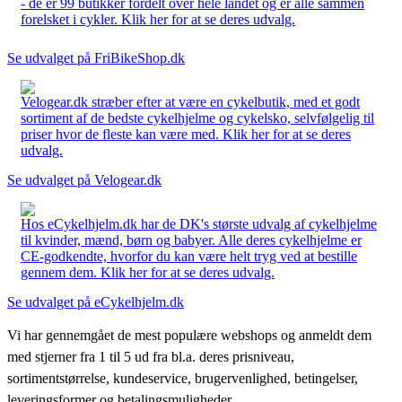
- de er 99 butikker fordelt over hele landet og er alle sammen
forelsket i cykler. Klik her for at se deres udvalg.
Se udvalget på FriBikeShop.dk
Velogear.dk stræber efter at være en cykelbutik, med et godt
sortiment af de bedste cykelhjelme og cykelsko, selvfølgelig til
priser hvor de fleste kan være med. Klik her for at se deres
udvalg.
Se udvalget på Velogear.dk
Hos eCykelhjelm.dk har de DK's største udvalg af cykelhjelme
til kvinder, mænd, børn og babyer. Alle deres cykelhjelme er
CE-godkendte, hvorfor du kan være helt tryg ved at bestille
gennem dem. Klik her for at se deres udvalg.
Se udvalget på eCykelhjelm.dk
Vi har gennemgået de mest populære webshops og anmeldt dem
med stjerner fra 1 til 5 ud fra bl.a. deres prisniveau,
sortimentstørrelse, kundeservice, brugervenlighed, betingelser,
leveringsformer og betalingsmuligheder.