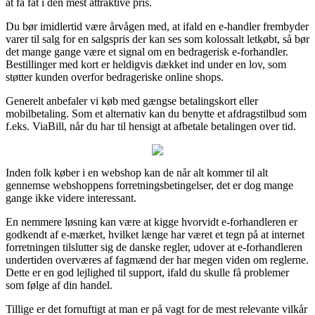
at få fat i den mest attraktive pris.
Du bør imidlertid være årvågen med, at ifald en e-handler frembyder
varer til salg for en salgspris der kan ses som kolossalt letkøbt, så bør
det mange gange være et signal om en bedragerisk e-forhandler.
Bestillinger med kort er heldigvis dækket ind under en lov, som
støtter kunden overfor bedrageriske online shops.
Generelt anbefaler vi køb med gængse betalingskort eller
mobilbetaling. Som et alternativ kan du benytte et afdragstilbud som
f.eks. ViaBill, når du har til hensigt at afbetale betalingen over tid.
Inden folk køber i en webshop kan de når alt kommer til alt
gennemse webshoppens forretningsbetingelser, det er dog mange
gange ikke videre interessant.
En nemmere løsning kan være at kigge hvorvidt e-forhandleren er
godkendt af e-mærket, hvilket længe har været et tegn på at internet
forretningen tilslutter sig de danske regler, udover at e-forhandleren
undertiden overværes af fagmænd der har megen viden om reglerne.
Dette er en god lejlighed til support, ifald du skulle få problemer
som følge af din handel.
Tillige er det fornuftigt at man er på vagt for de mest relevante vilkår