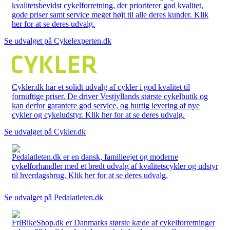
kvalitetsbevidst cykelforretning, der prioriterer god kvalitet,
gode priser samt service meget højt til alle deres kunder. Klik
her for at se deres udvalg.
Se udvalget på Cykelexperten.dk
Cykler.dk har et solidt udvalg af cykler i god kvalitet til
fornuftige priser. De driver Vestjyllands største cykelbutik og
kan derfor garantere god service, og hurtig levering af nye
cykler og cykeludstyr. Klik her for at se deres udvalg.
Se udvalget på Cykler.dk
Pedalatleten.dk er en dansk, familieejet og moderne
cykelforhandler med et bredt udvalg af kvalitetscykler og udstyr
til hverdagsbrug. Klik her for at se deres udvalg.
Se udvalget på Pedalatleten.dk
FriBikeShop.dk er Danmarks største kæde af cykelforretninger