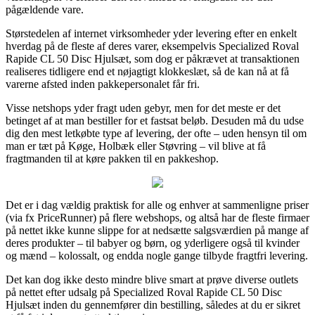
pågældende vare.
Størstedelen af internet virksomheder yder levering efter en enkelt
hverdag på de fleste af deres varer, eksempelvis Specialized Roval
Rapide CL 50 Disc Hjulsæt, som dog er påkrævet at transaktionen
realiseres tidligere end et nøjagtigt klokkeslæt, så de kan nå at få
varerne afsted inden pakkepersonalet får fri.
Visse netshops yder fragt uden gebyr, men for det meste er det
betinget af at man bestiller for et fastsat beløb. Desuden må du udse
dig den mest letkøbte type af levering, der ofte – uden hensyn til om
man er tæt på Køge, Holbæk eller Støvring – vil blive at få
fragtmanden til at køre pakken til en pakkeshop.
Det er i dag vældig praktisk for alle og enhver at sammenligne priser
(via fx PriceRunner) på flere webshops, og altså har de fleste firmaer
på nettet ikke kunne slippe for at nedsætte salgsværdien på mange af
deres produkter – til babyer og børn, og yderligere også til kvinder
og mænd – kolossalt, og endda nogle gange tilbyde fragtfri levering.
Det kan dog ikke desto mindre blive smart at prøve diverse outlets
på nettet efter udsalg på Specialized Roval Rapide CL 50 Disc
Hjulsæt inden du gennemfører din bestilling, således at du er sikret