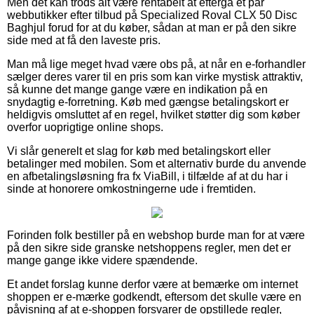
Men det kan trods alt være rentabelt at eftergå et par
webbutikker efter tilbud på Specialized Roval CLX 50 Disc
Baghjul forud for at du køber, sådan at man er på den sikre
side med at få den laveste pris.
Man må lige meget hvad være obs på, at når en e-forhandler
sælger deres varer til en pris som kan virke mystisk attraktiv,
så kunne det mange gange være en indikation på en
snydagtig e-forretning. Køb med gængse betalingskort er
heldigvis omsluttet af en regel, hvilket støtter dig som køber
overfor uoprigtige online shops.
Vi slår generelt et slag for køb med betalingskort eller
betalinger med mobilen. Som et alternativ burde du anvende
en afbetalingsløsning fra fx ViaBill, i tilfælde af at du har i
sinde at honorere omkostningerne ude i fremtiden.
Forinden folk bestiller på en webshop burde man for at være
på den sikre side granske netshoppens regler, men det er
mange gange ikke videre spændende.
Et andet forslag kunne derfor være at bemærke om internet
shoppen er e-mærke godkendt, eftersom det skulle være en
påvisning af at e-shoppen forsvarer de opstillede regler,