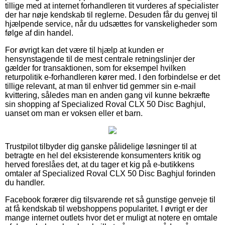
tillige med at internet forhandleren tit vurderes af specialister
der har nøje kendskab til reglerne. Desuden får du genvej til
hjælpende service, når du udsættes for vanskeligheder som
følge af din handel.
For øvrigt kan det være til hjælp at kunden er
hensynstagende til de mest centrale retningslinjer der
gælder for transaktionen, som for eksempel hvilken
returpolitik e-forhandleren kører med. I den forbindelse er det
tillige relevant, at man til enhver tid gemmer sin e-mail
kvittering, således man en anden gang vil kunne bekræfte
sin shopping af Specialized Roval CLX 50 Disc Baghjul,
uanset om man er voksen eller et barn.
Trustpilot tilbyder dig ganske pålidelige løsninger til at
betragte en hel del eksisterende konsumenters kritik og
herved foreslåes det, at du tager et kig på e-butikkens
omtaler af Specialized Roval CLX 50 Disc Baghjul forinden
du handler.
Facebook forærer dig tilsvarende ret så gunstige genveje til
at få kendskab til webshoppens popularitet. I øvrigt er der
mange internet outlets hvor det er muligt at notere en omtale