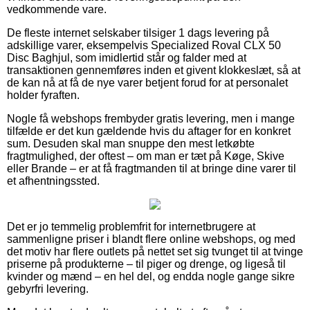
vedkommende vare.
De fleste internet selskaber tilsiger 1 dags levering på
adskillige varer, eksempelvis Specialized Roval CLX 50
Disc Baghjul, som imidlertid står og falder med at
transaktionen gennemføres inden et givent klokkeslæt, så at
de kan nå at få de nye varer betjent forud for at personalet
holder fyraften.
Nogle få webshops frembyder gratis levering, men i mange
tilfælde er det kun gældende hvis du aftager for en konkret
sum. Desuden skal man snuppe den mest letkøbte
fragtmulighed, der oftest – om man er tæt på Køge, Skive
eller Brande – er at få fragtmanden til at bringe dine varer til
et afhentningssted.
Det er jo temmelig problemfrit for internetbrugere at
sammenligne priser i blandt flere online webshops, og med
det motiv har flere outlets på nettet set sig tvunget til at tvinge
priserne på produkterne – til piger og drenge, og ligeså til
kvinder og mænd – en hel del, og endda nogle gange sikre
gebyrfri levering.