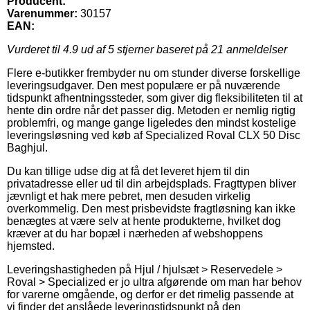
Producent:
Varenummer:
30157
EAN:
Vurderet til
4.9
ud af 5 stjerner baseret på
21
anmeldelser
Flere e-butikker frembyder nu om stunder diverse forskellige
leveringsudgaver. Den mest populære er på nuværende
tidspunkt afhentningssteder, som giver dig fleksibiliteten til at
hente din ordre når det passer dig. Metoden er nemlig rigtig
problemfri, og mange gange ligeledes den mindst kostelige
leveringsløsning ved køb af Specialized Roval CLX 50 Disc
Baghjul.
Du kan tillige udse dig at få det leveret hjem til din
privatadresse eller ud til din arbejdsplads. Fragttypen bliver
jævnligt et hak mere pebret, men desuden virkelig
overkommelig. Den mest prisbevidste fragtløsning kan ikke
benægtes at være selv at hente produkterne, hvilket dog
kræver at du har bopæl i nærheden af webshoppens
hjemsted.
Leveringshastigheden på Hjul / hjulsæt > Reservedele >
Roval > Specialized er jo ultra afgørende om man har behov
for varerne omgående, og derfor er det rimelig passende at
vi finder det anslåede leveringstidspunkt på den