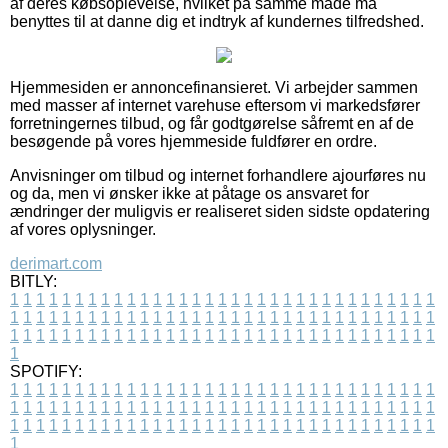
af deres købsoplevelse, hvilket på samme måde må
benyttes til at danne dig et indtryk af kundernes tilfredshed.
Hjemmesiden er annoncefinansieret. Vi arbejder sammen
med masser af internet varehuse eftersom vi markedsfører
forretningernes tilbud, og får godtgørelse såfremt en af de
besøgende på vores hjemmeside fuldfører en ordre.
Anvisninger om tilbud og internet forhandlere ajourføres nu
og da, men vi ønsker ikke at påtage os ansvaret for
ændringer der muligvis er realiseret siden sidste opdatering
af vores oplysninger.
derimart.com
BITLY:
1
1
1
1
1
1
1
1
1
1
1
1
1
1
1
1
1
1
1
1
1
1
1
1
1
1
1
1
1
1
1
1
1
1
1
1
1
1
1
1
1
1
1
1
1
1
1
1
1
1
1
1
1
1
1
1
1
1
1
1
1
1
1
1
1
1
1
1
1
1
1
1
1
1
1
1
1
1
1
1
1
1
1
1
1
1
1
1
1
1
1
1
1
1
1
1
1
1
1
1
SPOTIFY:
1
1
1
1
1
1
1
1
1
1
1
1
1
1
1
1
1
1
1
1
1
1
1
1
1
1
1
1
1
1
1
1
1
1
1
1
1
1
1
1
1
1
1
1
1
1
1
1
1
1
1
1
1
1
1
1
1
1
1
1
1
1
1
1
1
1
1
1
1
1
1
1
1
1
1
1
1
1
1
1
1
1
1
1
1
1
1
1
1
1
1
1
1
1
1
1
1
1
1
1