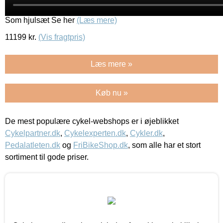
Som hjulsæt Se her
(Læs mere)
11199
kr.
(Vis fragtpris)
Læs mere »
Køb nu »
De mest populære cykel-webshops er i øjeblikket
Cykelpartner.dk
,
Cykelexperten.dk
,
Cykler.dk
,
Pedalatleten.dk
og
FriBikeShop.dk
, som alle har et stort
sortiment til gode priser.