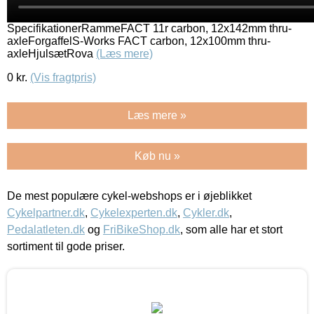
SpecifikationerRammeFACT 11r carbon, 12x142mm thru-
axleForgaffelS-Works FACT carbon, 12x100mm thru-
axleHjulsætRova
(Læs mere)
0
kr.
(Vis fragtpris)
Læs mere »
Køb nu »
De mest populære cykel-webshops er i øjeblikket
Cykelpartner.dk
,
Cykelexperten.dk
,
Cykler.dk
,
Pedalatleten.dk
og
FriBikeShop.dk
, som alle har et stort
sortiment til gode priser.