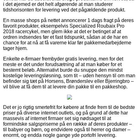
i det øjemed er det helt afgørende at man studerer
tidshorisonten for levering ved det pågældende produkt.
En masse shops på nettet annoncerer 1 dags fragt på deres
favorit produkter, eksempelvis Specialized Roubaix Pro
2018 racercykel, men glem ikke at det er betinget af at
ordren indsendes før et fast tidspunkt, sådan at de har en
chance for at nå at få varerne klar før pakkemedarbejderne
tager hjem.
Enkelte e-firmaer frembyder gratis levering, men for det
meste er det under forudsætning af at man køber for et
bestemt beløb. Alternativt burde du snuppe den mindst
kostelige leveringsløsning, som tit – uden hensyn til om man
befinder sig tæt på Horsens, Brønderslev eller Bjerringbro –
vil blive at få dem til at levere din pakke til en pakkeshop.
Det er jo rigtig smertefrit for købere at finde frem til de bedste
priser på diverse internet outlets, og på grund af dette har
massevis af internet firmaer set sig nødsaget til at
formindske salgspriserne på en række af deres produkter –
til babyer og børn, og endvidere også til herrer og damer –
enormt, og endda nogle gange yde portofri levering.