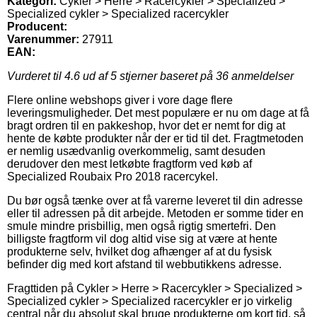
Kategori:
Cykler > Herre > Racercykler > Specialized >
Specialized cykler > Specialized racercykler
Producent:
Varenummer:
27911
EAN:
Vurderet til
4.6
ud af 5 stjerner baseret på
36
anmeldelser
Flere online webshops giver i vore dage flere
leveringsmuligheder. Det mest populære er nu om dage at få
bragt ordren til en pakkeshop, hvor det er nemt for dig at
hente de købte produkter når der er tid til det. Fragtmetoden
er nemlig usædvanlig overkommelig, samt desuden
derudover den mest letkøbte fragtform ved køb af
Specialized Roubaix Pro 2018 racercykel.
Du bør også tænke over at få varerne leveret til din adresse
eller til adressen på dit arbejde. Metoden er somme tider en
smule mindre prisbillig, men også rigtig smertefri. Den
billigste fragtform vil dog altid vise sig at være at hente
produkterne selv, hvilket dog afhænger af at du fysisk
befinder dig med kort afstand til webbutikkens adresse.
Fragttiden på Cykler > Herre > Racercykler > Specialized >
Specialized cykler > Specialized racercykler er jo virkelig
central når du absolut skal bruge produkterne om kort tid, så