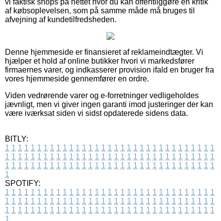
vi faktisk shops på nettet hvor du kan offentliggøre en kritik
af købsoplevelsen, som på samme måde må bruges til
afvejning af kundetilfredsheden.
Denne hjemmeside er finansieret af reklameindtægter. Vi
hjælper et hold af online butikker hvori vi markedsfører
firmaernes varer, og indkasserer provision ifald en bruger fra
vores hjemmeside gennemfører en ordre.
Viden vedrørende varer og e-forretninger vedligeholdes
jævnligt, men vi giver ingen garanti imod justeringer der kan
være iværksat siden vi sidst opdaterede sidens data.
BITLY:
1
1
1
1
1
1
1
1
1
1
1
1
1
1
1
1
1
1
1
1
1
1
1
1
1
1
1
1
1
1
1
1
1
1
1
1
1
1
1
1
1
1
1
1
1
1
1
1
1
1
1
1
1
1
1
1
1
1
1
1
1
1
1
1
1
1
1
1
1
1
1
1
1
1
1
1
1
1
1
1
1
1
1
1
1
1
1
1
1
1
1
1
1
1
1
1
1
1
1
1
SPOTIFY:
1
1
1
1
1
1
1
1
1
1
1
1
1
1
1
1
1
1
1
1
1
1
1
1
1
1
1
1
1
1
1
1
1
1
1
1
1
1
1
1
1
1
1
1
1
1
1
1
1
1
1
1
1
1
1
1
1
1
1
1
1
1
1
1
1
1
1
1
1
1
1
1
1
1
1
1
1
1
1
1
1
1
1
1
1
1
1
1
1
1
1
1
1
1
1
1
1
1
1
1