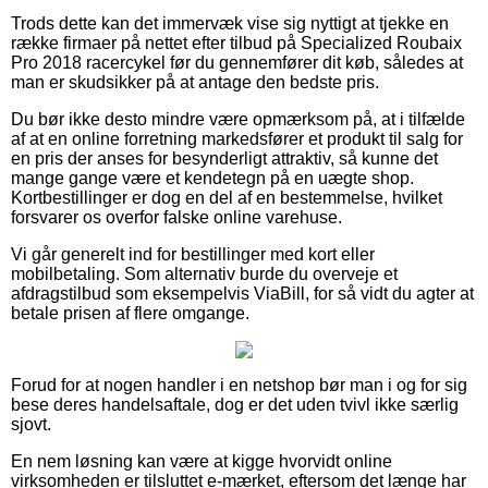
Trods dette kan det immervæk vise sig nyttigt at tjekke en
række firmaer på nettet efter tilbud på Specialized Roubaix
Pro 2018 racercykel før du gennemfører dit køb, således at
man er skudsikker på at antage den bedste pris.
Du bør ikke desto mindre være opmærksom på, at i tilfælde
af at en online forretning markedsfører et produkt til salg for
en pris der anses for besynderligt attraktiv, så kunne det
mange gange være et kendetegn på en uægte shop.
Kortbestillinger er dog en del af en bestemmelse, hvilket
forsvarer os overfor falske online varehuse.
Vi går generelt ind for bestillinger med kort eller
mobilbetaling. Som alternativ burde du overveje et
afdragstilbud som eksempelvis ViaBill, for så vidt du agter at
betale prisen af flere omgange.
Forud for at nogen handler i en netshop bør man i og for sig
bese deres handelsaftale, dog er det uden tvivl ikke særlig
sjovt.
En nem løsning kan være at kigge hvorvidt online
virksomheden er tilsluttet e-mærket, eftersom det længe har