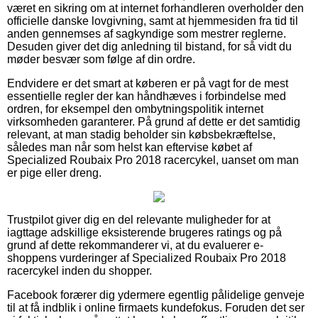
været en sikring om at internet forhandleren overholder den
officielle danske lovgivning, samt at hjemmesiden fra tid til
anden gennemses af sagkyndige som mestrer reglerne.
Desuden giver det dig anledning til bistand, for så vidt du
møder besvær som følge af din ordre.
Endvidere er det smart at køberen er på vagt for de mest
essentielle regler der kan håndhæves i forbindelse med
ordren, for eksempel den ombytningspolitik internet
virksomheden garanterer. På grund af dette er det samtidig
relevant, at man stadig beholder sin købsbekræftelse,
således man når som helst kan eftervise købet af
Specialized Roubaix Pro 2018 racercykel, uanset om man
er pige eller dreng.
Trustpilot giver dig en del relevante muligheder for at
iagttage adskillige eksisterende brugeres ratings og på
grund af dette rekommanderer vi, at du evaluerer e-
shoppens vurderinger af Specialized Roubaix Pro 2018
racercykel inden du shopper.
Facebook forærer dig ydermere egentlig pålidelige genveje
til at få indblik i online firmaets kundefokus. Foruden det ser