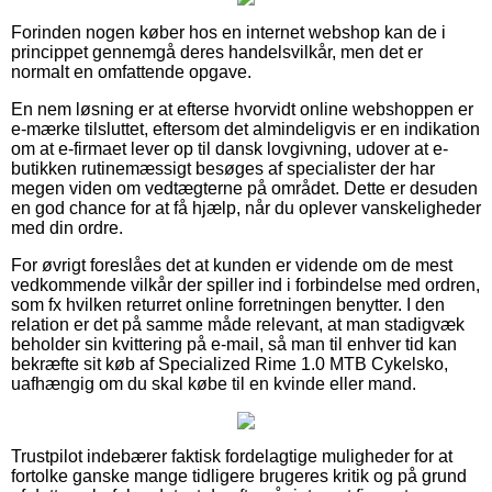
Forinden nogen køber hos en internet webshop kan de i
princippet gennemgå deres handelsvilkår, men det er
normalt en omfattende opgave.
En nem løsning er at efterse hvorvidt online webshoppen er
e-mærke tilsluttet, eftersom det almindeligvis er en indikation
om at e-firmaet lever op til dansk lovgivning, udover at e-
butikken rutinemæssigt besøges af specialister der har
megen viden om vedtægterne på området. Dette er desuden
en god chance for at få hjælp, når du oplever vanskeligheder
med din ordre.
For øvrigt foreslåes det at kunden er vidende om de mest
vedkommende vilkår der spiller ind i forbindelse med ordren,
som fx hvilken returret online forretningen benytter. I den
relation er det på samme måde relevant, at man stadigvæk
beholder sin kvittering på e-mail, så man til enhver tid kan
bekræfte sit køb af Specialized Rime 1.0 MTB Cykelsko,
uafhængig om du skal købe til en kvinde eller mand.
Trustpilot indebærer faktisk fordelagtige muligheder for at
fortolke ganske mange tidligere brugeres kritik og på grund