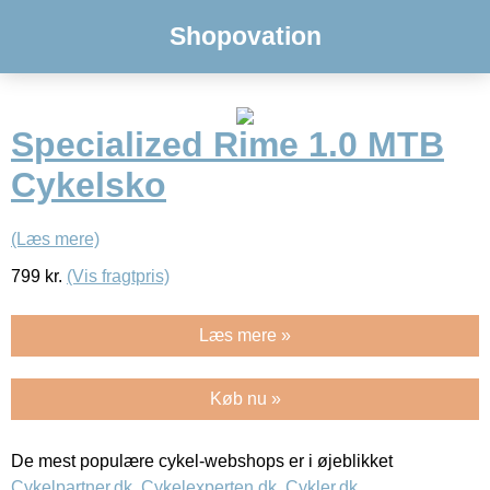
Shopovation
Specialized Rime 1.0 MTB
Cykelsko
(Læs mere)
799
kr.
(Vis fragtpris)
Læs mere »
Køb nu »
De mest populære cykel-webshops er i øjeblikket
Cykelpartner.dk
,
Cykelexperten.dk
,
Cykler.dk
,