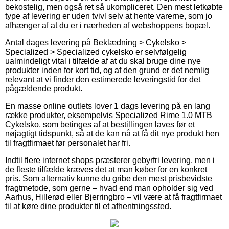
bekostelig, men også ret så ukompliceret. Den mest letkøbte
type af levering er uden tvivl selv at hente varerne, som jo
afhænger af at du er i nærheden af webshoppens bopæl.
Antal dages levering på Beklædning > Cykelsko >
Specialized > Specialized cykelsko er selvfølgelig
ualmindeligt vital i tilfælde af at du skal bruge dine nye
produkter inden for kort tid, og af den grund er det nemlig
relevant at vi finder den estimerede leveringstid for det
pågældende produkt.
En masse online outlets lover 1 dags levering på en lang
række produkter, eksempelvis Specialized Rime 1.0 MTB
Cykelsko, som betinges af at bestillingen laves før et
nøjagtigt tidspunkt, så at de kan nå at få dit nye produkt hen
til fragtfirmaet før personalet har fri.
Indtil flere internet shops præsterer gebyrfri levering, men i
de fleste tilfælde kræves det at man køber for en konkret
pris. Som alternativ kunne du gribe den mest prisbevidste
fragtmetode, som gerne – hvad end man opholder sig ved
Aarhus, Hillerød eller Bjerringbro – vil være at få fragtfirmaet
til at køre dine produkter til et afhentningssted.