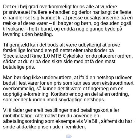
Det er i høj grad overkommeligt for os alle at vurdere
prisniveauet fra flere e-handler, og derfor har langt de fleste
e-handler set sig tvunget til at presse udsalgspriserne på en
række af deres varer – til babyer og børn, og desuden også
til voksne – helt i bund, og endda nogle gange byde på
levering uden betaling.
Til gengæld kan det trods alt være udbytterigt at prøve
forskellige forhandlere på nettet efter rabatkoder på
Specialized Rime 1.0 MTB Cykelsko før du placerer ordren,
sådan at du er på den sikre side med at få den mest
betalelige pris.
Man bør dog ikke undervurdere, at ifald en netshop udlover
bedst i test varer for en pris som kan ses som ekstraordinært
overkommelig, så kunne det tit være et fingerpeg om en
uoprigtig e-forretning. Kortkøb er dog en del af en ordning,
som redder kunden imod snydagtige netshops.
Vi tilråder generelt bestillinger med betalingskort eller
mobilbetaling. Alternativt bør du anvende en
afbetalingsordning som eksempelvis ViaBill, såfremt du har i
sinde at dække prisen ude i fremtiden.