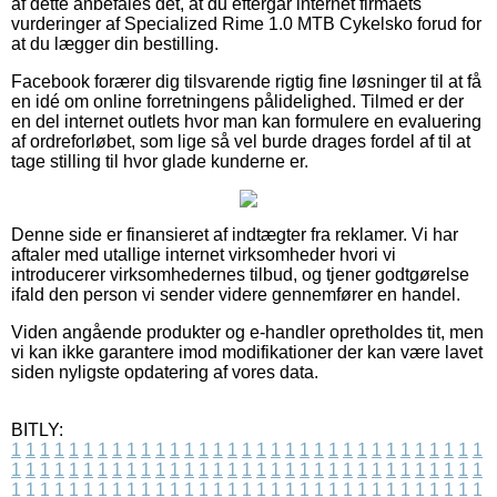
af dette anbefales det, at du eftergår internet firmaets
vurderinger af Specialized Rime 1.0 MTB Cykelsko forud for
at du lægger din bestilling.
Facebook forærer dig tilsvarende rigtig fine løsninger til at få
en idé om online forretningens pålidelighed. Tilmed er der
en del internet outlets hvor man kan formulere en evaluering
af ordreforløbet, som lige så vel burde drages fordel af til at
tage stilling til hvor glade kunderne er.
Denne side er finansieret af indtægter fra reklamer. Vi har
aftaler med utallige internet virksomheder hvori vi
introducerer virksomhedernes tilbud, og tjener godtgørelse
ifald den person vi sender videre gennemfører en handel.
Viden angående produkter og e-handler opretholdes tit, men
vi kan ikke garantere imod modifikationer der kan være lavet
siden nyligste opdatering af vores data.
BITLY:
1
1
1
1
1
1
1
1
1
1
1
1
1
1
1
1
1
1
1
1
1
1
1
1
1
1
1
1
1
1
1
1
1
1
1
1
1
1
1
1
1
1
1
1
1
1
1
1
1
1
1
1
1
1
1
1
1
1
1
1
1
1
1
1
1
1
1
1
1
1
1
1
1
1
1
1
1
1
1
1
1
1
1
1
1
1
1
1
1
1
1
1
1
1
1
1
1
1
1