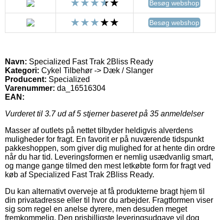
Besøg webshop
Besøg webshop
Navn:
Specialized Fast Trak 2Bliss Ready
Kategori:
Cykel Tilbehør -> Dæk / Slanger
Producent:
Specialized
Varenummer:
da_16516304
EAN:
Vurderet til
3.7
ud af 5 stjerner baseret på
35
anmeldelser
Masser af outlets på nettet tilbyder heldigvis alverdens
muligheder for fragt. En favorit er på nuværende tidspunkt
pakkeshoppen, som giver dig mulighed for at hente din ordre
når du har tid. Leveringsformen er nemlig usædvanlig smart,
og mange gange tilmed den mest letkøbte form for fragt ved
køb af Specialized Fast Trak 2Bliss Ready.
Du kan alternativt overveje at få produkterne bragt hjem til
din privatadresse eller til hvor du arbejder. Fragtformen viser
sig som regel en anelse dyrere, men desuden meget
fremkommelig. Den prisbilligste leveringsudgave vil dog