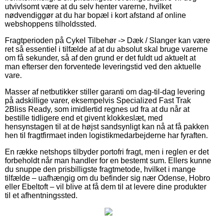
utvivlsomt være at du selv henter varerne, hvilket
nødvendiggør at du har bopæl i kort afstand af online
webshoppens tilholdssted.
Fragtperioden på Cykel Tilbehør -> Dæk / Slanger kan være
ret så essentiel i tilfælde af at du absolut skal bruge varerne
om få sekunder, så af den grund er det fuldt ud aktuelt at
man efterser den forventede leveringstid ved den aktuelle
vare.
Masser af netbutikker stiller garanti om dag-til-dag levering
på adskillige varer, eksempelvis Specialized Fast Trak
2Bliss Ready, som imidlertid regnes ud fra at du når at
bestille tidligere end et givent klokkeslæt, med
hensynstagen til at de højst sandsynligt kan nå at få pakken
hen til fragtfirmaet inden logistikmedarbejderne har fyraften.
En række netshops tilbyder portofri fragt, men i reglen er det
forbeholdt når man handler for en bestemt sum. Ellers kunne
du snuppe den prisbilligste fragtmetode, hvilket i mange
tilfælde – uafhængig om du befinder sig nær Odense, Hobro
eller Ebeltoft – vil blive at få dem til at levere dine produkter
til et afhentningssted.