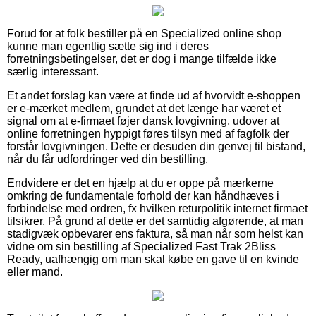
Forud for at folk bestiller på en Specialized online shop
kunne man egentlig sætte sig ind i deres
forretningsbetingelser, det er dog i mange tilfælde ikke
særlig interessant.
Et andet forslag kan være at finde ud af hvorvidt e-shoppen
er e-mærket medlem, grundet at det længe har været et
signal om at e-firmaet føjer dansk lovgivning, udover at
online forretningen hyppigt føres tilsyn med af fagfolk der
forstår lovgivningen. Dette er desuden din genvej til bistand,
når du får udfordringer ved din bestilling.
Endvidere er det en hjælp at du er oppe på mærkerne
omkring de fundamentale forhold der kan håndhæves i
forbindelse med ordren, fx hvilken returpolitik internet firmaet
tilsikrer. På grund af dette er det samtidig afgørende, at man
stadigvæk opbevarer ens faktura, så man når som helst kan
vidne om sin bestilling af Specialized Fast Trak 2Bliss
Ready, uafhængig om man skal købe en gave til en kvinde
eller mand.