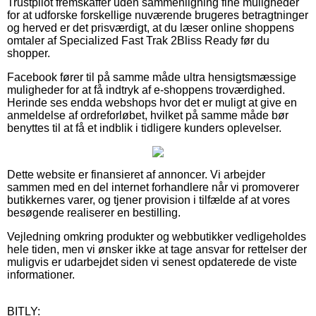
Trustpilot fremskaffer uden sammenligning fine muligheder
for at udforske forskellige nuværende brugeres betragtninger
og herved er det prisværdigt, at du læser online shoppens
omtaler af Specialized Fast Trak 2Bliss Ready før du
shopper.
Facebook fører til på samme måde ultra hensigtsmæssige
muligheder for at få indtryk af e-shoppens troværdighed.
Herinde ses endda webshops hvor det er muligt at give en
anmeldelse af ordreforløbet, hvilket på samme måde bør
benyttes til at få et indblik i tidligere kunders oplevelser.
Dette website er finansieret af annoncer. Vi arbejder
sammen med en del internet forhandlere når vi promoverer
butikkernes varer, og tjener provision i tilfælde af at vores
besøgende realiserer en bestilling.
Vejledning omkring produkter og webbutikker vedligeholdes
hele tiden, men vi ønsker ikke at tage ansvar for rettelser der
muligvis er udarbejdet siden vi senest opdaterede de viste
informationer.
BITLY: