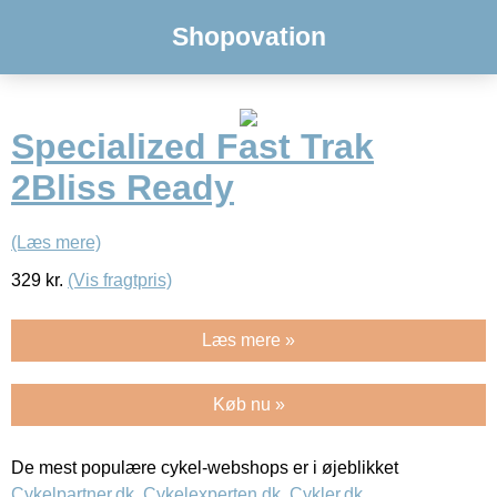
Shopovation
Specialized Fast Trak
2Bliss Ready
(Læs mere)
329
kr.
(Vis fragtpris)
Læs mere »
Køb nu »
De mest populære cykel-webshops er i øjeblikket
Cykelpartner.dk
,
Cykelexperten.dk
,
Cykler.dk
,