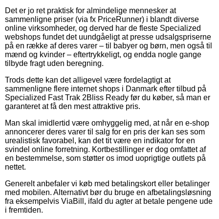
Det er jo ret praktisk for almindelige mennesker at
sammenligne priser (via fx PriceRunner) i blandt diverse
online virksomheder, og derved har de fleste Specialized
webshops fundet det uundgåeligt at presse udsalgspriserne
på en række af deres varer – til babyer og børn, men også til
mænd og kvinder – eftertrykkeligt, og endda nogle gange
tilbyde fragt uden beregning.
Trods dette kan det alligevel være fordelagtigt at
sammenligne flere internet shops i Danmark efter tilbud på
Specialized Fast Trak 2Bliss Ready før du køber, så man er
garanteret at få den mest attraktive pris.
Man skal imidlertid være omhyggelig med, at når en e-shop
annoncerer deres varer til salg for en pris der kan ses som
urealistisk favorabel, kan det tit være en indikator for en
svindel online forretning. Kortbestillinger er dog omfattet af
en bestemmelse, som støtter os imod uoprigtige outlets på
nettet.
Generelt anbefaler vi køb med betalingskort eller betalinger
med mobilen. Alternativt bør du bruge en afbetalingsløsning
fra eksempelvis ViaBill, ifald du agter at betale pengene ude
i fremtiden.