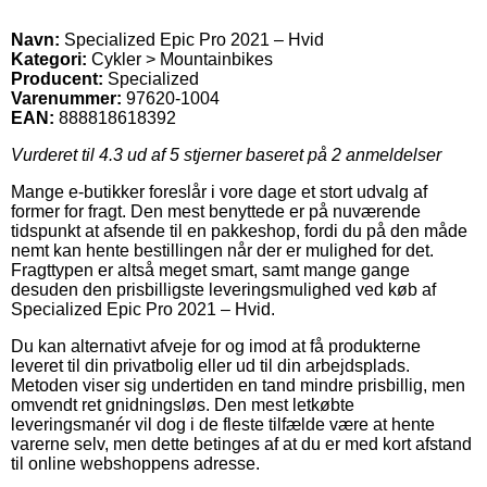
Navn:
Specialized Epic Pro 2021 – Hvid
Kategori:
Cykler > Mountainbikes
Producent:
Specialized
Varenummer:
97620-1004
EAN:
888818618392
Vurderet til
4.3
ud af 5 stjerner baseret på
2
anmeldelser
Mange e-butikker foreslår i vore dage et stort udvalg af
former for fragt. Den mest benyttede er på nuværende
tidspunkt at afsende til en pakkeshop, fordi du på den måde
nemt kan hente bestillingen når der er mulighed for det.
Fragttypen er altså meget smart, samt mange gange
desuden den prisbilligste leveringsmulighed ved køb af
Specialized Epic Pro 2021 – Hvid.
Du kan alternativt afveje for og imod at få produkterne
leveret til din privatbolig eller ud til din arbejdsplads.
Metoden viser sig undertiden en tand mindre prisbillig, men
omvendt ret gnidningsløs. Den mest letkøbte
leveringsmanér vil dog i de fleste tilfælde være at hente
varerne selv, men dette betinges af at du er med kort afstand
til online webshoppens adresse.