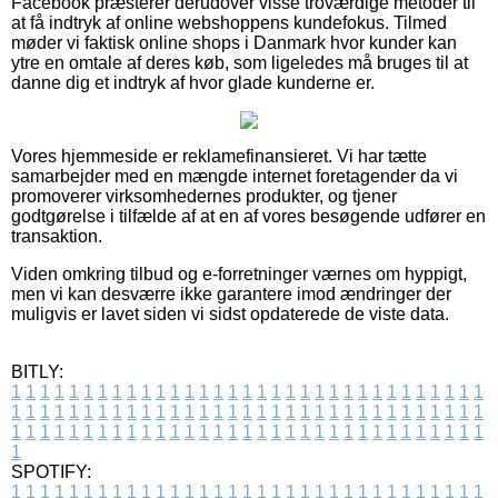
Facebook præsterer derudover visse troværdige metoder til
at få indtryk af online webshoppens kundefokus. Tilmed
møder vi faktisk online shops i Danmark hvor kunder kan
ytre en omtale af deres køb, som ligeledes må bruges til at
danne dig et indtryk af hvor glade kunderne er.
Vores hjemmeside er reklamefinansieret. Vi har tætte
samarbejder med en mængde internet foretagender da vi
promoverer virksomhedernes produkter, og tjener
godtgørelse i tilfælde af at en af vores besøgende udfører en
transaktion.
Viden omkring tilbud og e-forretninger værnes om hyppigt,
men vi kan desværre ikke garantere imod ændringer der
muligvis er lavet siden vi sidst opdaterede de viste data.
BITLY:
1
1
1
1
1
1
1
1
1
1
1
1
1
1
1
1
1
1
1
1
1
1
1
1
1
1
1
1
1
1
1
1
1
1
1
1
1
1
1
1
1
1
1
1
1
1
1
1
1
1
1
1
1
1
1
1
1
1
1
1
1
1
1
1
1
1
1
1
1
1
1
1
1
1
1
1
1
1
1
1
1
1
1
1
1
1
1
1
1
1
1
1
1
1
1
1
1
1
1
1
SPOTIFY:
1
1
1
1
1
1
1
1
1
1
1
1
1
1
1
1
1
1
1
1
1
1
1
1
1
1
1
1
1
1
1
1
1