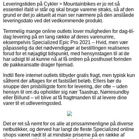
Leveringstiden på Cykler > Mountainbikes er jo ret så
essentiel ifald vi står og skal bruge varerne straks, så af den
grund er det jo aktuelt at man ser nærmere på den anslåede
leveringsdato ved det vedkommende produkt.
Temmelig mange online outlets lover muligheden for dag-til-
dag levering på en lang række af deres varenumre,
eksempelvis Specialized Epic Pro 2021 – Hvid, men vær
påpasselig da det nødvendiggør at bestillingen realiseres
forud for et nøjagtigt tidspunkt, med hensynstagen til at de
har udsigt til at kunne nå at få ordren på posthuset forinden
de pakkeansatte drager hjemad.
Indtil flere internet outlets tilbyder gratis fragt, men typisk kun
såfremt der aftages for et fastslået beløb. Ellers bør du
snuppe den prisbilligste form for levering, der ofte – uden
hensyn til om du opholder sig nær Taastrup, Nørresundby
eller Billund – vil blive at få fragtmanden til at levere dine
varer til et udleveringssted.
Det er ret så nemt for os alle at prissammenligne på diverse
netbutikker, og derved har langt de fleste Specialized online
shops været nødt til at mindske priserne på en række af