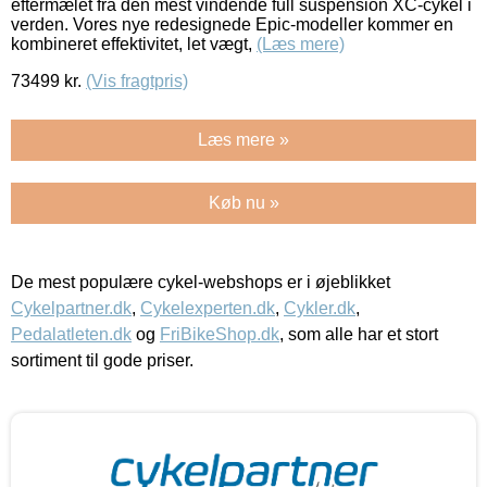
eftermælet fra den mest vindende full suspension XC-cykel i
verden. Vores nye redesignede Epic-modeller kommer en
kombineret effektivitet, let vægt,
(Læs mere)
73499
kr.
(Vis fragtpris)
Læs mere »
Køb nu »
De mest populære cykel-webshops er i øjeblikket
Cykelpartner.dk
,
Cykelexperten.dk
,
Cykler.dk
,
Pedalatleten.dk
og
FriBikeShop.dk
, som alle har et stort
sortiment til gode priser.