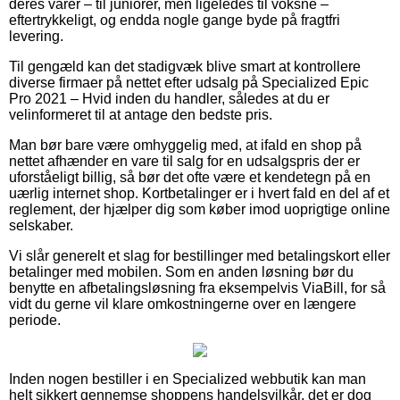
deres varer – til juniorer, men ligeledes til voksne –
eftertrykkeligt, og endda nogle gange byde på fragtfri
levering.
Til gengæld kan det stadigvæk blive smart at kontrollere
diverse firmaer på nettet efter udsalg på Specialized Epic
Pro 2021 – Hvid inden du handler, således at du er
velinformeret til at antage den bedste pris.
Man bør bare være omhyggelig med, at ifald en shop på
nettet afhænder en vare til salg for en udsalgspris der er
uforståeligt billig, så bør det ofte være et kendetegn på en
uærlig internet shop. Kortbetalinger er i hvert fald en del af et
reglement, der hjælper dig som køber imod uoprigtige online
selskaber.
Vi slår generelt et slag for bestillinger med betalingskort eller
betalinger med mobilen. Som en anden løsning bør du
benytte en afbetalingsløsning fra eksempelvis ViaBill, for så
vidt du gerne vil klare omkostningerne over en længere
periode.
Inden nogen bestiller i en Specialized webbutik kan man
helt sikkert gennemse shoppens handelsvilkår, det er dog