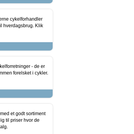
erne cykelforhandler
til hverdagsbrug. Klik
lforretninger - de er
mmen forelsket i cykler.
 med et godt sortiment
g til priser hvor de
alg.