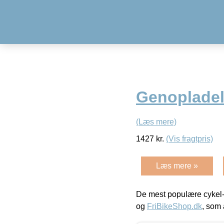
Genoplade
(Læs mere)
1427
kr.
(Vis fragtpris)
Læs mere »
De mest populære cykel-
og
FriBikeShop.dk
, som 