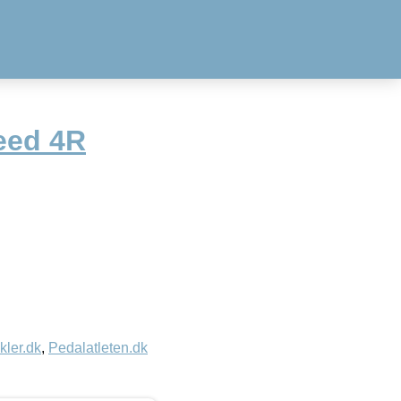
eed 4R
kler.dk
,
Pedalatleten.dk