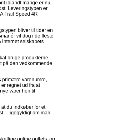
rit iblandt mange er nu
dst. Leveringstypen er
LVA Trail Speed 4R
stypen bliver til tider en
manér vil dog i de fleste
å internet selskabets
skal bruge produkterne
punkt på den vedkommende
res primære varenumre,
r regnet ud fra at
nye varer hen til
 at du indkøber for et
st – ligegyldigt om man
kellige online outlets, og