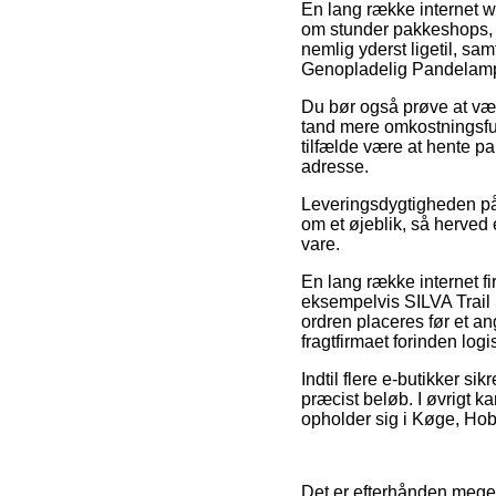
En lang række internet we
om stunder pakkeshops, h
nemlig yderst ligetil, s
Genopladelig Pandelam
Du bør også prøve at vælge
tand mere omkostningsful
tilfælde være at hente pa
adresse.
Leveringsdygtigheden på 
om et øjeblik, så herved
vare.
En lang række internet fi
eksempelvis SILVA Trail
ordren placeres før et ang
fragtfirmaet forinden logis
Indtil flere e-butikker si
præcist beløb. I øvrigt 
opholder sig i Køge, Hobr
Det er efterhånden meget 