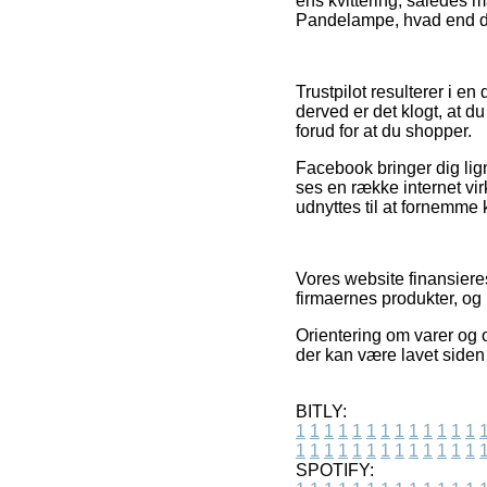
ens kvittering, således
Pandelampe, hvad end du 
Trustpilot resulterer i en
derved er det klogt, at 
forud for at du shopper.
Facebook bringer dig lign
ses en række internet vi
udnyttes til at fornemme 
Vores website finansier
firmaernes produkter, og 
Orientering om varer og 
der kan være lavet siden
BITLY:
1
1
1
1
1
1
1
1
1
1
1
1
1
1
1
1
1
1
1
1
1
1
1
1
1
1
SPOTIFY: