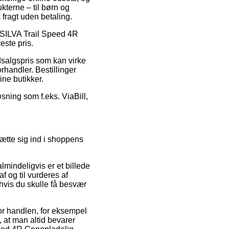
kterne – til børn og
fragt uden betaling.
på SILVA Trail Speed 4R
este pris.
dsalgspris som kan virke
rhandler. Bestillinger
ne butikker.
øsning som f.eks. ViaBill,
ætte sig ind i shoppens
mindeligvis er et billede
f og til vurderes af
 hvis du skulle få besvær
for handlen, for eksempel
, at man altid bevarer