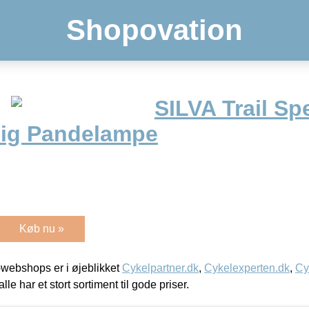
Shopovation
SILVA Trail Sp
lig Pandelampe
Køb nu »
webshops er i øjeblikket
Cykelpartner.dk
,
Cykelexperten.dk
,
Cy
alle har et stort sortiment til gode priser.