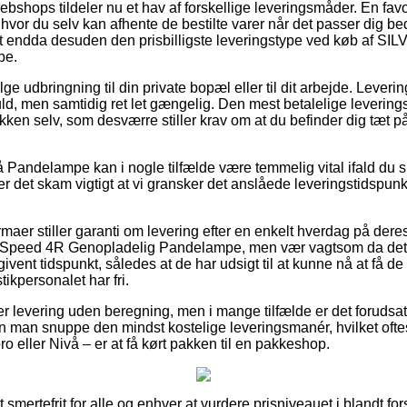
bshops tildeler nu et hav af forskellige leveringsmåder. En favo
vor du selv kan afhente de bestilte varer når det passer dig be
amt endda desuden den prisbilligste leveringstype ved køb af SI
pe.
 udbringning til din private bopæl eller til dit arbejde. Levering
d, men samtidig ret let gængelig. Den mest betalelige leverings
kken selv, som desværre stiller krav om at du befinder dig tæt p
Pandelampe kan i nogle tilfælde være temmelig vital ifald du 
 er det skam vigtigt at vi gransker det anslåede leveringstids
rmaer stiller garanti om levering efter en enkelt hverdag på de
 Speed 4R Genopladelig Pandelampe, men vær vagtsom da det e
ivent tidspunkt, således at de har udsigt til at kunne nå at få de 
tikpersonalet har fri.
krer levering uden beregning, men i mange tilfælde er det forudsat
kan man snuppe den mindst kostelige leveringsmanér, hvilket ofte
o eller Nivå – er at få kørt pakken til en pakkeshop.
smertefrit for alle og enhver at vurdere prisniveauet i blandt fors