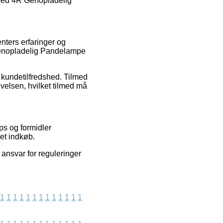
peed 4R Genopladelig
enters erfaringer og
R Genopladelig Pandelampe
s kundetilfredshed. Tilmed
velsen, hvilket tilmed må
ps og formidler
 et indkøb.
ansvar for reguleringer
1
1
1
1
1
1
1
1
1
1
1
1
1