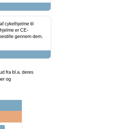
f cykelhjelme til
lhjelme er CE-
 bestille gennem dem.
 fra bl.a. deres
mer og