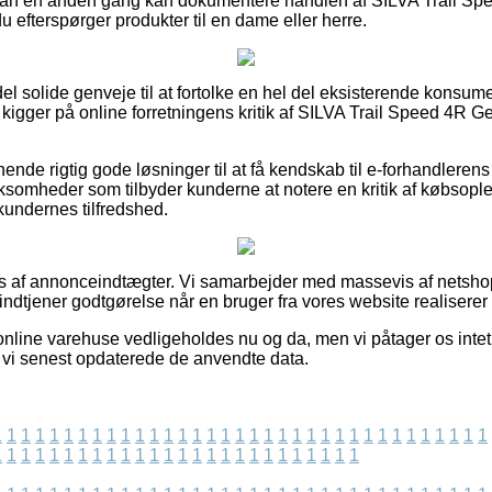
 man en anden gang kan dokumentere handlen af SILVA Trail S
efterspørger produkter til en dame eller herre.
 del solide genveje til at fortolke en hel del eksisterende konsum
du kigger på online forretningens kritik af SILVA Trail Speed 4
ende rigtig gode løsninger til at få kendskab til e-forhandleren
rksomheder som tilbyder kunderne at notere en kritik af købsople
kundernes tilfredshed.
es af annonceindtægter. Vi samarbejder med massevis af netsho
indtjener godtgørelse når en bruger fra vores website realiserer
online varehuse vedligeholdes nu og da, men vi påtager os intet 
 vi senest opdaterede de anvendte data.
1
1
1
1
1
1
1
1
1
1
1
1
1
1
1
1
1
1
1
1
1
1
1
1
1
1
1
1
1
1
1
1
1
1
1
1
1
1
1
1
1
1
1
1
1
1
1
1
1
1
1
1
1
1
1
1
1
1
1
1
1