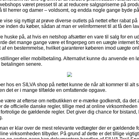
A webshops været presset til at at reducere salgspriserne på produ
å til herrer og damer – voldsomt, og endda nogle gange byde på 
 vise sig nyttigt at prøve diverse outlets på nettet efter rabat 
inden du køber, sådan at man er velinformeret til at få den lav
 huske på, at hvis en netshop afsætter en vare til salg for en u
burde det mange gange være et fingerpeg om en uægte internet fo
t af en bestemmelse, hvilket garanterer køberen imod uægte onli
estillinger eller mobilbetaling. Alternativt kunne du anvende en l
e betalingen senere.
er hos en SILVA shop på nettet kunne de når alt kommer til alt s
men det er i mange tilfælde en omfattende opgave.
være at efterse om netbutikken er e-mærke godkendt, da det al
 de officielle danske regler, tillige med at online virksomheden a
 fortrolige de gældende regler. Det giver dig chance for bistand,
g.
t man er klar over de mest relevante vedtægter der er gældende 
ne virksomheden tilbyder. På grund af dette er det tillige vigtigt