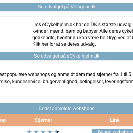
Se udvalget på Velogear.dk
Hos eCykelhjelm.dk har de DK's største udvalg a
kvinder, mænd, børn og babyer. Alle deres cyke
godkendte, hvorfor du kan være helt tryg ved at
Klik her for at se deres udvalg.
Se udvalget på eCykelhjelm.dk
t populære webshops og anmeldt dem med stjerner fra 1 til 5 ud
rrelse, kundeservice, brugervenlighed, betingelser, leveringsfor
Bedst anmeldte webshops
op
Stjerner
Link
Besøg webshop