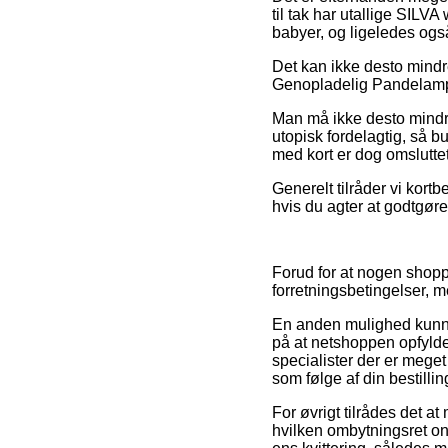
til tak har utallige SILV
babyer, og ligeledes ogs
Det kan ikke desto mindre
Genopladelig Pandelampe 
Man må ikke desto mindre
utopisk fordelagtig, så 
med kort er dog omslutte
Generelt tilråder vi kortb
hvis du agter at godtgør
Forud for at nogen shopp
forretningsbetingelser, 
En anden mulighed kunne 
på at netshoppen opfylder
specialister der er meget
som følge af din bestillin
For øvrigt tilrådes det a
hvilken ombytningsret onli