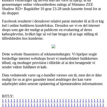
kunders vurderinger og derved kan det være til hjælp, at du
gennemsøger online virksomhedens ratings af Shimano ZEE
Shadow RD+ Bagskifter 10 gear 23-28 tands kassette forud for at
du shopper.
Facebook resulterer i derudover relativt pæne metoder til at få et kig
ind i online butikkens kundefokus. Desuden ser vi en del internet
shops som gør det muligt at publicere en evaluering af deres
købsoplevelse, hvilket lige så vel bør bruges til at tage stilling til
tilfredsheden hos kunderne.
Dette website finansieres af reklameindtægter. Vi hjælper nogle
forskellige internet webshops hvori vi markedsfører butikkernes
tilbud, og modtager provision i tilfælde af at den besøgende vi
sender videre fuldfører et køb.
Data vedrørende varer og e-handler værnes om tit, men det er ikke
muligt for os at give garantier imod ændringer der kan være
udarbejdet siden seneste opdatering af hjemmesidens informationer.
BITLY:
1
1
1
1
1
1
1
1
1
1
1
1
1
1
1
1
1
1
1
1
1
1
1
1
1
1
1
1
1
1
1
1
1
1
1
1
1
1
1
1
1
1
1
1
1
1
1
1
1
1
1
1
1
1
1
1
1
1
1
1
1
1
1
1
1
1
1
1
1
1
1
1