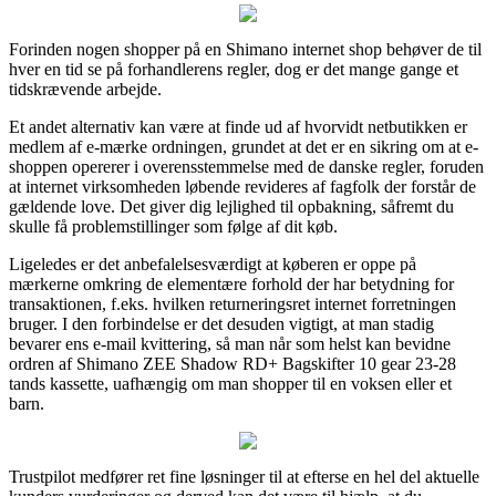
Forinden nogen shopper på en Shimano internet shop behøver de til
hver en tid se på forhandlerens regler, dog er det mange gange et
tidskrævende arbejde.
Et andet alternativ kan være at finde ud af hvorvidt netbutikken er
medlem af e-mærke ordningen, grundet at det er en sikring om at e-
shoppen opererer i overensstemmelse med de danske regler, foruden
at internet virksomheden løbende revideres af fagfolk der forstår de
gældende love. Det giver dig lejlighed til opbakning, såfremt du
skulle få problemstillinger som følge af dit køb.
Ligeledes er det anbefalelsesværdigt at køberen er oppe på
mærkerne omkring de elementære forhold der har betydning for
transaktionen, f.eks. hvilken returneringsret internet forretningen
bruger. I den forbindelse er det desuden vigtigt, at man stadig
bevarer ens e-mail kvittering, så man når som helst kan bevidne
ordren af Shimano ZEE Shadow RD+ Bagskifter 10 gear 23-28
tands kassette, uafhængig om man shopper til en voksen eller et
barn.
Trustpilot medfører ret fine løsninger til at efterse en hel del aktuelle