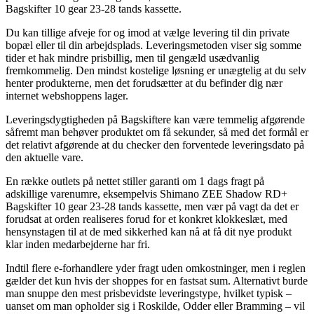
Bagskifter 10 gear 23-28 tands kassette.
Du kan tillige afveje for og imod at vælge levering til din private
bopæl eller til din arbejdsplads. Leveringsmetoden viser sig somme
tider et hak mindre prisbillig, men til gengæld usædvanlig
fremkommelig. Den mindst kostelige løsning er unægtelig at du selv
henter produkterne, men det forudsætter at du befinder dig nær
internet webshoppens lager.
Leveringsdygtigheden på Bagskiftere kan være temmelig afgørende
såfremt man behøver produktet om få sekunder, så med det formål er
det relativt afgørende at du checker den forventede leveringsdato på
den aktuelle vare.
En række outlets på nettet stiller garanti om 1 dags fragt på
adskillige varenumre, eksempelvis Shimano ZEE Shadow RD+
Bagskifter 10 gear 23-28 tands kassette, men vær på vagt da det er
forudsat at orden realiseres forud for et konkret klokkeslæt, med
hensynstagen til at de med sikkerhed kan nå at få dit nye produkt
klar inden medarbejderne har fri.
Indtil flere e-forhandlere yder fragt uden omkostninger, men i reglen
gælder det kun hvis der shoppes for en fastsat sum. Alternativt burde
man snuppe den mest prisbevidste leveringstype, hvilket typisk –
uanset om man opholder sig i Roskilde, Odder eller Bramming – vil