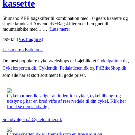
kassette
Shimano ZEE bagskifter til kombination med 10 gears kassette og
single kranksæt.Anvendelse:Bagskifteren er beregnet til
mountainbike med 1 …
(Læs mere)
499
kr.
(Vis fragtpris)
Læs mere »
Køb nu »
De mest populære cykel-webshops er i øjeblikket
Cykelpartner.dk
,
Cykelexperten.dk
,
Cykler.dk
,
Pedalatleten.dk
og
FriBikeShop.dk
,
som alle har et stort sortiment til gode priser.
Cykelpartner.dk sælger alt inden for cykler, cykeltilbehør og
udstyr og har en bred vifte af reservedele til din cykel. Klik her
for at se deres udvalg.
Se udvalget på Cykelpartner.dk
Cykelexperten.dk vil fremstå som en troværdig og