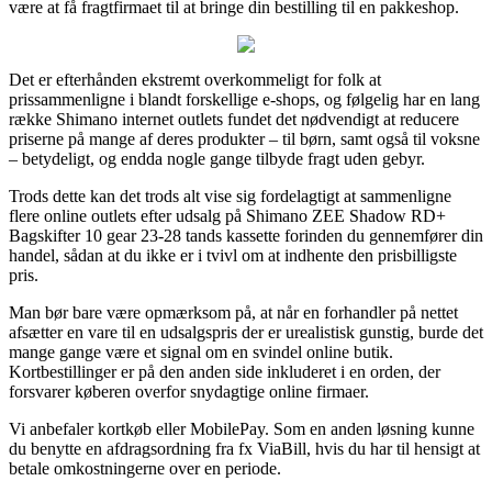
være at få fragtfirmaet til at bringe din bestilling til en pakkeshop.
Det er efterhånden ekstremt overkommeligt for folk at
prissammenligne i blandt forskellige e-shops, og følgelig har en lang
række Shimano internet outlets fundet det nødvendigt at reducere
priserne på mange af deres produkter – til børn, samt også til voksne
– betydeligt, og endda nogle gange tilbyde fragt uden gebyr.
Trods dette kan det trods alt vise sig fordelagtigt at sammenligne
flere online outlets efter udsalg på Shimano ZEE Shadow RD+
Bagskifter 10 gear 23-28 tands kassette forinden du gennemfører din
handel, sådan at du ikke er i tvivl om at indhente den prisbilligste
pris.
Man bør bare være opmærksom på, at når en forhandler på nettet
afsætter en vare til en udsalgspris der er urealistisk gunstig, burde det
mange gange være et signal om en svindel online butik.
Kortbestillinger er på den anden side inkluderet i en orden, der
forsvarer køberen overfor snydagtige online firmaer.
Vi anbefaler kortkøb eller MobilePay. Som en anden løsning kunne
du benytte en afdragsordning fra fx ViaBill, hvis du har til hensigt at
betale omkostningerne over en periode.