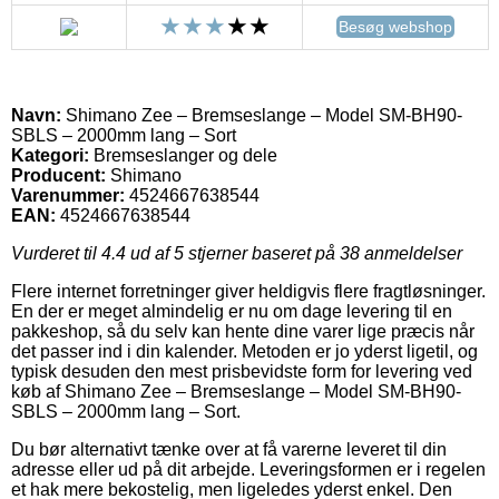
Besøg webshop
Navn:
Shimano Zee – Bremseslange – Model SM-BH90-
SBLS – 2000mm lang – Sort
Kategori:
Bremseslanger og dele
Producent:
Shimano
Varenummer:
4524667638544
EAN:
4524667638544
Vurderet til
4.4
ud af 5 stjerner baseret på
38
anmeldelser
Flere internet forretninger giver heldigvis flere fragtløsninger.
En der er meget almindelig er nu om dage levering til en
pakkeshop, så du selv kan hente dine varer lige præcis når
det passer ind i din kalender. Metoden er jo yderst ligetil, og
typisk desuden den mest prisbevidste form for levering ved
køb af Shimano Zee – Bremseslange – Model SM-BH90-
SBLS – 2000mm lang – Sort.
Du bør alternativt tænke over at få varerne leveret til din
adresse eller ud på dit arbejde. Leveringsformen er i regelen
et hak mere bekostelig, men ligeledes yderst enkel. Den