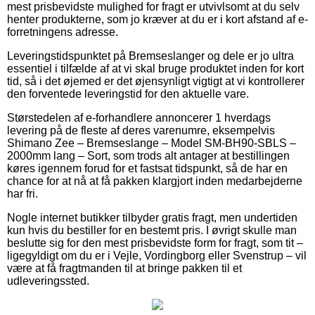
mest prisbevidste mulighed for fragt er utvivlsomt at du selv
henter produkterne, som jo kræver at du er i kort afstand af e-
forretningens adresse.
Leveringstidspunktet på Bremseslanger og dele er jo ultra
essentiel i tilfælde af at vi skal bruge produktet inden for kort
tid, så i det øjemed er det øjensynligt vigtigt at vi kontrollerer
den forventede leveringstid for den aktuelle vare.
Størstedelen af e-forhandlere annoncerer 1 hverdags
levering på de fleste af deres varenumre, eksempelvis
Shimano Zee – Bremseslange – Model SM-BH90-SBLS –
2000mm lang – Sort, som trods alt antager at bestillingen
køres igennem forud for et fastsat tidspunkt, så de har en
chance for at nå at få pakken klargjort inden medarbejderne
har fri.
Nogle internet butikker tilbyder gratis fragt, men undertiden
kun hvis du bestiller for en bestemt pris. I øvrigt skulle man
beslutte sig for den mest prisbevidste form for fragt, som tit –
ligegyldigt om du er i Vejle, Vordingborg eller Svenstrup – vil
være at få fragtmanden til at bringe pakken til et
udleveringssted.