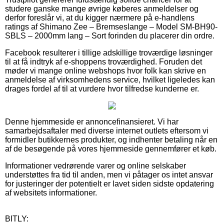
studere ganske mange øvrige køberes anmeldelser og
derfor foreslår vi, at du kigger nærmere på e-handlens
ratings af Shimano Zee – Bremseslange – Model SM-BH90-
SBLS – 2000mm lang – Sort forinden du placerer din ordre.
Facebook resulterer i tillige adskillige troværdige løsninger
til at få indtryk af e-shoppens troværdighed. Foruden det
møder vi mange online webshops hvor folk kan skrive en
anmeldelse af virksomhedens service, hvilket ligeledes kan
drages fordel af til at vurdere hvor tilfredse kunderne er.
Denne hjemmeside er annoncefinansieret. Vi har
samarbejdsaftaler med diverse internet outlets eftersom vi
formidler butikkernes produkter, og indhenter betaling når en
af de besøgende på vores hjemmeside gennemfører et køb.
Informationer vedrørende varer og online selskaber
understøttes fra tid til anden, men vi påtager os intet ansvar
for justeringer der potentielt er lavet siden sidste opdatering
af websitets informationer.
BITLY: