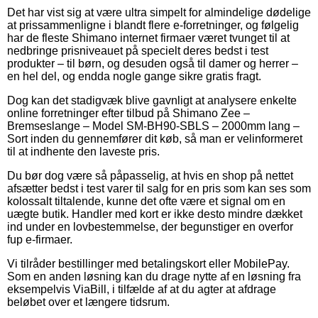
Det har vist sig at være ultra simpelt for almindelige dødelige
at prissammenligne i blandt flere e-forretninger, og følgelig
har de fleste Shimano internet firmaer været tvunget til at
nedbringe prisniveauet på specielt deres bedst i test
produkter – til børn, og desuden også til damer og herrer –
en hel del, og endda nogle gange sikre gratis fragt.
Dog kan det stadigvæk blive gavnligt at analysere enkelte
online forretninger efter tilbud på Shimano Zee –
Bremseslange – Model SM-BH90-SBLS – 2000mm lang –
Sort inden du gennemfører dit køb, så man er velinformeret
til at indhente den laveste pris.
Du bør dog være så påpasselig, at hvis en shop på nettet
afsætter bedst i test varer til salg for en pris som kan ses som
kolossalt tiltalende, kunne det ofte være et signal om en
uægte butik. Handler med kort er ikke desto mindre dækket
ind under en lovbestemmelse, der begunstiger en overfor
fup e-firmaer.
Vi tilråder bestillinger med betalingskort eller MobilePay.
Som en anden løsning kan du drage nytte af en løsning fra
eksempelvis ViaBill, i tilfælde af at du agter at afdrage
beløbet over et længere tidsrum.