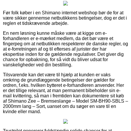
Før folk køber i en Shimano internet webshop bør de for at
være sikker gennemse netbutikkens betingelser, dog er det i
reglen et tidskrævende arbejde.
En nem løsning kunne måske være at kigge om e-
forhandleren er e-mærket medlem, da det bør være et
fingerpeg om at netbutikken respekterer de danske regler, og
at e-forretningen af og til efterses af jurister der har
ekspertise inden for de gældende regulativer. Det giver dig
chance for opbakning, for så vidt du bliver udsat for
vanskeligheder ved din bestilling.
Tilsvarende kan det være til hjælp at kunden er vaks
omkring de grundlæggende betingelser der gælder for
ordren, f.eks. hvilken bytteret e-forhandleren anvender. Her
er det tillige relevant, at man permanent bibeholder sin e-
mail kvittering, så man i fremtiden kan dokumentere sit køb
af Shimano Zee – Bremseslange – Model SM-BH90-SBLS –
2000mm lang – Sort, uanset om du søger en vare til en
kvinde eller mand.
Trustpilot genererer fuldstændig solide chancer for at