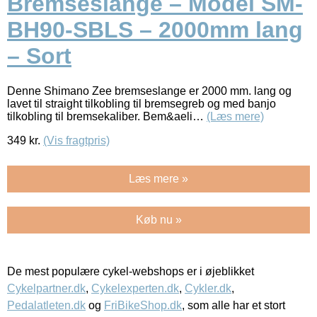
Bremseslange – Model SM-
BH90-SBLS – 2000mm lang
– Sort
Denne Shimano Zee bremseslange er 2000 mm. lang og
lavet til straight tilkobling til bremsegreb og med banjo
tilkobling til bremsekaliber. Bem&aeli…
(Læs mere)
349
kr.
(Vis fragtpris)
Læs mere »
Køb nu »
De mest populære cykel-webshops er i øjeblikket
Cykelpartner.dk
,
Cykelexperten.dk
,
Cykler.dk
,
Pedalatleten.dk
og
FriBikeShop.dk
, som alle har et stort