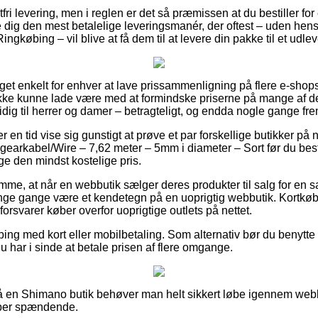
tfri levering, men i reglen er det så præmissen at du bestiller fo
e dig den mest betalelige leveringsmanér, der oftest – uden hens
ingkøbing – vil blive at få dem til at levere din pakke til et udle
et enkelt for enhver at lave prissammenligning på flere e-shops,
kke kunne lade være med at formindske priserne på mange af der
dig til herrer og damer – betragteligt, og endda nogle gange fre
er en tid vise sig gunstigt at prøve et par forskellige butikker på n
gearkabel/Wire – 7,62 meter – 5mm i diameter – Sort før du besti
age den mindst kostelige pris.
emme, at når en webbutik sælger deres produkter til salg for en 
nge gange være et kendetegn på en uoprigtig webbutik. Kortkøb e
 forsvarer køber overfor uoprigtige outlets på nettet.
ping med kort eller mobilbetaling. Som alternativ bør du benytte
t du har i sinde at betale prisen af flere omgange.
 en Shimano butik behøver man helt sikkert løbe igennem webb
uper spændende.