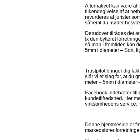
Alternativet kan være at
tilkendegivelse af at ne
revurderes af jurister so
såfremt du møder besvær
Derudover tilrådes det a
fx den bytteret forretnin
så man i fremtiden kan d
5mm i diameter – Sort, li
Trustpilot bringer dig fa
slår vi et slag for, at 
meter – 5mm i diameter –
Facebook indebærer tilli
kundetilfredshed. Her m
virksomhedens service, hv
Denne hjemmeside er fina
markedsfører forretninger