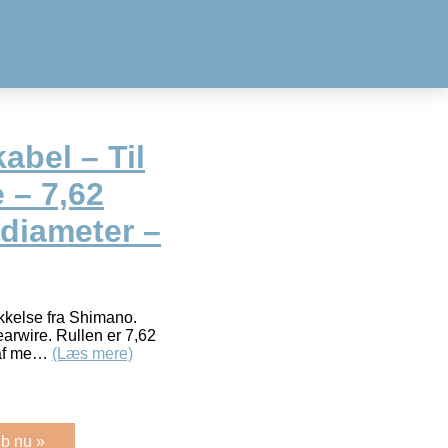
abel – Til
 – 7,62
 diameter –
kkelse fra Shimano.
earwire. Rullen er 7,62
 af me…
(Læs mere)
b nu »