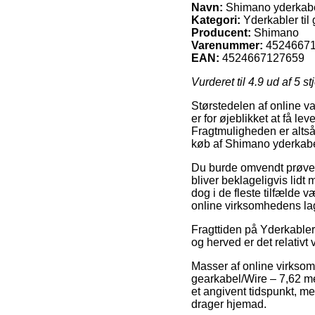
Navn:
Shimano yderkabel
Kategori:
Yderkabler til
Producent:
Shimano
Varenummer:
4524667
EAN:
4524667127659
Vurderet til
4.9
ud af 5 st
Størstedelen af online va
er for øjeblikket at få l
Fragtmuligheden er altså
køb af Shimano yderkabel
Du burde omvendt prøve at
bliver beklageligvis lidt
dog i de fleste tilfælde 
online virksomhedens la
Fragttiden på Yderkabler 
og herved er det relativt
Masser af online virksom
gearkabel/Wire – 7,62 met
et angivent tidspunkt, me
drager hjemad.