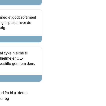
 med et godt sortiment
g til priser hvor de
alg.
f cykelhjelme til
lhjelme er CE-
 bestille gennem dem.
 fra bl.a. deres
mer og