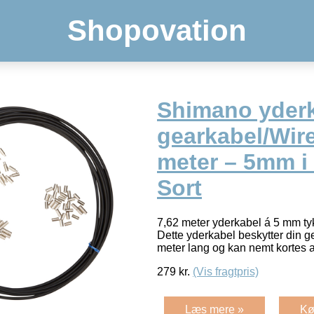
Shopovation
Shimano yderk
gearkabel/Wire
meter – 5mm i
Sort
7,62 meter yderkabel á 5 mm ty
Dette yderkabel beskytter din g
meter lang og kan nemt kortes
279
kr.
(Vis fragtpris)
Læs mere »
Kø