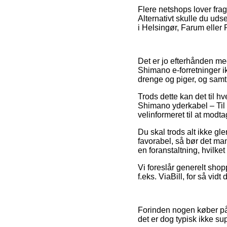
Flere netshops lover frag
Alternativt skulle du uds
i Helsingør, Farum eller R
Det er jo efterhånden meg
Shimano e-forretninger i
drenge og piger, og samti
Trods dette kan det til hv
Shimano yderkabel – Til 
velinformeret til at modt
Du skal trods alt ikke gl
favorabel, så bør det ma
en foranstaltning, hvilket
Vi foreslår generelt shop
f.eks. ViaBill, for så vid
Forinden nogen køber på
det er dog typisk ikke s