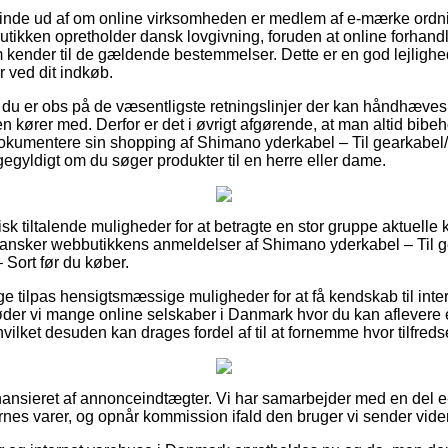
 finde ud af om online virksomheden er medlem af e-mærke ordni
tbutikken opretholder dansk lovgivning, foruden at online forhan
m kender til de gældende bestemmelser. Dette er en god lejlighe
 ved dit indkøb.
t du er obs på de væsentligste retningslinjer der kan håndhæves
gen kører med. Derfor er det i øvrigt afgørende, at man altid bibeh
okumentere sin shopping af Shimano yderkabel – Til gearkabel/
gegyldigt om du søger produkter til en herre eller dame.
ktisk tiltalende muligheder for at betragte en stor gruppe aktuel
du gransker webbutikkens anmeldelser af Shimano yderkabel – Til 
 Sort før du køber.
ge tilpas hensigtsmæssige muligheder for at få kendskab til inte
øder vi mange online selskaber i Danmark hvor du kan aflevere
ilket desuden kan drages fordel af til at fornemme hvor tilfreds
nsieret af annonceindtægter. Vi har samarbejder med en del e-
nes varer, og opnår kommission ifald den bruger vi sender vider