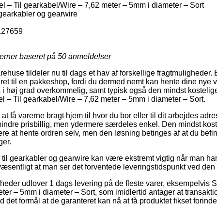
 – Til gearkabel/Wire – 7,62 meter – 5mm i diameter – Sort
 gearkabler og gearwire
127659
jerner baseret på
50
anmeldelser
rehuse tildeler nu til dags et hav af forskellige fragtmuligheder
everet til en pakkeshop, fordi du dermed nemt kan hente dine nye v
 i høj grad overkommelig, samt typisk også den mindst kostelige
 – Til gearkabel/Wire – 7,62 meter – 5mm i diameter – Sort.
 få varerne bragt hjem til hvor du bor eller til dit arbejdes adr
 mindre prisbillig, men ydermere særdeles enkel. Den mindst koste
være at hente ordren selv, men den løsning betinges af at du befi
ger.
til gearkabler og gearwire kan være ekstremt vigtig når man har
 væsentligt at man ser det forventede leveringstidspunkt ved den
heder udlover 1 dags levering på de fleste varer, eksempelvis 
er – 5mm i diameter – Sort, som imidlertid antager at transaktio
d det formål at de garanteret kan nå at få produktet fikset forind