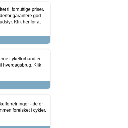
et til fornuftige priser.
 derfor garantere god
dstyr. Klik her for at
erne cykelforhandler
til hverdagsbrug. Klik
lforretninger - de er
mmen forelsket i cykler.