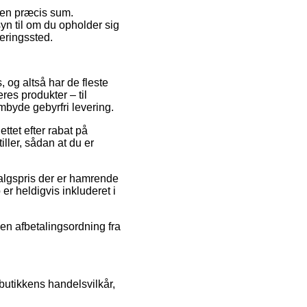
r en præcis sum.
yn til om du opholder sig
veringssted.
 og altså har de fleste
es produkter – til
mbyde gebyrfri levering.
ettet efter rabat på
ller, sådan at du er
salgspris der er hamrende
r heldigvis inkluderet i
 en afbetalingsordning fra
utikkens handelsvilkår,