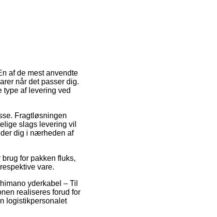
. En af de mest anvendte
arer når det passer dig.
 type af levering ved
esse. Fragtløsningen
lige slags levering vil
nder dig i nærheden af
 brug for pakken fluks,
 respektive vare.
Shimano yderkabel – Til
nen realiseres forud for
en logistikpersonalet