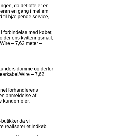
ngen, da det ofte er en
dleren en gang i mellem
d til hjælpende service,
 i forbindelse med købet,
older ens kvitteringsmail,
Wire – 7,62 meter –
le kunders domme og derfor
gearkabel/Wire – 7,62
rnet forhandlerens
 en anmeldelse af
e kunderne er.
butikker da vi
e realiserer et indkøb.