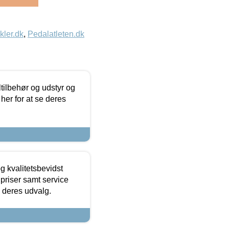
kler.dk
,
Pedalatleten.dk
ltilbehør og udstyr og
 her for at se deres
g kvalitetsbevidst
e priser samt service
e deres udvalg.