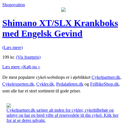
Shopovation
Shimano XT/SLX Krankboks
med Engelsk Gevind
(Læs mere)
199
kr.
(Vis fragtpris)
Læs mere »
Køb nu »
De mest populære cykel-webshops er i øjeblikket
Cykelpartner.dk
,
Cykelexperten.dk
,
Cykler.dk
,
Pedalatleten.dk
og
FriBikeShop.dk
,
som alle har et stort sortiment til gode priser.
Cykelpartner.dk sælger alt inden for cykler, cykeltilbehør og
udstyr og har en bred vifte af reservedele til din cykel. Klik her
for at se deres udvalg.