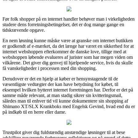
Før folk shopper på en internet handler behøver man i virkeligheden
studere dens forretningsbetingelser, det er dog mange gange en
tidskrævende opgave.
En nem løsning kunne måske være at granske om internet butikken
er godkendt af e-mærket, da det længe har været en sikkerhed for at
internet webshoppen efterkommer de danske love, tillige med at
webshoppen løbende evalueres af jurister som har megen viden om
vilkårene. Det giver dig genvej til hjælpende service, hvis du skulle
få vanskeligheder i processen med din shopping.
Derudover er det en hjælp at køber er hensynstagende til de
væsentligste vedtægter der kan have betydning for købet, til
eksempel hvilken bytteret internet forretningen har. Derfor er det på
samme måde relevant, at man stadig sikrer sin kvitteringsmail,
således man til enhver tid vil kunne dokumentere sin shopping af
Shimano XT/SLX Krankboks med Engelsk Gevind, hvad end du er
på indkøb til en herre eller dame.
Trustpilot giver dig fuldstændig anstændige løsninger til at bese
adskillige nuværende forbrugeres reflektioner og på grund af dette