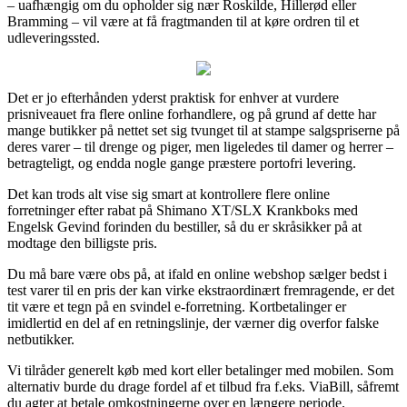
– uafhængig om du opholder sig nær Roskilde, Hillerød eller
Bramming – vil være at få fragtmanden til at køre ordren til et
udleveringssted.
Det er jo efterhånden yderst praktisk for enhver at vurdere
prisniveauet fra flere online forhandlere, og på grund af dette har
mange butikker på nettet set sig tvunget til at stampe salgspriserne på
deres varer – til drenge og piger, men ligeledes til damer og herrer –
betragteligt, og endda nogle gange præstere portofri levering.
Det kan trods alt vise sig smart at kontrollere flere online
forretninger efter rabat på Shimano XT/SLX Krankboks med
Engelsk Gevind forinden du bestiller, så du er skråsikker på at
modtage den billigste pris.
Du må bare være obs på, at ifald en online webshop sælger bedst i
test varer til en pris der kan virke ekstraordinært fremragende, er det
tit være et tegn på en svindel e-forretning. Kortbetalinger er
imidlertid en del af en retningslinje, der værner dig overfor falske
netbutikker.
Vi tilråder generelt køb med kort eller betalinger med mobilen. Som
alternativ burde du drage fordel af et tilbud fra f.eks. ViaBill, såfremt
du agter at betale omkostningerne over en længere periode.