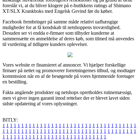
foreslår vi, at du bliver klogere på e-butikkens ratings af Shimano
XT/SLX Krankboks med Engelsk Gevind før du køber.
Facebook frembringer på samme måde relativt uafhængige
muligheder for at få kendskab til netshoppens troværdighed.
Desuden ser vi endda e-firmaer som tilbyder kunderne at
sammensætte en anmeldelse af deres køb, som tilmed må anvendes
til vurdering af tidligere kunders oplevelser.
Vores website er finansieret af annoncer. Vi hjælper forskellige
firmaer på nettet og promoverer forretningernes tilbud, og modtager
kommission når en af de besøgende på vores hjemmeside foretager
en bestilling.
Fakta angående produkter og netshops opretholdes rutinemæssigt,
men vi giver ingen garanti imod rettelser der er blevet lavet siden
sidste opdatering af vores oplysninger.
BITLY:
1
1
1
1
1
1
1
1
1
1
1
1
1
1
1
1
1
1
1
1
1
1
1
1
1
1
1
1
1
1
1
1
1
1
1
1
1
1
1
1
1
1
1
1
1
1
1
1
1
1
1
1
1
1
1
1
1
1
1
1
1
1
1
1
1
1
1
1
1
1
1
1
1
1
1
1
1
1
1
1
1
1
1
1
1
1
1
1
1
1
1
1
1
1
1
1
1
1
1
1