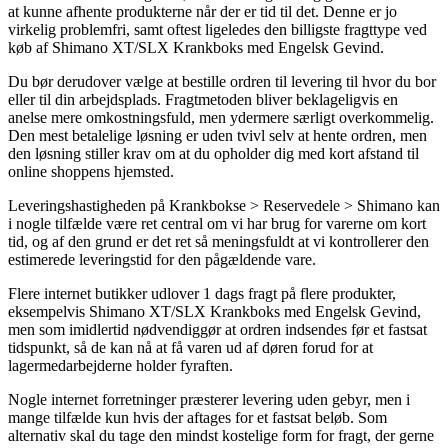
at kunne afhente produkterne når der er tid til det. Denne er jo
virkelig problemfri, samt oftest ligeledes den billigste fragttype ved
køb af Shimano XT/SLX Krankboks med Engelsk Gevind.
Du bør derudover vælge at bestille ordren til levering til hvor du bor
eller til din arbejdsplads. Fragtmetoden bliver beklageligvis en
anelse mere omkostningsfuld, men ydermere særligt overkommelig.
Den mest betalelige løsning er uden tvivl selv at hente ordren, men
den løsning stiller krav om at du opholder dig med kort afstand til
online shoppens hjemsted.
Leveringshastigheden på Krankbokse > Reservedele > Shimano kan
i nogle tilfælde være ret central om vi har brug for varerne om kort
tid, og af den grund er det ret så meningsfuldt at vi kontrollerer den
estimerede leveringstid for den pågældende vare.
Flere internet butikker udlover 1 dags fragt på flere produkter,
eksempelvis Shimano XT/SLX Krankboks med Engelsk Gevind,
men som imidlertid nødvendiggør at ordren indsendes før et fastsat
tidspunkt, så de kan nå at få varen ud af døren forud for at
lagermedarbejderne holder fyraften.
Nogle internet forretninger præsterer levering uden gebyr, men i
mange tilfælde kun hvis der aftages for et fastsat beløb. Som
alternativ skal du tage den mindst kostelige form for fragt, der gerne