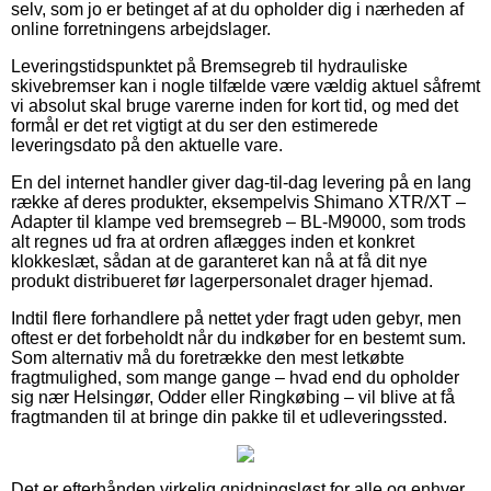
selv, som jo er betinget af at du opholder dig i nærheden af
online forretningens arbejdslager.
Leveringstidspunktet på Bremsegreb til hydrauliske
skivebremser kan i nogle tilfælde være vældig aktuel såfremt
vi absolut skal bruge varerne inden for kort tid, og med det
formål er det ret vigtigt at du ser den estimerede
leveringsdato på den aktuelle vare.
En del internet handler giver dag-til-dag levering på en lang
række af deres produkter, eksempelvis Shimano XTR/XT –
Adapter til klampe ved bremsegreb – BL-M9000, som trods
alt regnes ud fra at ordren aflægges inden et konkret
klokkeslæt, sådan at de garanteret kan nå at få dit nye
produkt distribueret før lagerpersonalet drager hjemad.
Indtil flere forhandlere på nettet yder fragt uden gebyr, men
oftest er det forbeholdt når du indkøber for en bestemt sum.
Som alternativ må du foretrække den mest letkøbte
fragtmulighed, som mange gange – hvad end du opholder
sig nær Helsingør, Odder eller Ringkøbing – vil blive at få
fragtmanden til at bringe din pakke til et udleveringssted.
Det er efterhånden virkelig gnidningsløst for alle og enhver