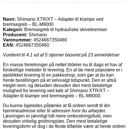
Navn:
Shimano XTR/XT – Adapter til klampe ved
bremsegreb – BL-M9000
Kategori:
Bremsegreb til hydrauliske skivebremser
Producent:
Shimano
Varenummer:
4524667350460
EAN:
4524667350460
Vurderet til
4.1
ud af 5 stjerner baseret på
23
anmeldelser
En masse forretninger på nettet tildeler nu til dags et hav af
forskellige metoder til levering. En af de mest populære er i
øjeblikket levering til en pakkeshop, som gør at du kan
hente bestillingen på et selvvalgt tidspunkt. Den er altså
meget nem, og desuden desuden den mest betalelige
mulighed for levering ved køb af Shimano XTR/XT –
Adapter til klampe ved bremsegreb – BL-M9000.
Du kunne ligeledes påtænke at få ordren sendt til din
hjemmeadresse eller til adressen hvor du arbejder.
Løsningen er jævnligt lidt mere omkostningsfuld, men
desuden virkelig gnidningsløs. Den mest betalelige
leveringsform vil dog i de fleste tilfælde være at hente ordren