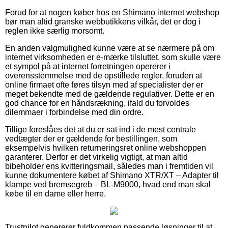
Forud for at nogen køber hos en Shimano internet webshop
bør man altid granske webbutikkens vilkår, det er dog i
reglen ikke særlig morsomt.
En anden valgmulighed kunne være at se nærmere på om
internet virksomheden er e-mærke tilsluttet, som skulle være
et sympol på at internet forretningen opererer i
overensstemmelse med de opstillede regler, foruden at
online firmaet ofte føres tilsyn med af specialister der er
meget bekendte med de gældende regulativer. Dette er en
god chance for en håndsrækning, ifald du forvoldes
dilemmaer i forbindelse med din ordre.
Tillige foreslåes det at du er sat ind i de mest centrale
vedtægter der er gældende for bestillingen, som
eksempelvis hvilken returneringsret online webshoppen
garanterer. Derfor er det virkelig vigtigt, at man altid
bibeholder ens kvitteringsmail, således man i fremtiden vil
kunne dokumentere købet af Shimano XTR/XT – Adapter til
klampe ved bremsegreb – BL-M9000, hvad end man skal
købe til en dame eller herre.
Trustpilot genererer fuldkommen passende løsninger til at