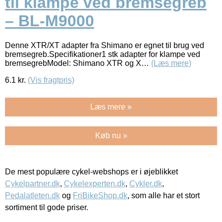
til klampe ved bremsegreb
– BL-M9000
Denne XTR/XT adapter fra Shimano er egnet til brug ved
bremsegreb.Specifikationer1 stk adapter for klampe ved
bremsegrebModel: Shimano XTR og X…
(Læs mere)
6.1
kr.
(Vis fragtpris)
Læs mere »
Køb nu »
De mest populære cykel-webshops er i øjeblikket
Cykelpartner.dk
,
Cykelexperten.dk
,
Cykler.dk
,
Pedalatleten.dk
og
FriBikeShop.dk
, som alle har et stort
sortiment til gode priser.