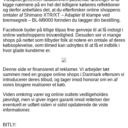
kigge nærmere på en hel del tidligere køberes reflektioner
og derfor anbefales det, at du efterforsker online shoppens
omtaler af Shimano XTR/XT – Adapter til klampe ved
bremsegreb – BL-M9000 forinden du lægger din bestilling.
Facebook byder på tillige tilpas fine genveje til at få indsigt i
online webshoppens troværdighed. Desuden ser vi mange
shops på nettet som tilbyder folk at notere en omtale af deres
købsoplevelse, som tilmed kan udnyttes til at få et indblik i
hvor glade kunderne er.
Denne side er finansieret af reklamer. Vi arbejder tæt
sammen med en gruppe online shops i Danmark eftersom vi
introducerer deres tilbud, og tager imod honorar om en af
vores brugere realiserer et køb.
Viden omkring varer og online outlets vedligeholdes
jævnligt, men vi giver ingen garanti imod rettelser der
eventuelt er udført siden vi sidst opdaterede de viste
informationer.
BITLY: