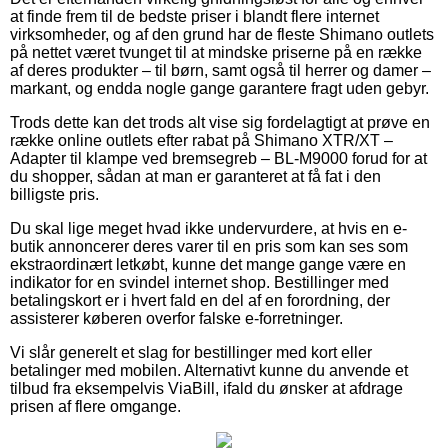
at finde frem til de bedste priser i blandt flere internet
virksomheder, og af den grund har de fleste Shimano outlets
på nettet været tvunget til at mindske priserne på en række
af deres produkter – til børn, samt også til herrer og damer –
markant, og endda nogle gange garantere fragt uden gebyr.
Trods dette kan det trods alt vise sig fordelagtigt at prøve en
række online outlets efter rabat på Shimano XTR/XT –
Adapter til klampe ved bremsegreb – BL-M9000 forud for at
du shopper, sådan at man er garanteret at få fat i den
billigste pris.
Du skal lige meget hvad ikke undervurdere, at hvis en e-
butik annoncerer deres varer til en pris som kan ses som
ekstraordinært letkøbt, kunne det mange gange være en
indikator for en svindel internet shop. Bestillinger med
betalingskort er i hvert fald en del af en forordning, der
assisterer køberen overfor falske e-forretninger.
Vi slår generelt et slag for bestillinger med kort eller
betalinger med mobilen. Alternativt kunne du anvende et
tilbud fra eksempelvis ViaBill, ifald du ønsker at afdrage
prisen af flere omgange.