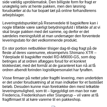
side vældig uproblematisk. Den billigste form for fragt er
unægtelig selv at hente pakken, men den løsning
forudsætter at du har bopæl tæt på online forhandlerens
arbejdslager.
Leveringstidspunktet på Reservedele til bagskiftere kan i
nogle tilfælde være særligt betydningsfuld i tilfælde af at vi
skal bruge pakken med det samme, og derfor er det
særdeles meningsfuldt at man undersøger den forventede
leveringsdato for det vedkommende produkt.
En stor portion netbutikker tilsiger dag-til-dag fragt på de
fleste af deres varenumre, eksempelvis Shimano XTR –
Yderplade til bagskifter model RD-M9000-GS, som dog
betinges af at ordren aflægges forud for et konkret
klokkeslæt, med det formål at de garanteret kan nå at få
ordren afsendt forinden logistikpersonalet har fyraften.
Visse firmaer på nettet yder fragtfri levering, men undertiden
er det under forudsætning af at man indkøber for et fastslået
beløb. Desuden kunne man foretrække den mest letkøbte
leveringsmulighed, som tit – ligegyldigt om man bor nær
Fredericia, Frederikshavn eller Slangerup – vil være at få
fragtfirmaet til at køre varerne til en pakkeshop.