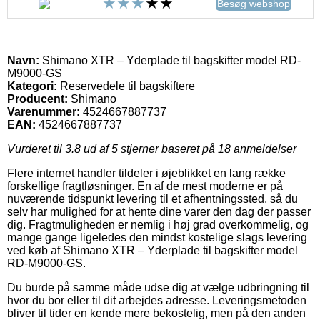
Besøg webshop
Navn:
Shimano XTR – Yderplade til bagskifter model RD-
M9000-GS
Kategori:
Reservedele til bagskiftere
Producent:
Shimano
Varenummer:
4524667887737
EAN:
4524667887737
Vurderet til
3.8
ud af 5 stjerner baseret på
18
anmeldelser
Flere internet handler tildeler i øjeblikket en lang række
forskellige fragtløsninger. En af de mest moderne er på
nuværende tidspunkt levering til et afhentningssted, så du
selv har mulighed for at hente dine varer den dag der passer
dig. Fragtmuligheden er nemlig i høj grad overkommelig, og
mange gange ligeledes den mindst kostelige slags levering
ved køb af Shimano XTR – Yderplade til bagskifter model
RD-M9000-GS.
Du burde på samme måde udse dig at vælge udbringning til
hvor du bor eller til dit arbejdes adresse. Leveringsmetoden
bliver til tider en kende mere bekostelig, men på den anden