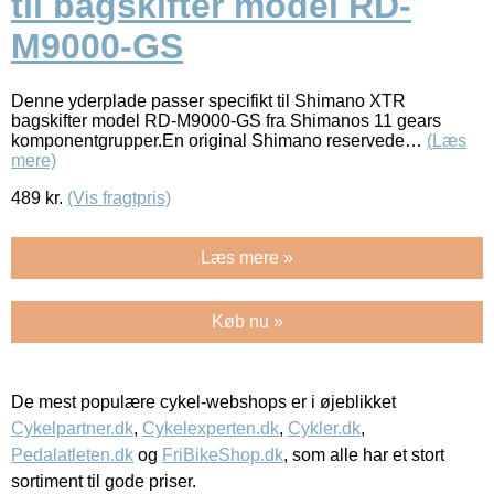
til bagskifter model RD-
M9000-GS
Denne yderplade passer specifikt til Shimano XTR
bagskifter model RD-M9000-GS fra Shimanos 11 gears
komponentgrupper.En original Shimano reservede…
(Læs
mere)
489
kr.
(Vis fragtpris)
Læs mere »
Køb nu »
De mest populære cykel-webshops er i øjeblikket
Cykelpartner.dk
,
Cykelexperten.dk
,
Cykler.dk
,
Pedalatleten.dk
og
FriBikeShop.dk
, som alle har et stort
sortiment til gode priser.