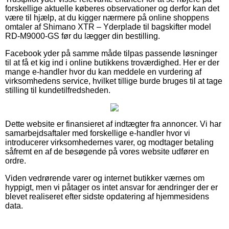
forskellige aktuelle køberes observationer og derfor kan det
være til hjælp, at du kigger nærmere på online shoppens
omtaler af Shimano XTR – Yderplade til bagskifter model
RD-M9000-GS før du lægger din bestilling.
Facebook yder på samme måde tilpas passende løsninger
til at få et kig ind i online butikkens troværdighed. Her er der
mange e-handler hvor du kan meddele en vurdering af
virksomhedens service, hvilket tillige burde bruges til at tage
stilling til kundetilfredsheden.
Dette website er finansieret af indtægter fra annoncer. Vi har
samarbejdsaftaler med forskellige e-handler hvor vi
introducerer virksomhedernes varer, og modtager betaling
såfremt en af de besøgende på vores website udfører en
ordre.
Viden vedrørende varer og internet butikker værnes om
hyppigt, men vi påtager os intet ansvar for ændringer der er
blevet realiseret efter sidste opdatering af hjemmesidens
data.