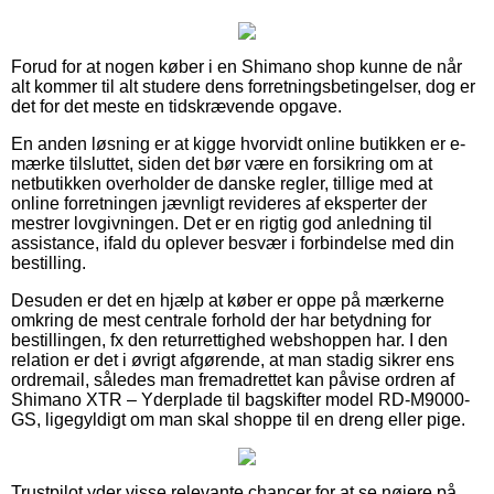
Forud for at nogen køber i en Shimano shop kunne de når
alt kommer til alt studere dens forretningsbetingelser, dog er
det for det meste en tidskrævende opgave.
En anden løsning er at kigge hvorvidt online butikken er e-
mærke tilsluttet, siden det bør være en forsikring om at
netbutikken overholder de danske regler, tillige med at
online forretningen jævnligt revideres af eksperter der
mestrer lovgivningen. Det er en rigtig god anledning til
assistance, ifald du oplever besvær i forbindelse med din
bestilling.
Desuden er det en hjælp at køber er oppe på mærkerne
omkring de mest centrale forhold der har betydning for
bestillingen, fx den returrettighed webshoppen har. I den
relation er det i øvrigt afgørende, at man stadig sikrer ens
ordremail, således man fremadrettet kan påvise ordren af
Shimano XTR – Yderplade til bagskifter model RD-M9000-
GS, ligegyldigt om man skal shoppe til en dreng eller pige.
Trustpilot yder visse relevante chancer for at se nøjere på