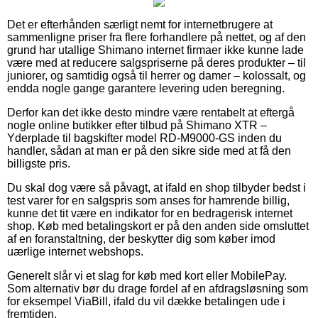
Det er efterhånden særligt nemt for internetbrugere at
sammenligne priser fra flere forhandlere på nettet, og af den
grund har utallige Shimano internet firmaer ikke kunne lade
være med at reducere salgspriserne på deres produkter – til
juniorer, og samtidig også til herrer og damer – kolossalt, og
endda nogle gange garantere levering uden beregning.
Derfor kan det ikke desto mindre være rentabelt at eftergå
nogle online butikker efter tilbud på Shimano XTR –
Yderplade til bagskifter model RD-M9000-GS inden du
handler, sådan at man er på den sikre side med at få den
billigste pris.
Du skal dog være så påvagt, at ifald en shop tilbyder bedst i
test varer for en salgspris som anses for hamrende billig,
kunne det tit være en indikator for en bedragerisk internet
shop. Køb med betalingskort er på den anden side omsluttet
af en foranstaltning, der beskytter dig som køber imod
uærlige internet webshops.
Generelt slår vi et slag for køb med kort eller MobilePay.
Som alternativ bør du drage fordel af en afdragsløsning som
for eksempel ViaBill, ifald du vil dække betalingen ude i
fremtiden.