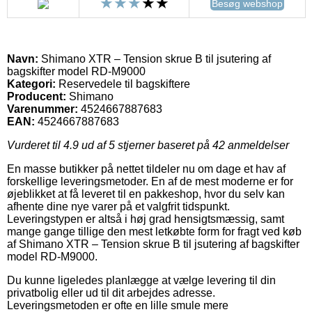
Besøg webshop
Navn:
Shimano XTR – Tension skrue B til jsutering af
bagskifter model RD-M9000
Kategori:
Reservedele til bagskiftere
Producent:
Shimano
Varenummer:
4524667887683
EAN:
4524667887683
Vurderet til
4.9
ud af 5 stjerner baseret på
42
anmeldelser
En masse butikker på nettet tildeler nu om dage et hav af
forskellige leveringsmetoder. En af de mest moderne er for
øjeblikket at få leveret til en pakkeshop, hvor du selv kan
afhente dine nye varer på et valgfrit tidspunkt.
Leveringstypen er altså i høj grad hensigtsmæssig, samt
mange gange tillige den mest letkøbte form for fragt ved køb
af Shimano XTR – Tension skrue B til jsutering af bagskifter
model RD-M9000.
Du kunne ligeledes planlægge at vælge levering til din
privatbolig eller ud til dit arbejdes adresse.
Leveringsmetoden er ofte en lille smule mere