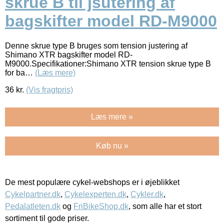
skrue B til jsutering af
bagskifter model RD-M9000
Denne skrue type B bruges som tension justering af
Shimano XTR bagskifter model RD-
M9000.Specifikationer:Shimano XTR tension skrue type B
for ba…
(Læs mere)
36
kr.
(Vis fragtpris)
Læs mere »
Køb nu »
De mest populære cykel-webshops er i øjeblikket
Cykelpartner.dk
,
Cykelexperten.dk
,
Cykler.dk
,
Pedalatleten.dk
og
FriBikeShop.dk
, som alle har et stort
sortiment til gode priser.