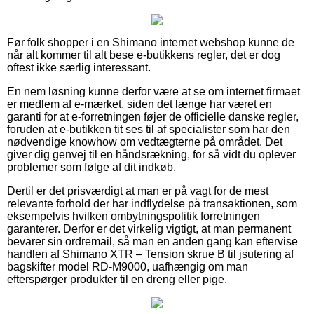
Før folk shopper i en Shimano internet webshop kunne de
når alt kommer til alt bese e-butikkens regler, det er dog
oftest ikke særlig interessant.
En nem løsning kunne derfor være at se om internet firmaet
er medlem af e-mærket, siden det længe har været en
garanti for at e-forretningen føjer de officielle danske regler,
foruden at e-butikken tit ses til af specialister som har den
nødvendige knowhow om vedtægterne på området. Det
giver dig genvej til en håndsrækning, for så vidt du oplever
problemer som følge af dit indkøb.
Dertil er det prisværdigt at man er på vagt for de mest
relevante forhold der har indflydelse på transaktionen, som
eksempelvis hvilken ombytningspolitik forretningen
garanterer. Derfor er det virkelig vigtigt, at man permanent
bevarer sin ordremail, så man en anden gang kan eftervise
handlen af Shimano XTR – Tension skrue B til jsutering af
bagskifter model RD-M9000, uafhængig om man
efterspørger produkter til en dreng eller pige.