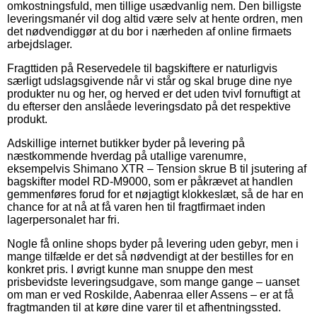
omkostningsfuld, men tillige usædvanlig nem. Den billigste
leveringsmanér vil dog altid være selv at hente ordren, men
det nødvendiggør at du bor i nærheden af online firmaets
arbejdslager.
Fragttiden på Reservedele til bagskiftere er naturligvis
særligt udslagsgivende når vi står og skal bruge dine nye
produkter nu og her, og herved er det uden tvivl fornuftigt at
du efterser den anslåede leveringsdato på det respektive
produkt.
Adskillige internet butikker byder på levering på
næstkommende hverdag på utallige varenumre,
eksempelvis Shimano XTR – Tension skrue B til jsutering af
bagskifter model RD-M9000, som er påkrævet at handlen
gemmenføres forud for et nøjagtigt klokkeslæt, så de har en
chance for at nå at få varen hen til fragtfirmaet inden
lagerpersonalet har fri.
Nogle få online shops byder på levering uden gebyr, men i
mange tilfælde er det så nødvendigt at der bestilles for en
konkret pris. I øvrigt kunne man snuppe den mest
prisbevidste leveringsudgave, som mange gange – uanset
om man er ved Roskilde, Aabenraa eller Assens – er at få
fragtmanden til at køre dine varer til et afhentningssted.