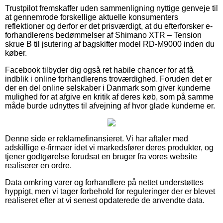
Trustpilot fremskaffer uden sammenligning nyttige genveje til
at gennemrode forskellige aktuelle konsumenters
reflektioner og derfor er det prisværdigt, at du efterforsker e-
forhandlerens bedømmelser af Shimano XTR – Tension
skrue B til jsutering af bagskifter model RD-M9000 inden du
køber.
Facebook tilbyder dig også ret habile chancer for at få
indblik i online forhandlerens troværdighed. Foruden det er
der en del online selskaber i Danmark som giver kunderne
mulighed for at afgive en kritik af deres køb, som på samme
måde burde udnyttes til afvejning af hvor glade kunderne er.
Denne side er reklamefinansieret. Vi har aftaler med
adskillige e-firmaer idet vi markedsfører deres produkter, og
tjener godtgørelse forudsat en bruger fra vores website
realiserer en ordre.
Data omkring varer og forhandlere på nettet understøttes
hyppigt, men vi tager forbehold for reguleringer der er blevet
realiseret efter at vi senest opdaterede de anvendte data.