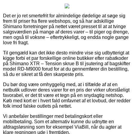
Det er jo ret smertefrit for almindelige dødelige at søge sig
frem til priser fra flere webshops, og så har adskillige
Shimano forretninger på nettet været presset til at at tvinge
salgsværdien på mange af deres varer – til piger og drenge,
men også til voksne – eftertrykkeligt, og endda nogle gange
love fri fragt.
Til gengæld kan det ikke desto mindre vise sig udbytterigt at
kigge forbi et par forskellige online butikker efter rabatkoder
på Shimano XTR – Tension skrue B til jsutering af bagskifter
model RD-M9000 forud for at du gennemfører din bestilling,
så du er sikret at få den skarpeste pris.
Du bør dog være omhyggelig med, at i tilfælde af at en
netbutik udlover deres varer for en pris der virker uforståeligt
favorabel, er det tit være et tegn på en snydagtig netshop.
Køb med kort er i hvert fald omfavnet af et lovbud, der redder
folk imod falske outlets på nettet.
Vi anbefaler bestillinger med betalingskort eller
mobilbetaling. Som et alternativ kunne du udnytte en
afdragsløsning som for eksempel ViaBill, når du agter at
klare regningen ude i fremtiden.