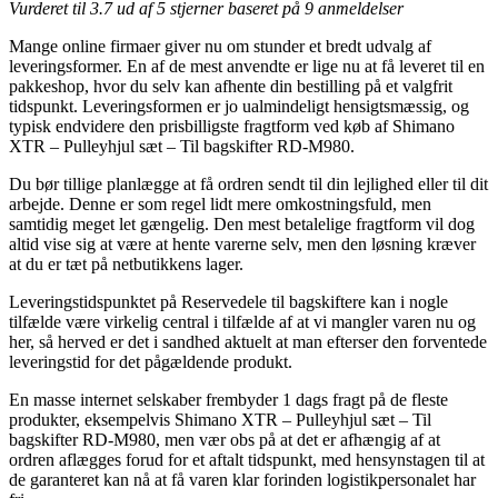
Vurderet til
3.7
ud af 5 stjerner baseret på
9
anmeldelser
Mange online firmaer giver nu om stunder et bredt udvalg af
leveringsformer. En af de mest anvendte er lige nu at få leveret til en
pakkeshop, hvor du selv kan afhente din bestilling på et valgfrit
tidspunkt. Leveringsformen er jo ualmindeligt hensigtsmæssig, og
typisk endvidere den prisbilligste fragtform ved køb af Shimano
XTR – Pulleyhjul sæt – Til bagskifter RD-M980.
Du bør tillige planlægge at få ordren sendt til din lejlighed eller til dit
arbejde. Denne er som regel lidt mere omkostningsfuld, men
samtidig meget let gængelig. Den mest betalelige fragtform vil dog
altid vise sig at være at hente varerne selv, men den løsning kræver
at du er tæt på netbutikkens lager.
Leveringstidspunktet på Reservedele til bagskiftere kan i nogle
tilfælde være virkelig central i tilfælde af at vi mangler varen nu og
her, så herved er det i sandhed aktuelt at man efterser den forventede
leveringstid for det pågældende produkt.
En masse internet selskaber frembyder 1 dags fragt på de fleste
produkter, eksempelvis Shimano XTR – Pulleyhjul sæt – Til
bagskifter RD-M980, men vær obs på at det er afhængig af at
ordren aflægges forud for et aftalt tidspunkt, med hensynstagen til at
de garanteret kan nå at få varen klar forinden logistikpersonalet har