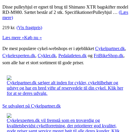
Disse pulleyhjul er egnet til brug til Shimano XTR bagskifter model
RD-M980. Sættet består af 2 stk. SpecifikationerPulleyhjul …
(Læs
mere)
219
kr.
(Vis fragtpris)
Læs mere »
Køb nu »
De mest populære cykel-webshops er i øjeblikket
Cykelpartner.dk
,
Cykelexperten.dk
,
Cykler.dk
,
Pedalatleten.dk
og
FriBikeShop.dk
,
som alle har et stort sortiment til gode priser.
Cykelpartner.dk sælger alt inden for cykler, cykeltilbehør og
udstyr og har en bred vifte af reservedele til din cykel. Klik her
for at se deres udvalg.
Se udvalget på Cykelpartner.dk
Cykelexperten.dk vil fremstå som en troværdig og
kvalitetsbevidst cykelforretning, der prioriterer god kvalitet,
gode priser samt service meget højt til alle deres kunder. Klik