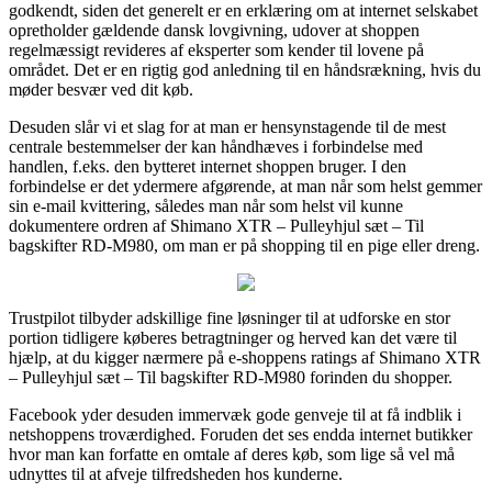
godkendt, siden det generelt er en erklæring om at internet selskabet
opretholder gældende dansk lovgivning, udover at shoppen
regelmæssigt revideres af eksperter som kender til lovene på
området. Det er en rigtig god anledning til en håndsrækning, hvis du
møder besvær ved dit køb.
Desuden slår vi et slag for at man er hensynstagende til de mest
centrale bestemmelser der kan håndhæves i forbindelse med
handlen, f.eks. den bytteret internet shoppen bruger. I den
forbindelse er det ydermere afgørende, at man når som helst gemmer
sin e-mail kvittering, således man når som helst vil kunne
dokumentere ordren af Shimano XTR – Pulleyhjul sæt – Til
bagskifter RD-M980, om man er på shopping til en pige eller dreng.
Trustpilot tilbyder adskillige fine løsninger til at udforske en stor
portion tidligere køberes betragtninger og herved kan det være til
hjælp, at du kigger nærmere på e-shoppens ratings af Shimano XTR
– Pulleyhjul sæt – Til bagskifter RD-M980 forinden du shopper.
Facebook yder desuden immervæk gode genveje til at få indblik i
netshoppens troværdighed. Foruden det ses endda internet butikker
hvor man kan forfatte en omtale af deres køb, som lige så vel må
udnyttes til at afveje tilfredsheden hos kunderne.