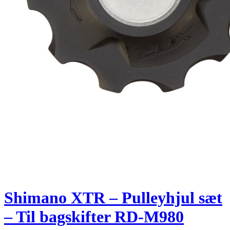
Shimano XTR – Pulleyhjul sæt
– Til bagskifter RD-M980