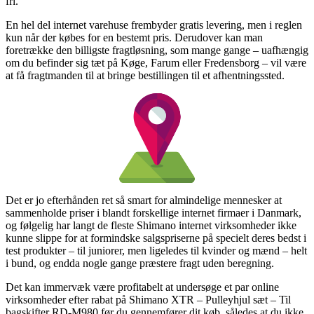
fri.
En hel del internet varehuse frembyder gratis levering, men i reglen
kun når der købes for en bestemt pris. Derudover kan man
foretrække den billigste fragtløsning, som mange gange – uafhængig
om du befinder sig tæt på Køge, Farum eller Fredensborg – vil være
at få fragtmanden til at bringe bestillingen til et afhentningssted.
Det er jo efterhånden ret så smart for almindelige mennesker at
sammenholde priser i blandt forskellige internet firmaer i Danmark,
og følgelig har langt de fleste Shimano internet virksomheder ikke
kunne slippe for at formindske salgspriserne på specielt deres bedst i
test produkter – til juniorer, men ligeledes til kvinder og mænd – helt
i bund, og endda nogle gange præstere fragt uden beregning.
Det kan immervæk være profitabelt at undersøge et par online
virksomheder efter rabat på Shimano XTR – Pulleyhjul sæt – Til
bagskifter RD-M980 før du gennemfører dit køb, således at du ikke