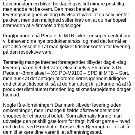
Leveringsformen bliver beklageligvis lidt mindre prisbillig,
men endda ret bekvem. Den mest betalelige
leveringsmulighed vil dog utvivlsomt være at du selv henter
pakken, men den mulighed stiller krav om at du har bopæl i
nærheden af e-firmaets arbejdslager.
Fragtperioden på Pedaler til MTB cykler er super central om
vi behøver dine nye produkter straks, og med det formål er
det altså essentielt at man tjekker tidshorisonten for levering
på den respektive vare.
Temmelig mange internet foretagender tilbyder dag-til-dag
levering på en hel del varer, eksempelvis Shimano XTR
Pedaler -3mm aksel – XC PD-M9100 – SPD til MTB – Sort,
men husk at det antager at ordren køres igennem tidligere
end et aftalt tidspunkt, så at de har udsigt til at kunne nå at få
produktet distribueret forinden logistikmedarbejderne drager
hjemad.
Nogle få e-forretninger i Danmark tilbyder levering uden
omkostninger, men i mange tilfælde afkræver det at der
shoppes for et præcist beløb. Som alternativ kunne man
udvælge den prisbilligste form for fragt, hvilket gerne – hvad
end du bor ved Hørsholm, Korsør eller Bjerringbro – er at få
dem til at køre dine varer til et afhentningssted.