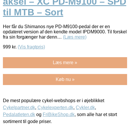
aksel – XC PD-M9100 – SPD
til MTB – Sort
Her får du Shimanos nye PD-M9100-pedal der er en
opdateret version af den kendte model IPDM9000. Til forskel
fra sin forgænger har denn…
(Læs mere)
999
kr.
(Vis fragtpris)
Læs mere »
Køb nu »
De mest populære cykel-webshops er i øjeblikket
Cykelpartner.dk
,
Cykelexperten.dk
,
Cykler.dk
,
Pedalatleten.dk
og
FriBikeShop.dk
, som alle har et stort
sortiment til gode priser.