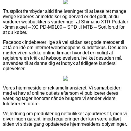
Trustpilot frembyder altid fine løsninger til at læse ret mange
øvrige køberes anmeldelser og derved er det godt, at du
vurderer webbutikkens vurderinger af Shimano XTR Pedaler
-3mm aksel – XC PD-M9100 – SPD til MTB – Sort forud for
at du køber.
Facebook indebærer lige så vel sådan set gode metoder til
at få en idé om internet webshoppens kundefokus. Desuden
møder vi en række online firmaer hvor det er muligt at
registrere en kritik af købsoplevelsen, hvilket desuden må
anvendes til at danne dig et indtryk af tidligere kunders
oplevelser.
Vores hjemmeside er reklamefinansieret. Vi samarbejder
med et hav af online outlets eftersom vi publicerer deres
varer, og tager honorar når de brugere vi sender videre
fuldfører en ordre.
Vejledning om produkter og netbutikker ajourføres tit, men vi
giver ingen garanti imod reguleringer der kan være udført
siden vi sidste gang opdaterede hjemmesidens oplysninger.