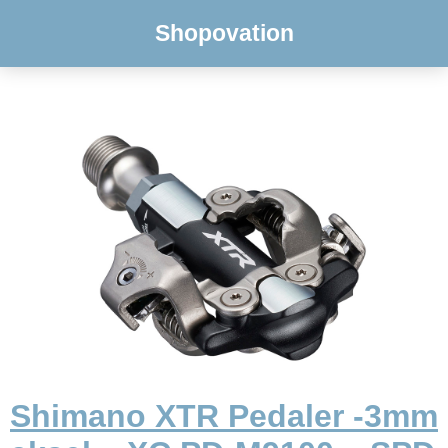
Shopovation
Shimano XTR Pedaler -3mm