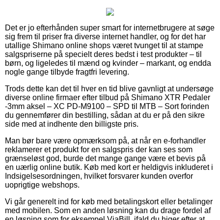
Det er jo efterhånden super smart for internetbrugere at søge
sig frem til priser fra diverse internet handler, og for det har
utallige Shimano online shops været tvunget til at stampe
salgspriserne på specielt deres bedst i test produkter – til
børn, og ligeledes til mænd og kvinder – markant, og endda
nogle gange tilbyde fragtfri levering.
Trods dette kan det til hver en tid blive gavnligt at undersøge
diverse online firmaer efter tilbud på Shimano XTR Pedaler
-3mm aksel – XC PD-M9100 – SPD til MTB – Sort forinden
du gennemfører din bestilling, sådan at du er på den sikre
side med at indhente den billigste pris.
Man bør bare være opmærksom på, at når en e-forhandler
reklamerer et produkt for en salgspris der kan ses som
grænseløst god, burde det mange gange være et bevis på
en uærlig online butik. Køb med kort er heldigvis inkluderet i
Indsigelsesordningen, hvilket forsvarer kunden overfor
uoprigtige webshops.
Vi går generelt ind for køb med betalingskort eller betalinger
med mobilen. Som en anden løsning kan du drage fordel af
en løsning som for eksempel ViaBill, ifald du higer efter at