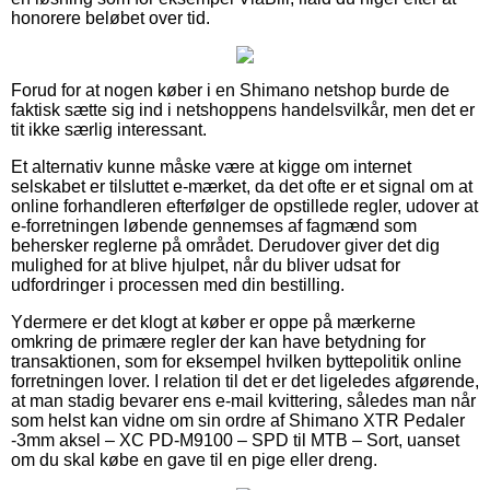
honorere beløbet over tid.
Forud for at nogen køber i en Shimano netshop burde de
faktisk sætte sig ind i netshoppens handelsvilkår, men det er
tit ikke særlig interessant.
Et alternativ kunne måske være at kigge om internet
selskabet er tilsluttet e-mærket, da det ofte er et signal om at
online forhandleren efterfølger de opstillede regler, udover at
e-forretningen løbende gennemses af fagmænd som
behersker reglerne på området. Derudover giver det dig
mulighed for at blive hjulpet, når du bliver udsat for
udfordringer i processen med din bestilling.
Ydermere er det klogt at køber er oppe på mærkerne
omkring de primære regler der kan have betydning for
transaktionen, som for eksempel hvilken byttepolitik online
forretningen lover. I relation til det er det ligeledes afgørende,
at man stadig bevarer ens e-mail kvittering, således man når
som helst kan vidne om sin ordre af Shimano XTR Pedaler
-3mm aksel – XC PD-M9100 – SPD til MTB – Sort, uanset
om du skal købe en gave til en pige eller dreng.