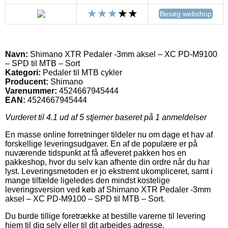
Besøg webshop
Navn:
Shimano XTR Pedaler -3mm aksel – XC PD-M9100
– SPD til MTB – Sort
Kategori:
Pedaler til MTB cykler
Producent:
Shimano
Varenummer:
4524667945444
EAN:
4524667945444
Vurderet til
4.1
ud af 5 stjerner baseret på
1
anmeldelser
En masse online forretninger tildeler nu om dage et hav af
forskellige leveringsudgaver. En af de populære er på
nuværende tidspunkt at få afleveret pakken hos en
pakkeshop, hvor du selv kan afhente din ordre når du har
lyst. Leveringsmetoden er jo ekstremt ukompliceret, samt i
mange tilfælde ligeledes den mindst kostelige
leveringsversion ved køb af Shimano XTR Pedaler -3mm
aksel – XC PD-M9100 – SPD til MTB – Sort.
Du burde tillige foretrække at bestille varerne til levering
hjem til dig selv eller til dit arbejdes adresse.