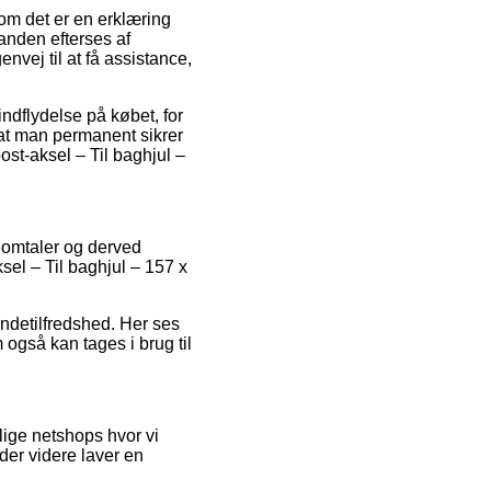
om det er en erklæring
 anden efterses af
ej til at få assistance,
ndflydelse på købet, for
, at man permanent sikrer
st-aksel – Til baghjul –
s omtaler og derved
sel – Til baghjul – 157 x
kundetilfredshed. Her ses
også kan tages i brug til
lige netshops hvor vi
nder videre laver en