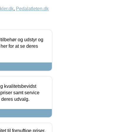
kler.dk
,
Pedalatleten.dk
ltilbehør og udstyr og
 her for at se deres
g kvalitetsbevidst
e priser samt service
e deres udvalg.
et til fornuftige priser.