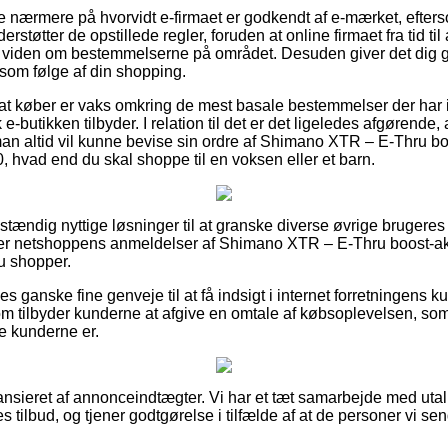
e nærmere på hvorvidt e-firmaet er godkendt af e-mærket, efters
rstøtter de opstillede regler, foruden at online firmaet fra tid til
iden om bestemmelserne på området. Desuden giver det dig genv
som følge af din shopping.
 at køber er vaks omkring de mest basale bestemmelser der har i
e-butikken tilbyder. I relation til det er det ligeledes afgørende
an altid vil kunne bevise sin ordre af Shimano XTR – E-Thru boo
hvad end du skal shoppe til en voksen eller et barn.
ldstændig nyttige løsninger til at granske diverse øvrige brugere
orsker netshoppens anmeldelser af Shimano XTR – E-Thru boost-ak
 shopper.
es ganske fine genveje til at få indsigt i internet forretningens 
om tilbyder kunderne at afgive en omtale af købsoplevelsen, som 
se kunderne er.
nsieret af annonceindtægter. Vi har et tæt samarbejde med utal
 tilbud, og tjener godtgørelse i tilfælde af at de personer vi se