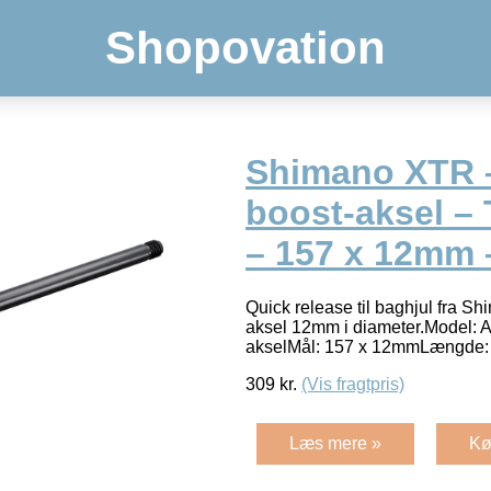
Shopovation
Shimano XTR 
boost-aksel – 
– 157 x 12mm
Quick release til baghjul fra S
aksel 12mm i diameter.Model:
akselMål: 157 x 12mmLængde
309
kr.
(Vis fragtpris)
Læs mere »
Kø