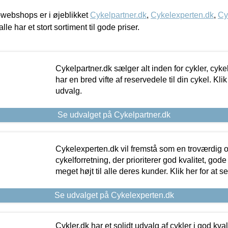
webshops er i øjeblikket
Cykelpartner.dk
,
Cykelexperten.dk
,
Cy
alle har et stort sortiment til gode priser.
Cykelpartner.dk sælger alt inden for cykler, cyke
har en bred vifte af reservedele til din cykel. Klik
udvalg.
Se udvalget på Cykelpartner.dk
Cykelexperten.dk vil fremstå som en troværdig o
cykelforretning, der prioriterer god kvalitet, god
meget højt til alle deres kunder. Klik her for at s
Se udvalget på Cykelexperten.dk
Cykler.dk har et solidt udvalg af cykler i god kvalit