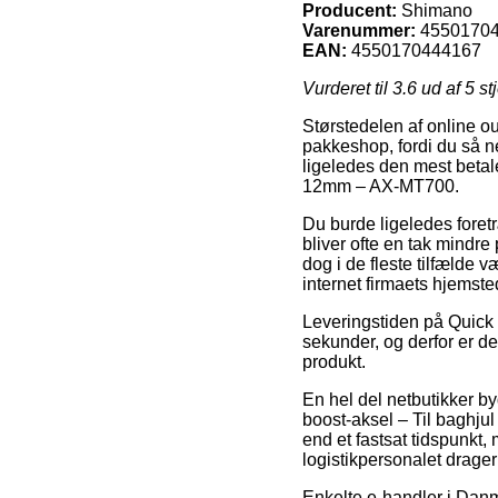
Producent:
Shimano
Varenummer:
4550170
EAN:
4550170444167
Vurderet til
3.6
ud af 5 st
Størstedelen af online out
pakkeshop, fordi du så ne
ligeledes den mest betal
12mm – AX-MT700.
Du burde ligeledes foretr
bliver ofte en tak mindre
dog i de fleste tilfælde 
internet firmaets hjemste
Leveringstiden på Quick r
sekunder, og derfor er d
produkt.
En hel del netbutikker b
boost-aksel – Til baghju
end et fastsat tidspunkt, 
logistikpersonalet drage
Enkelte e-handler i Danma