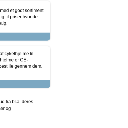
 med et godt sortiment
g til priser hvor de
alg.
f cykelhjelme til
lhjelme er CE-
 bestille gennem dem.
 fra bl.a. deres
mer og