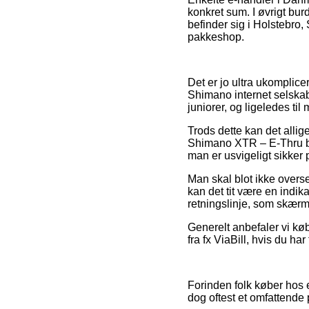
konkret sum. I øvrigt bur
befinder sig i Holstebro, 
pakkeshop.
Det er jo ultra ukomplicer
Shimano internet selskabe
juniorer, og ligeledes t
Trods dette kan det allig
Shimano XTR – E-Thru bo
man er usvigeligt sikker 
Man skal blot ikke overse
kan det tit være en indika
retningslinje, som skær
Generelt anbefaler vi kø
fra fx ViaBill, hvis du har
Forinden folk køber hos 
dog oftest et omfattende 