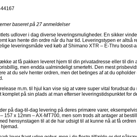
444167
jerner baseret på
27
anmeldelser
lets udlover i dag diverse leveringsmuligheder. En sikker vinder e
mt kan hente din ordre når du har tid. Leveringstypen er altså 
elige leveringsmåde ved køb af Shimano XTR – E-Thru boost-aks
ække at få pakken leveret hjem til din privatadresse eller til din
 prisbillig, men endda ualmindeligt smertefri. Den mest prisbevi
være at du selv henter ordren, men det betinges af at du opholder
d.
elease m.m. til hjul kan vise sig at være super vital forudsat d
et komplet på sin plads at man efterser leveringstidspunktet fo
yder på dag-til-dag levering på deres primære varer, eksempel
l – 157 x 12mm – AX-MT700, men som trods alt antager at bestill
med hensynstagen til at de har udsigt til at kunne nå at få ordren
r hjemad.
rk lover fragt uden gebyr, men i de fleste tilfælde er det påkræv