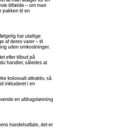
leste tilfælde – om man
e pakken til en
følgelig har utallige
 af deres varer – til
ering uden omkostninger.
et efter tilbud på
du handler, således at
e kolossalt attraktiv, så
id inkluderet i en
anvende en afdragsløsning
ens handelsaftale, det er