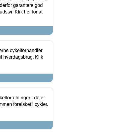
 derfor garantere god
dstyr. Klik her for at
erne cykelforhandler
til hverdagsbrug. Klik
lforretninger - de er
mmen forelsket i cykler.