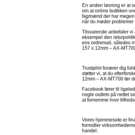
En anden løsning er at s
om at online butikken unde
fagmænd der har megen v
når du møder problemer 
Tilsvarende anbefaler vi
eksempel den returpolitik 
ens ordremail, således m
157 x 12mm – AX-MT700, 
Trustpilot forærer dig fu
støtter vi, at du efterf
12mm – AX-MT700 før du
Facebook fører til ligeled
nogle outlets på nettet s
at fornemme hvor tilfred
Vores hjemmeside er fina
formidler virksomhedernes
handel.