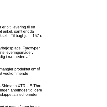
r p.t. levering til en
ret enkel, samt endda
el – Til baghjul – 157 x
 arbejdsplads. Fragttypen
dste leveringsmåde vil
 dig i nærheden af
u mangler produktet om få
r det vedkommende
vis Shimano XTR – E-Thru
ingen anbringes tidligere
 skippet afsted forinden
et at man aftager for en