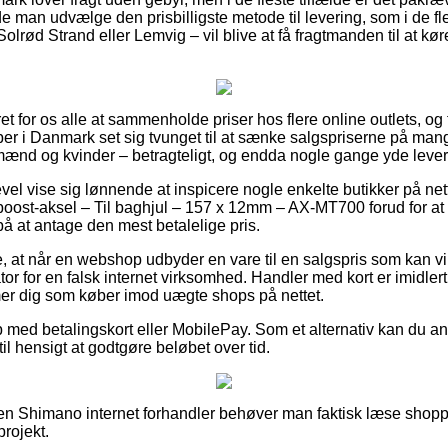
de man udvælge den prisbilligste metode til levering, som i de f
Solrød Strand eller Lemvig – vil blive at få fragtmanden til at kør
et for os alle at sammenholde priser hos flere online outlets, og 
r i Danmark set sig tvunget til at sænke salgspriserne på mange
il mænd og kvinder – betragteligt, og endda nogle gange yde lev
evel vise sig lønnende at inspicere nogle enkelte butikker på nett
ost-aksel – Til baghjul – 157 x 12mm – AX-MT700 forud for at 
på at antage den mest betalelige pris.
, at når en webshop udbyder en vare til en salgspris som kan virk
tor for en falsk internet virksomhed. Handler med kort er imidlert
mer dig som køber imod uægte shops på nettet.
b med betalingskort eller MobilePay. Som et alternativ kan du 
 til hensigt at godtgøre beløbet over tid.
en Shimano internet forhandler behøver man faktisk læse shopp
projekt.