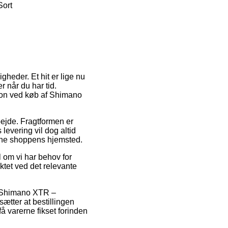
Sort
gheder. Et hit er lige nu
 når du har tid.
sion ved køb af Shimano
bejde. Fragtformen er
 levering vil dog altid
line shoppens hjemsted.
om vi har behov for
ktet ved det relevante
s Shimano XTR –
tter at bestillingen
få varerne fikset forinden