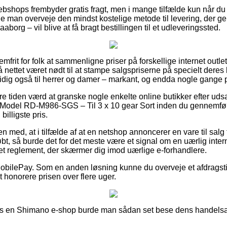
ebshops frembyder gratis fragt, men i mange tilfælde kun når du 
le man overveje den mindst kostelige metode til levering, der 
borg – vil blive at få bragt bestillingen til et udleveringssted.
emfrit for folk at sammenligne priser på forskellige internet outl
ttet været nødt til at stampe salgspriserne på specielt deres be
idig også til herrer og damer – markant, og endda nogle gange p
være tiden værd at granske nogle enkelte online butikker efter 
odel RD-M986-SGS – Til 3 x 10 gear Sort inden du gennemfører
billigste pris.
med, at i tilfælde af at en netshop annoncerer en vare til salg 
tkøbt, så burde det for det meste være et signal om en uærlig int
af et reglement, der skærmer dig imod uærlige e-forhandlere.
r MobilePay. Som en anden løsning kunne du overveje et afdragsti
t honorere prisen over flere uger.
hos en Shimano e-shop burde man sådan set bese dens handelsafta