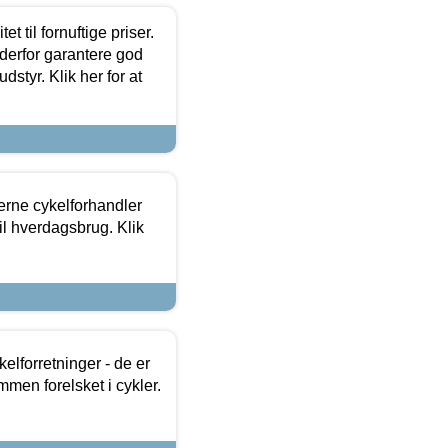
et til fornuftige priser.
 derfor garantere god
dstyr. Klik her for at
erne cykelforhandler
til hverdagsbrug. Klik
lforretninger - de er
mmen forelsket i cykler.