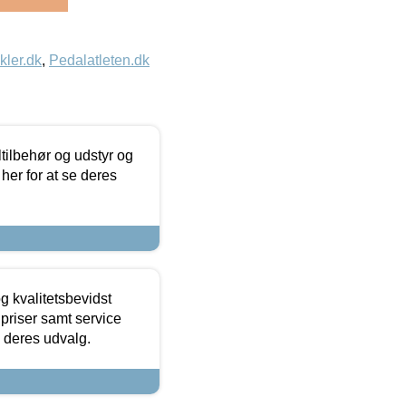
kler.dk
,
Pedalatleten.dk
ltilbehør og udstyr og
 her for at se deres
g kvalitetsbevidst
e priser samt service
e deres udvalg.