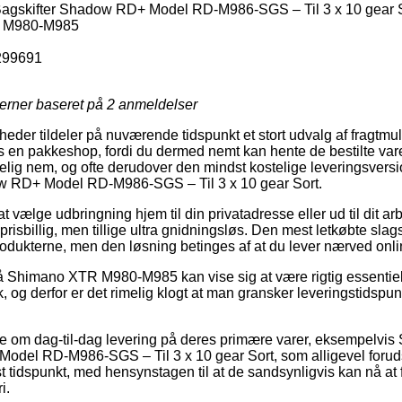
gskifter Shadow RD+ Model RD-M986-SGS – Til 3 x 10 gear 
 M980-M985
299691
jerner baseret på
2
anmeldelser
der tildeler på nuværende tidspunkt et stort udvalg af fragtmuli
s en pakkeshop, fordi du dermed nemt kan hente de bestilte varer
elig nem, og ofte derudover den mindst kostelige leveringsver
w RD+ Model RD-M986-SGS – Til 3 x 10 gear Sort.
 vælge udbringning hjem til din privatadresse eller ud til dit ar
risbillig, men tillige ultra gnidningsløs. Den mest letkøbte slags
rodukterne, men den løsning betinges af at du lever nærved on
 Shimano XTR M980-M985 kan vise sig at være rigtig essentiel 
, og derfor er det rimelig klogt at man gransker leveringstidspun
te om dag-til-dag levering på deres primære varer, eksempelvi
del RD-M986-SGS – Til 3 x 10 gear Sort, som alligevel forudsæ
st tidspunkt, med hensynstagen til at de sandsynligvis kan nå at 
i.