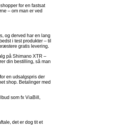
shopper for en fastsat
gerne – om man er ved
ets, og derved har en lang
dst i test produkter – til
ræstere gratis levering.
udsalg på Shimano XTR –
 din bestilling, så man
for en udsalgspris der
ernet shop. Betalinger med
lbud som fx ViaBill,
le, det er dog tit et