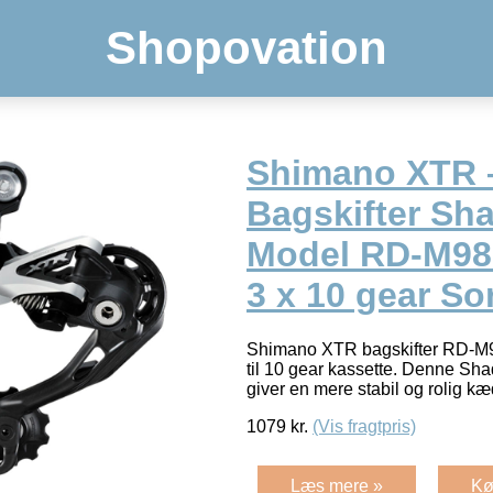
Shopovation
Shimano XTR 
Bagskifter S
Model RD-M986
3 x 10 gear So
Shimano XTR bagskifter RD-M
til 10 gear kassette. Denne Sh
giver en mere stabil og rolig 
1079
kr.
(Vis fragtpris)
Læs mere »
Kø