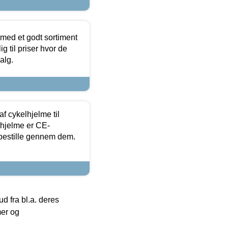
 med et godt sortiment
g til priser hvor de
alg.
f cykelhjelme til
lhjelme er CE-
 bestille gennem dem.
 fra bl.a. deres
mer og