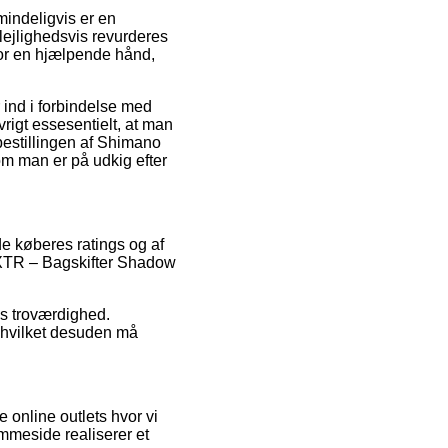
mindeligvis er en
n lejlighedsvis revurderes
for en hjælpende hånd,
 ind i forbindelse med
vrigt essesentielt, at man
estillingen af Shimano
m man er på udkig efter
de køberes ratings og af
 XTR – Bagskifter Shadow
ens troværdighed.
 hvilket desuden må
e online outlets hvor vi
emmeside realiserer et