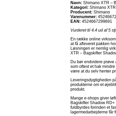
Navn:
Shimano XTR – Ba
Kategori:
Shimano XTR
Producent:
Shimano
Varenummer:
4524667
EAN:
4524667299691
Vurderet til
4.4
ud af 5 st
En række online virksomhe
at få afleveret pakken ho
Løsningen er nemlig virk
XTR – Bagskifter Shado
Du bør endvidere prøve at
som oftest et hak mindre p
være at du selv henter p
Leveringsdygtigheden på
produkterne om et øjeblik
produkt.
Mange e-shops giver løf
Bagskifter Shadow RD+ Mo
fuldbyrdes forinden et fa
lagermedarbejderne får fr