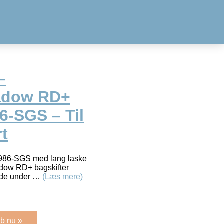
–
hadow RD+
-SGS – Til
rt
986-SGS med lang laske
adow RD+ bagskifter
kæde under …
(Læs mere)
b nu »