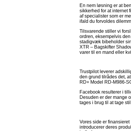
En nem løsning er at bem
sikkerhed for at internet 
af specialister som er m
ifald du forvoldes dilemm
Tilsvarende stiller vi fo
ordren, eksempelvis den b
stadigvæk bibeholder si
XTR – Bagskifter Shadow
varer til en mand eller kv
Trustpilot leverer adski
den grund tilrådes det,
RD+ Model RD-M986-SGS –
Facebook resulterer i till
Desuden er der mange onl
tages i brug til at tage st
Vores side er finansieret
introducerer deres produk