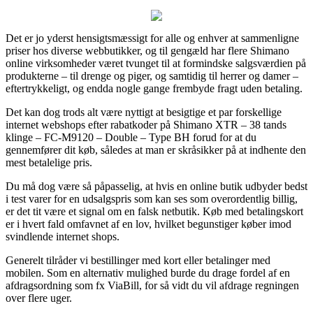
Det er jo yderst hensigtsmæssigt for alle og enhver at sammenligne
priser hos diverse webbutikker, og til gengæld har flere Shimano
online virksomheder været tvunget til at formindske salgsværdien på
produkterne – til drenge og piger, og samtidig til herrer og damer –
eftertrykkeligt, og endda nogle gange frembyde fragt uden betaling.
Det kan dog trods alt være nyttigt at besigtige et par forskellige
internet webshops efter rabatkoder på Shimano XTR – 38 tands
klinge – FC-M9120 – Double – Type BH forud for at du
gennemfører dit køb, således at man er skråsikker på at indhente den
mest betalelige pris.
Du må dog være så påpasselig, at hvis en online butik udbyder bedst
i test varer for en udsalgspris som kan ses som overordentlig billig,
er det tit være et signal om en falsk netbutik. Køb med betalingskort
er i hvert fald omfavnet af en lov, hvilket begunstiger køber imod
svindlende internet shops.
Generelt tilråder vi bestillinger med kort eller betalinger med
mobilen. Som en alternativ mulighed burde du drage fordel af en
afdragsordning som fx ViaBill, for så vidt du vil afdrage regningen
over flere uger.