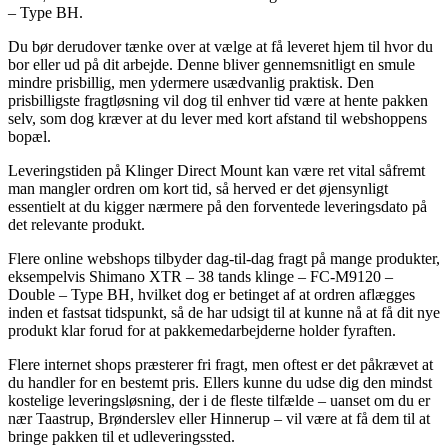
– Type BH.
Du bør derudover tænke over at vælge at få leveret hjem til hvor du
bor eller ud på dit arbejde. Denne bliver gennemsnitligt en smule
mindre prisbillig, men ydermere usædvanlig praktisk. Den
prisbilligste fragtløsning vil dog til enhver tid være at hente pakken
selv, som dog kræver at du lever med kort afstand til webshoppens
bopæl.
Leveringstiden på Klinger Direct Mount kan være ret vital såfremt
man mangler ordren om kort tid, så herved er det øjensynligt
essentielt at du kigger nærmere på den forventede leveringsdato på
det relevante produkt.
Flere online webshops tilbyder dag-til-dag fragt på mange produkter,
eksempelvis Shimano XTR – 38 tands klinge – FC-M9120 –
Double – Type BH, hvilket dog er betinget af at ordren aflægges
inden et fastsat tidspunkt, så de har udsigt til at kunne nå at få dit nye
produkt klar forud for at pakkemedarbejderne holder fyraften.
Flere internet shops præsterer fri fragt, men oftest er det påkrævet at
du handler for en bestemt pris. Ellers kunne du udse dig den mindst
kostelige leveringsløsning, der i de fleste tilfælde – uanset om du er
nær Taastrup, Brønderslev eller Hinnerup – vil være at få dem til at
bringe pakken til et udleveringssted.