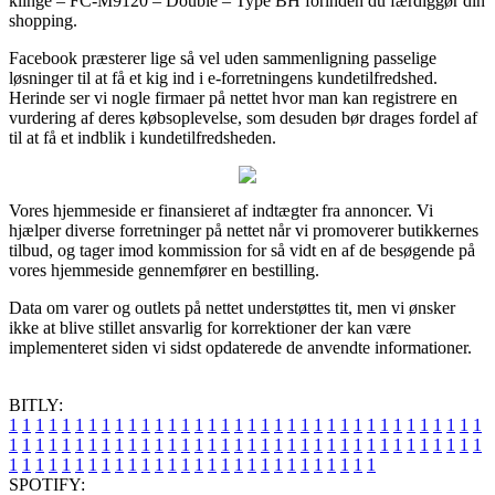
klinge – FC-M9120 – Double – Type BH forinden du færdiggør din
shopping.
Facebook præsterer lige så vel uden sammenligning passelige
løsninger til at få et kig ind i e-forretningens kundetilfredshed.
Herinde ser vi nogle firmaer på nettet hvor man kan registrere en
vurdering af deres købsoplevelse, som desuden bør drages fordel af
til at få et indblik i kundetilfredsheden.
Vores hjemmeside er finansieret af indtægter fra annoncer. Vi
hjælper diverse forretninger på nettet når vi promoverer butikkernes
tilbud, og tager imod kommission for så vidt en af de besøgende på
vores hjemmeside gennemfører en bestilling.
Data om varer og outlets på nettet understøttes tit, men vi ønsker
ikke at blive stillet ansvarlig for korrektioner der kan være
implementeret siden vi sidst opdaterede de anvendte informationer.
BITLY:
1
1
1
1
1
1
1
1
1
1
1
1
1
1
1
1
1
1
1
1
1
1
1
1
1
1
1
1
1
1
1
1
1
1
1
1
1
1
1
1
1
1
1
1
1
1
1
1
1
1
1
1
1
1
1
1
1
1
1
1
1
1
1
1
1
1
1
1
1
1
1
1
1
1
1
1
1
1
1
1
1
1
1
1
1
1
1
1
1
1
1
1
1
1
1
1
1
1
1
1
SPOTIFY: