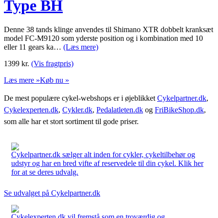
Type BH
Denne 38 tands klinge anvendes til Shimano XTR dobbelt kranksæt
model FC-M9120 som yderste position og i kombination med 10
eller 11 gears ka…
(Læs mere)
1399
kr.
(Vis fragtpris)
Læs mere »
Køb nu »
De mest populære cykel-webshops er i øjeblikket
Cykelpartner.dk
,
Cykelexperten.dk
,
Cykler.dk
,
Pedalatleten.dk
og
FriBikeShop.dk
,
som alle har et stort sortiment til gode priser.
Cykelpartner.dk sælger alt inden for cykler, cykeltilbehør og
udstyr og har en bred vifte af reservedele til din cykel. Klik her
for at se deres udvalg.
Se udvalget på Cykelpartner.dk
Cykelexperten.dk vil fremstå som en troværdig og