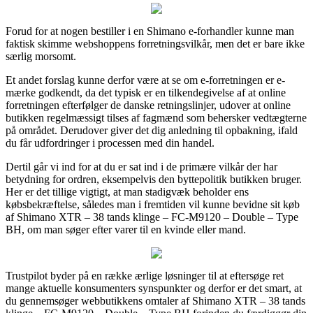
Forud for at nogen bestiller i en Shimano e-forhandler kunne man
faktisk skimme webshoppens forretningsvilkår, men det er bare ikke
særlig morsomt.
Et andet forslag kunne derfor være at se om e-forretningen er e-
mærke godkendt, da det typisk er en tilkendegivelse af at online
forretningen efterfølger de danske retningslinjer, udover at online
butikken regelmæssigt tilses af fagmænd som behersker vedtægterne
på området. Derudover giver det dig anledning til opbakning, ifald
du får udfordringer i processen med din handel.
Dertil går vi ind for at du er sat ind i de primære vilkår der har
betydning for ordren, eksempelvis den byttepolitik butikken bruger.
Her er det tillige vigtigt, at man stadigvæk beholder ens
købsbekræftelse, således man i fremtiden vil kunne bevidne sit køb
af Shimano XTR – 38 tands klinge – FC-M9120 – Double – Type
BH, om man søger efter varer til en kvinde eller mand.
Trustpilot byder på en række ærlige løsninger til at eftersøge ret
mange aktuelle konsumenters synspunkter og derfor er det smart, at
du gennemsøger webbutikkens omtaler af Shimano XTR – 38 tands