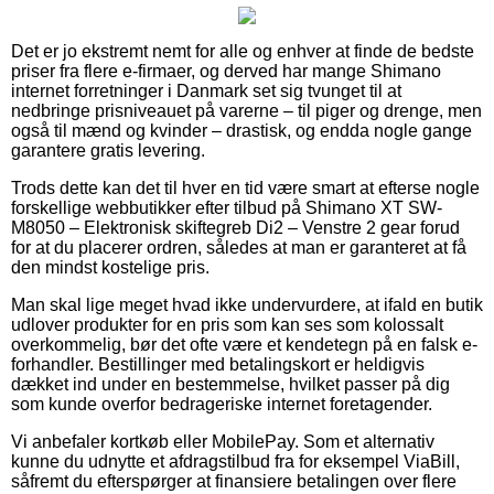
Det er jo ekstremt nemt for alle og enhver at finde de bedste
priser fra flere e-firmaer, og derved har mange Shimano
internet forretninger i Danmark set sig tvunget til at
nedbringe prisniveauet på varerne – til piger og drenge, men
også til mænd og kvinder – drastisk, og endda nogle gange
garantere gratis levering.
Trods dette kan det til hver en tid være smart at efterse nogle
forskellige webbutikker efter tilbud på Shimano XT SW-
M8050 – Elektronisk skiftegreb Di2 – Venstre 2 gear forud
for at du placerer ordren, således at man er garanteret at få
den mindst kostelige pris.
Man skal lige meget hvad ikke undervurdere, at ifald en butik
udlover produkter for en pris som kan ses som kolossalt
overkommelig, bør det ofte være et kendetegn på en falsk e-
forhandler. Bestillinger med betalingskort er heldigvis
dækket ind under en bestemmelse, hvilket passer på dig
som kunde overfor bedrageriske internet foretagender.
Vi anbefaler kortkøb eller MobilePay. Som et alternativ
kunne du udnytte et afdragstilbud fra for eksempel ViaBill,
såfremt du efterspørger at finansiere betalingen over flere