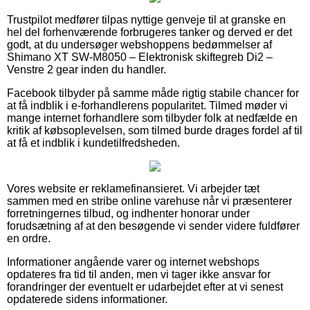
Trustpilot medfører tilpas nyttige genveje til at granske en
hel del forhenværende forbrugeres tanker og derved er det
godt, at du undersøger webshoppens bedømmelser af
Shimano XT SW-M8050 – Elektronisk skiftegreb Di2 –
Venstre 2 gear inden du handler.
Facebook tilbyder på samme måde rigtig stabile chancer for
at få indblik i e-forhandlerens popularitet. Tilmed møder vi
mange internet forhandlere som tilbyder folk at nedfælde en
kritik af købsoplevelsen, som tilmed burde drages fordel af til
at få et indblik i kundetilfredsheden.
Vores website er reklamefinansieret. Vi arbejder tæt
sammen med en stribe online varehuse når vi præsenterer
forretningernes tilbud, og indhenter honorar under
forudsætning af at den besøgende vi sender videre fuldfører
en ordre.
Informationer angående varer og internet webshops
opdateres fra tid til anden, men vi tager ikke ansvar for
forandringer der eventuelt er udarbejdet efter at vi senest
opdaterede sidens informationer.