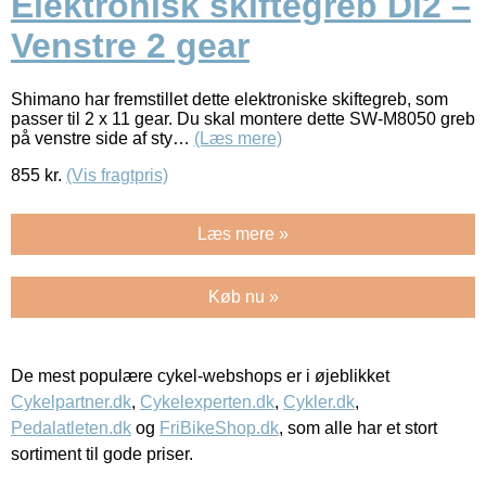
Elektronisk skiftegreb Di2 –
Venstre 2 gear
Shimano har fremstillet dette elektroniske skiftegreb, som
passer til 2 x 11 gear. Du skal montere dette SW-M8050 greb
på venstre side af sty…
(Læs mere)
855
kr.
(Vis fragtpris)
Læs mere »
Køb nu »
De mest populære cykel-webshops er i øjeblikket
Cykelpartner.dk
,
Cykelexperten.dk
,
Cykler.dk
,
Pedalatleten.dk
og
FriBikeShop.dk
, som alle har et stort
sortiment til gode priser.