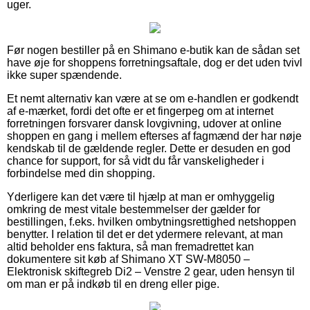
uger.
Før nogen bestiller på en Shimano e-butik kan de sådan set
have øje for shoppens forretningsaftale, dog er det uden tvivl
ikke super spændende.
Et nemt alternativ kan være at se om e-handlen er godkendt
af e-mærket, fordi det ofte er et fingerpeg om at internet
forretningen forsvarer dansk lovgivning, udover at online
shoppen en gang i mellem efterses af fagmænd der har nøje
kendskab til de gældende regler. Dette er desuden en god
chance for support, for så vidt du får vanskeligheder i
forbindelse med din shopping.
Yderligere kan det være til hjælp at man er omhyggelig
omkring de mest vitale bestemmelser der gælder for
bestillingen, f.eks. hvilken ombytningsrettighed netshoppen
benytter. I relation til det er det ydermere relevant, at man
altid beholder ens faktura, så man fremadrettet kan
dokumentere sit køb af Shimano XT SW-M8050 –
Elektronisk skiftegreb Di2 – Venstre 2 gear, uden hensyn til
om man er på indkøb til en dreng eller pige.