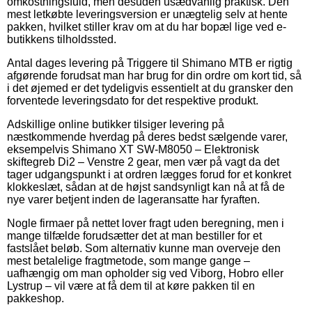
omkostningsfuld, men desuden usædvanlig praktisk. Den
mest letkøbte leveringsversion er unægtelig selv at hente
pakken, hvilket stiller krav om at du har bopæl lige ved e-
butikkens tilholdssted.
Antal dages levering på Triggere til Shimano MTB er rigtig
afgørende forudsat man har brug for din ordre om kort tid, så
i det øjemed er det tydeligvis essentielt at du gransker den
forventede leveringsdato for det respektive produkt.
Adskillige online butikker tilsiger levering på
næstkommende hverdag på deres bedst sælgende varer,
eksempelvis Shimano XT SW-M8050 – Elektronisk
skiftegreb Di2 – Venstre 2 gear, men vær på vagt da det
tager udgangspunkt i at ordren lægges forud for et konkret
klokkeslæt, sådan at de højst sandsynligt kan nå at få de
nye varer betjent inden de lageransatte har fyraften.
Nogle firmaer på nettet lover fragt uden beregning, men i
mange tilfælde forudsætter det at man bestiller for et
fastslået beløb. Som alternativ kunne man overveje den
mest betalelige fragtmetode, som mange gange –
uafhængig om man opholder sig ved Viborg, Hobro eller
Lystrup – vil være at få dem til at køre pakken til en
pakkeshop.