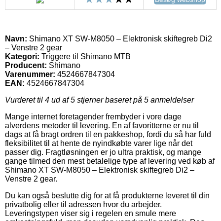
Navn:
Shimano XT SW-M8050 – Elektronisk skiftegreb Di2
– Venstre 2 gear
Kategori:
Triggere til Shimano MTB
Producent:
Shimano
Varenummer:
4524667847304
EAN:
4524667847304
Vurderet til
4
ud af 5 stjerner baseret på
5
anmeldelser
Mange internet foretagender frembyder i vore dage
alverdens metoder til levering. En af favoritterne er nu til
dags at få bragt ordren til en pakkeshop, fordi du så har fuld
fleksibilitet til at hente de nyindkøbte varer lige når det
passer dig. Fragtløsningen er jo ultra praktisk, og mange
gange tilmed den mest betalelige type af levering ved køb af
Shimano XT SW-M8050 – Elektronisk skiftegreb Di2 –
Venstre 2 gear.
Du kan også beslutte dig for at få produkterne leveret til din
privatbolig eller til adressen hvor du arbejder.
Leveringstypen viser sig i regelen en smule mere