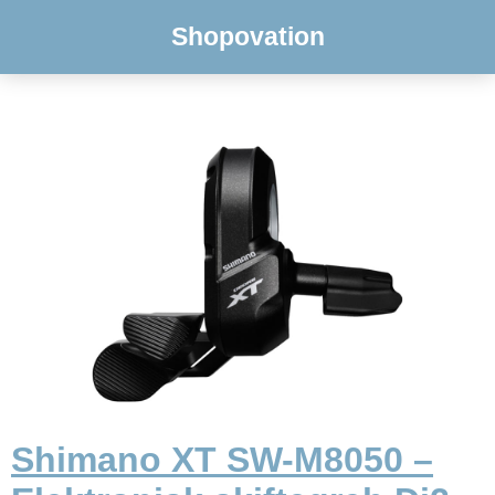
Shopovation
Shimano XT SW-M8050 –